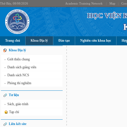
Thứ Bảy, 08/08/2026
Academic Training Network
|
Map
|
Cont
HỌC VIỆN 
Trang chủ
Khoa Địa lý
Đào tạo
Nghiên cứu khoa học
Hợp
Khoa Địa lý
Giới thiệu chung
»
Danh sách giảng viên
»
Danh sách NCS
»
Phòng thí nghiệm
»
Tư liệu
Sách, giáo trình
»
Tạp chí
Liên kết site