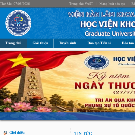
Thứ Sáu, 07/08/2026
Trang chủ VAST
|
Mạng lưới đào tạo
|
Bả
Trang chủ
Giới thiệu
Tuyển sinh
Đào tạo Tiến sĩ
Đào tạo 
Giới thiệu
TIN TỨC