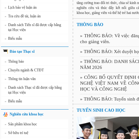
tăng cường trao đổi tri thức, chia sẻ kinh
Lịch bảo vệ luận án
nghiên cứu và thúc đẩy kết nối giữa c
»
khoa học, giảng viên và thế hệ trẻ hai nước
Tra cứu đề tài, luận án
»
THÔNG BÁO
Danh sách Tiến sĩ đã được cấp bằng
»
tại Học viện
»
THÔNG BÁO: Về việc đăng 
Biểu mẫu
»
cho giảng viên.
»
THÔNG BÁO: Xét duyệt học 
Đào tạo Thạc sĩ
»
THÔNG BÁO: DANH SÁC
Thông báo
»
NĂM 2026
Chuyên ngành & CTĐT
»
»
CÔNG BỐ QUYẾT ĐỊNH 
Thông tin luận văn
»
NGHỆ VIỆT NAM VỀ CÔN
Danh sách Thạc sĩ đã được cấp bằng
»
HỌC VÀ CÔNG NGHỆ
tại Học viện
»
THÔNG BÁO: Tuyển sinh đào
Biểu mẫu
»
TUYỂN SINH CAO HỌC
Nghiên cứu khoa học
Sản phẩm khoa học
»
Sở hữu trí tuệ
»