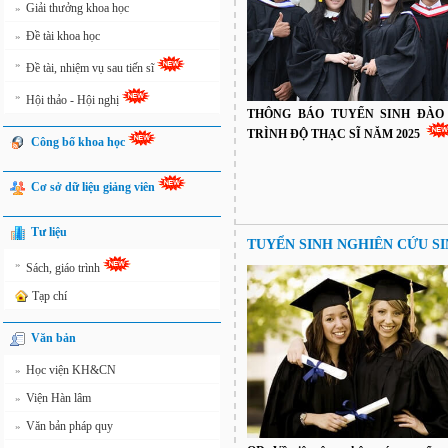
Giải thưởng khoa học
»
Đề tài khoa học
»
»
Đề tài, nhiệm vụ sau tiến sĩ
»
Hội thảo - Hội nghị
THÔNG BÁO TUYỂN SINH ĐÀO
TRÌNH ĐỘ THẠC SĨ NĂM 2025
Công bố khoa học
Cơ sở dữ liệu giảng viên
Tư liệu
TUYỂN SINH NGHIÊN CỨU S
»
Sách, giáo trình
Tạp chí
Văn bản
Học viện KH&CN
»
Viện Hàn lâm
»
Văn bản pháp quy
»