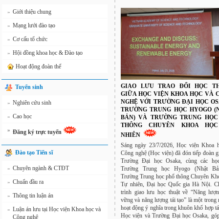
Giới thiệu chung
»
Mạng lưới đào tạo
»
Cơ cấu tổ chức
»
Hội đồng khoa học & Đào tạo
»
Hoạt động đoàn thể
GIAO LƯU TRAO ĐỔI HỌC T
Tuyển sinh
GIỮA HỌC VIỆN KHOA HỌC VÀ 
NGHỆ VỚI TRƯỜNG ĐẠI HỌC OS
Nghiên cứu sinh
»
TRƯỜNG TRUNG HỌC HYOGO (
Cao học
»
BẢN) VÀ TRƯỜNG TRUNG HỌC
THÔNG CHUYÊN KHOA HỌ
»
Đăng ký trực tuyến
NHIÊN
Sáng ngày 23/7/2026, Học viện Khoa 
Đào tạo Tiến sĩ
Công nghệ (Học viện) đã đón tiếp đoàn g
Trường Đại học Osaka, cùng các học
Chuyên ngành & CTĐT
Trường Trung học Hyogo (Nhật Bả
»
Trường Trung học phổ thông Chuyên Kh
Chuẩn đầu ra
»
Tự nhiên, Đại học Quốc gia Hà Nội. 
trình giao lưu học thuật về “Năng lượ
Thông tin luận án
»
vững và năng lượng tái tạo” là một trong
hoạt động ý nghĩa trong khuôn khổ hợp tá
Luận án lưu tại Học viện Khoa học và
»
Học viện và Trường Đại học Osaka, gó
Công nghệ