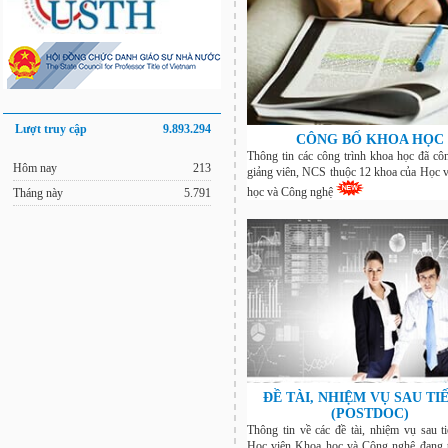
Lượt truy cập
9.893.294
CÔNG BỐ KHOA HỌC
Thông tin các công trình khoa học đã cô
Hôm nay
213
giảng viên, NCS thuộc 12 khoa của Học 
học và Công nghệ
Tháng này
5.791
ĐỀ TÀI, NHIỆM VỤ SAU TIẾ
(POSTDOC)
Thông tin về các đề tài, nhiệm vụ sau ti
Học viện Khoa học và Công nghệ đang t