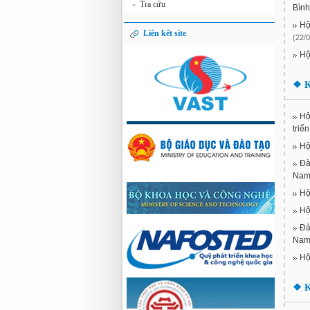
Tra cứu
»
Bình
Hộ
Liên kết site
(22/0
Hộ
❖
K
Hộ
triể
Hộ
Đà
Nam
Hộ
Hộ
Đà
Nam
Hộ
❖
K