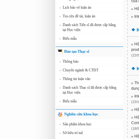
của 
Lịch bảo vệ luận án
»
Hộ
Tra cứu đề tài, luận án
»
In
Danh sách Tiến sĩ đã được cấp bằng
»
tại Học viện
❖
K
Biểu mẫu
»
Hộ
prod
Đào tạo Thạc sĩ
(22/0
Thông báo
»
❖
K
Chuyên ngành & CTĐT
»
Thông tin luận văn
»
Th
Danh sách Thạc sĩ đã được cấp bằng
»
dụng
tại Học viện
In
Biểu mẫu
»
(23/1
Hộ
Nghiên cứu khoa học
Hộ
Con
Sản phẩm khoa học
»
(18/0
Sở hữu trí tuệ
»
Hộ