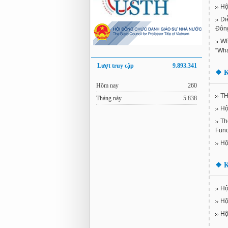
Hộ
Di
Đôn
WE
“Wha
Lượt truy cập
9.893.341
❖
K
Hôm nay
260
T
Tháng này
5.838
Hộ
Th
Func
Hộ
❖
K
Hộ
Hộ
Hộ