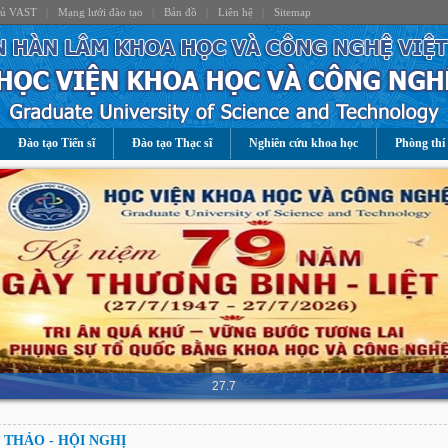
hủ VAST
|
Mạng lưới đào tạo
|
Bản đồ
|
Liên hệ
|
Sitemap
Đào tạo Tiến sĩ
Đào tạo Thạc sĩ
Nghiên cứu khoa học
Phòng thí
27.7
 THẢO - HỘI NGHỊ