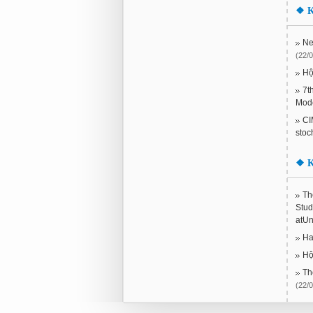
❖
K
Ne
(22/0
Hộ
7t
Mode
CI
stoc
❖
K
Th
Stu
atUn
Ha
Hộ
Th
(22/0