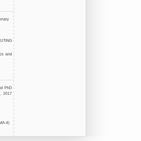
enary
PUTING
ics and
and PhD
, 2017
EMA-4)