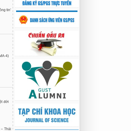
ng tin’
EMA-4)
ệt đới
 – Thái