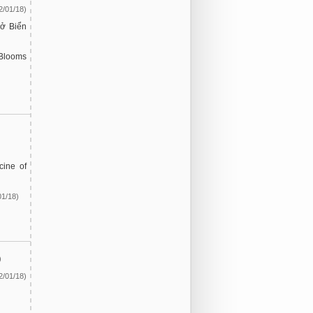
2/01/18)
 ở Biển
 Blooms
cine of
01/18)
)
2/01/18)