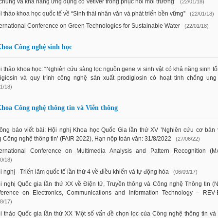
chúng và khả năng ứng dụng cỏ Vetiver trong phục hồi môi trường’
(22/01/18)
i thảo khoa học quốc tế về “Sinh thái nhân văn và phát triển bền vững”
(22/01/18)
ternational Conference on Green Technologies for Sustainable Water
(22/01/18)
hoa Công nghệ sinh học
i thảo khoa học: “Nghiên cứu sàng lọc nguồn gene vi sinh vật có khả năng sinh t
igiosin và quy trình công nghệ sản xuất prodigiosin có hoạt tính chống ung 
1/18)
hoa Công nghệ thông tin và Viễn thông
ông báo viết bài: Hội nghị Khoa học Quốc Gia lần thứ XV ’Nghiên cứu cơ bản
 Công nghệ thông tin’ (FAIR 2022), Hạn nộp toàn văn: 31/8/2022
(27/06/22)
ternational Conference on Multimedia Analysis and Pattern Recognition (
0/18)
i nghị - Triển lãm quốc tế lần thứ 4 về điều khiển và tự động hóa
(06/09/17)
i nghị Quốc gia lần thứ XX về Điện tử, Truyền thông và Công nghệ Thông tin (N
ference on Electronics, Communications and Information Technology – REV-
8/17)
i thảo Quốc gia lần thứ XX ’Một số vấn đề chọn lọc của Công nghệ thông tin và