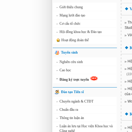
Giới thiệu chung
»
❖
V
Mạng lưới đào tạo
»
Th
Cơ cấu tổ chức
»
Stud
Hội đồng khoa học & Đào tạo
»
VI
Hoạt động đoàn thể
❖
K
Tuyển sinh
Hộ
Nghiên cứu sinh
»
Hộ
Cao học
»
(22
»
Đăng ký trực tuyến
Hộ
Hộ
Đào tạo Tiến sĩ
của 
Chuyên ngành & CTĐT
Wo
»
Chuẩn đầu ra
»
❖
K
Thông tin luận án
»
Luận án lưu tại Học viện Khoa học và
»
Hộ
Công nghệ