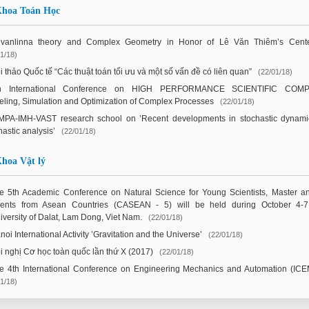
hoa Toán Học
vanlinna theory and Complex Geometry in Honor of Lê Văn Thiêm’s Cent
1/18)
i thảo Quốc tế “Các thuật toán tối ưu và một số vấn đề có liên quan”
(22/01/18)
h International Conference on HIGH PERFORMANCE SCIENTIFIC COM
ling, Simulation and Optimization of Complex Processes
(22/01/18)
MPA-IMH-VAST research school on ’Recent developments in stochastic dynam
hastic analysis’
(22/01/18)
hoa Vật lý
e 5th Academic Conference on Natural Science for Young Scientists, Master 
dents from Asean Countries (CASEAN - 5) will be held during October 4-7
iversity of Dalat, Lam Dong, Viet Nam.
(22/01/18)
noi International Activity ’Gravitation and the Universe’
(22/01/18)
i nghị Cơ học toàn quốc lần thứ X (2017)
(22/01/18)
e 4th International Conference on Engineering Mechanics and Automation (IC
1/18)