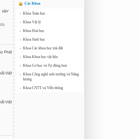
Các Khoa
 văn’
Khoa Toán học
»
Khoa Vật lý
»
18)
Khoa Hoá học
»
Khoa Sinh học
»
Khoa Các khoa học trái đất
»
sự Phát
Khoa Khoa học vật liệu
»
Khoa Cơ học và Tự động hoá
»
ất Việt
Khoa Công nghệ môi trường và Năng
»
lượng
Khoa CNTT và Viễn thông
»
ất Việt