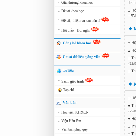
Giải thưởng khoa học
»
thôn
Hộ
Đề tài khoa học
»
- FA
»
Đề tài, nhiệm vụ sau tiến sĩ
❖
K
»
Hội thảo - Hội nghị
Hộ
Công bố khoa học
Hộ
Cơ sở dữ liệu giảng viên
Th
(22/0
Tư liệu
Th
»
Sách, giáo trình
❖
K
Tạp chí
Hộ
Văn bản
Th
(22/0
Học viện KH&CN
»
Hộ
Viện Hàn lâm
»
In
Văn bản pháp quy
»
Th