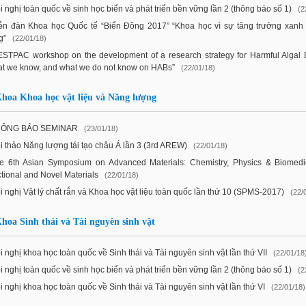
i nghị toàn quốc về sinh học biển và phát triển bền vững lần 2 (thông báo số 1)
(2
ễn đàn Khoa học Quốc tế “Biển Đông 2017” “Khoa học vì sự tăng trưởng xanh
g”
(22/01/18)
STPAC workshop on the development of a research strategy for Harmful Algal
t we know, and what we do not know on HABs”
(22/01/18)
hoa Khoa học vật liệu và Năng lượng
HÔNG BÁO SEMINAR
(23/01/18)
i thảo Năng lượng tái tạo châu Á lần 3 (3rd AREW)
(22/01/18)
e 6th Asian Symposium on Advanced Materials: Chemistry, Physics & Biomedi
tional and Novel Materials
(22/01/18)
i nghị Vật lý chất rắn và Khoa học vật liệu toàn quốc lần thứ 10 (SPMS-2017)
(22/
hoa Sinh thái và Tài nguyên sinh vật
i nghị khoa học toàn quốc về Sinh thái và Tài nguyên sinh vật lần thứ VII
(22/01/18
i nghị toàn quốc về sinh học biển và phát triển bền vững lần 2 (thông báo số 1)
(2
i nghị khoa học toàn quốc về Sinh thái và Tài nguyên sinh vật lần thứ VI
(22/01/18)