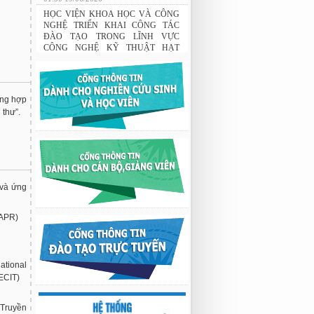
THÔNG BÁO: Xét duyệt học bổng do
Tập đoàn Novatech tài trợ năm 2026
01:50 19/06/2026
HỌC VIỆN KHOA HỌC VÀ CÔNG
NGHỆ TRIỂN KHAI CÔNG TÁC
ĐÀO TẠO TRONG LĨNH VỰC
CÔNG NGHỆ KỸ THUẬT HẠT
NHÂN
ổng hợp
03:41 08/07/2026
thư”.
GIAO LƯU TRAO ĐỔI HỌC THUẬT
GIỮA HỌC VIỆN KHOA HỌC VÀ
CÔNG NGHỆ VỚI TRƯỜNG ĐẠI
HỌC OSAKA, TRƯỜNG TRUNG
HỌC HYOGO (NHẬT BẢN) VÀ
TRƯỜNG TRUNG HỌC PHỔ
THÔNG CHUYÊN KHOA HỌC TỰ
 và ứng
NHIÊN
02:22 23/07/2026
MAPR)
Nghiên cứu chế tạo hệ thống xác định
hướng vật thể độ chính xác cao dựa trên
từ kế và vật liệu biến hóa
9:33 sáng thứ hai, 03/08/2026
ational
ECIT)
 Truyền