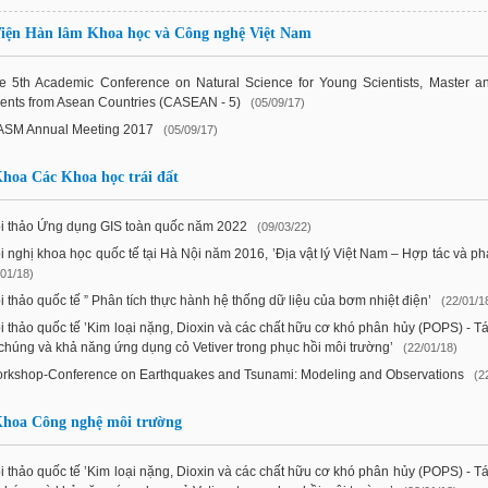
iện Hàn lâm Khoa học và Công nghệ Việt Nam
e 5th Academic Conference on Natural Science for Young Scientists, Master 
ents from Asean Countries (CASEAN - 5)
(05/09/17)
ASM Annual Meeting 2017
(05/09/17)
hoa Các Khoa học trái đất
i thảo Ứng dụng GIS toàn quốc năm 2022
(09/03/22)
i nghị khoa học quốc tế tại Hà Nội năm 2016, ’Địa vật lý Việt Nam – Hợp tác và phát
/01/18)
i thảo quốc tế ” Phân tích thực hành hệ thống dữ liệu của bơm nhiệt điện’
(22/01/1
i thảo quốc tế ’Kim loại nặng, Dioxin và các chất hữu cơ khó phân hủy (POPS) - T
chúng và khả năng ứng dụng cỏ Vetiver trong phục hồi môi trường’
(22/01/18)
rkshop-Conference on Earthquakes and Tsunami: Modeling and Observations
(2
hoa Công nghệ môi trường
i thảo quốc tế ’Kim loại nặng, Dioxin và các chất hữu cơ khó phân hủy (POPS) - T