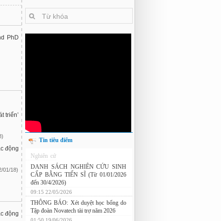
and PhD
 triển’
8)
Tin tiêu điểm
ác động
Nghiên cứu chế tạo hệ thống xác định
hướng vật thể độ chính xác cao dựa trên
2/01/18)
từ kế và vật liệu biến hóa
DANH SÁCH NGHIÊN CỨU SINH
CẤP BẰNG TIẾN SĨ (Từ 01/01/2026
đến 30/4/2026)
ác động
09:15 22/05/2026