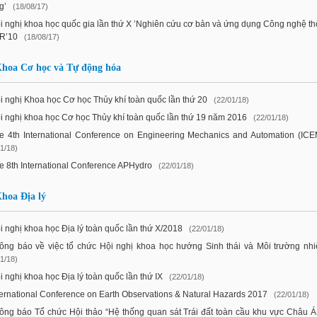
g’
(18/08/17)
i nghị khoa học quốc gia lần thứ X ’Nghiên cứu cơ bản và ứng dụng Công nghệ thô
IR’10
(18/08/17)
hoa Cơ học và Tự động hóa
i nghị Khoa học Cơ học Thủy khí toàn quốc lần thứ 20
(22/01/18)
i nghị khoa học Cơ học Thủy khí toàn quốc lần thứ 19 năm 2016
(22/01/18)
e 4th International Conference on Engineering Mechanics and Automation (IC
1/18)
e 8th International Conference APHydro
(22/01/18)
hoa Địa lý
i nghị khoa học Địa lý toàn quốc lần thứ X/2018
(22/01/18)
ông báo về việc tổ chức Hội nghị khoa học hướng Sinh thái và Môi trường nhi
1/18)
i nghị khoa học Địa lý toàn quốc lần thứ IX
(22/01/18)
ternational Conference on Earth Observations & Natural Hazards 2017
(22/01/18)
ông báo Tổ chức Hội thảo “Hệ thống quan sát Trái đất toàn cầu khu vực Châu Á