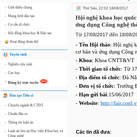
Giới thiệu chung
»
Thứ Sáu, 22:02 18/08/2017
Mạng lưới đào tạo
»
Hội nghị khoa học quốc
ứng dụng Công nghệ thô
Cơ cấu tổ chức
»
Hội đồng khoa học & Đào tạo
»
Từ 17/08/2017 đến 18/08/2
Hoạt động đoàn thể
-
Tên Hội thảo
: Hội nghị 
cơ bản và ứng dụng Công n
Tuyển sinh
-
Khoa
: Khoa CNTT&VT
Nghiên cứu sinh
»
-
Thời gian tổ chức
: Từ 1
Cao học
»
-
Địa điểm tổ chức
: Đà N
»
Đăng ký trực tuyến
-
Đơn vị tổ chức
: Trường 
-
Hạn gửi bài
:15/06/2017
Đào tạo Tiến sĩ
-
Website
:
http://fair.conf.v
Chuyên ngành & CTĐT
»
Chuẩn đầu ra
»
Thông tin luận án
»
Luận án lưu tại Học viện Khoa học và
»
Các tin đã đưa:
Công nghệ