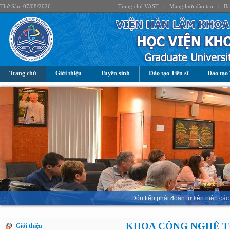
Thứ Sáu, 07/08/2026
Trang chủ VAST
|
Mạng lưới đào tạo
|
Bả
Trang chủ
Giới thiệu
Tuyển sinh
Đào tạo Tiến sĩ
Đào tạo 
Đón tiếp phái đoàn từ liên hiệp 
KHOA CÔNG NGHỆ T
Giới thiệu