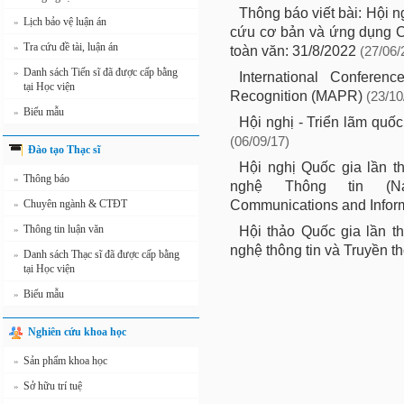
Thông báo viết bài: Hội 
Lịch bảo vệ luận án
»
cứu cơ bản và ứng dụng C
Tra cứu đề tài, luận án
»
toàn văn: 31/8/2022
(27/06/
Danh sách Tiến sĩ đã được cấp bằng
»
International Conferen
tại Học viện
Recognition (MAPR)
(23/10
Biểu mẫu
»
Hội nghị - Triển lãm quốc
(06/09/17)
Đào tạo Thạc sĩ
Hội nghị Quốc gia lần t
Thông báo
»
nghệ Thông tin (Nat
Communications and Infor
Chuyên ngành & CTĐT
»
Thông tin luận văn
Hội thảo Quốc gia lần t
»
nghệ thông tin và Truyền t
Danh sách Thạc sĩ đã được cấp bằng
»
tại Học viện
Biểu mẫu
»
Nghiên cứu khoa học
Sản phẩm khoa học
»
Sở hữu trí tuệ
»