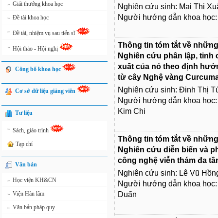
Giải thưởng khoa học
»
Nghiên cứu sinh: Mai Thị Xu
Người hướng dẫn khoa học: 
Đề tài khoa học
»
»
Đề tài, nhiệm vụ sau tiến sĩ
Thông tin tóm tắt về những
»
Hội thảo - Hội nghị
Nghiên cứu phân lập, tinh
xuất của nó theo định hướng
Công bố khoa học
từ cây Nghệ vàng Curcuma 
Nghiên cứu sinh: Đinh Thị T
Cơ sở dữ liệu giảng viên
Người hướng dẫn khoa học
Kim Chi
Tư liệu
»
Sách, giáo trình
Thông tin tóm tắt về những
Tạp chí
Nghiên cứu diễn biến và p
công nghệ viễn thám đa tầng
Văn bản
Nghiên cứu sinh: Lê Vũ Hồn
Học viện KH&CN
»
Người hướng dẫn khoa học:
Viện Hàn lâm
Duẩn
»
Văn bản pháp quy
»