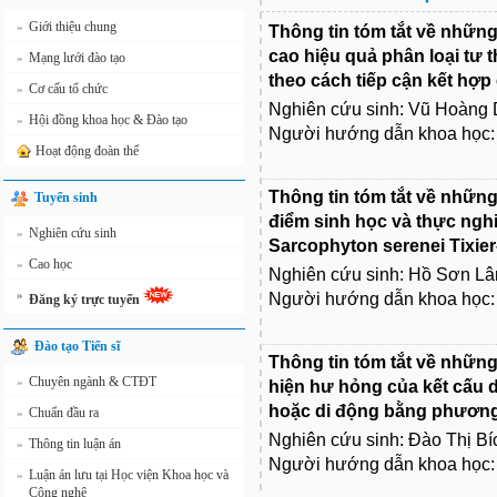
Giới thiệu chung
»
Thông tin tóm tắt về những
cao hiệu quả phân loại tư t
Mạng lưới đào tạo
»
theo cách tiếp cận kết hợp
Cơ cấu tổ chức
»
Nghiên cứu sinh: Vũ Hoàng 
Hội đồng khoa học & Đào tạo
»
Người hướng dẫn khoa học: 
Hoạt động đoàn thể
Thông tin tóm tắt về những
Tuyển sinh
điểm sinh học và thực nghi
Nghiên cứu sinh
»
Sarcophyton serenei Tixier
Cao học
»
Nghiên cứu sinh: Hồ Sơn L
»
Người hướng dẫn khoa học:
Đăng ký trực tuyến
Đào tạo Tiến sĩ
Thông tin tóm tắt về những
Chuyên ngành & CTĐT
»
hiện hư hỏng của kết cấu 
hoặc di động bằng phương
Chuẩn đầu ra
»
Nghiên cứu sinh: Đào Thị B
Thông tin luận án
»
Người hướng dẫn khoa học:
Luận án lưu tại Học viện Khoa học và
»
Công nghệ