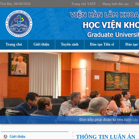
Thứ Bảy, 08/08/2026
Trang chủ VAST
|
Mạng lưới đào tạo
|
Bả
Trang chủ
Giới thiệu
Tuyển sinh
Đào tạo Tiến sĩ
Đào tạo 
Đón tiếp phái đoàn từ liên hiệp 
THÔNG TIN LUẬN ÁN
Giới thiệu