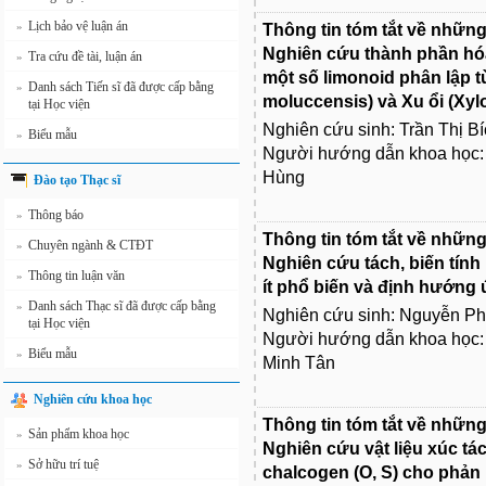
Lịch bảo vệ luận án
»
Thông tin tóm tắt về những
Nghiên cứu thành phần hóa
Tra cứu đề tài, luận án
»
một số limonoid phân lập t
Danh sách Tiến sĩ đã được cấp bằng
»
moluccensis) và Xu ổi (Xy
tại Học viện
Nghiên cứu sinh: Trần Thị B
Biểu mẫu
»
Người hướng dẫn khoa học: 
Hùng
Đào tạo Thạc sĩ
Thông báo
»
Thông tin tóm tắt về những
Chuyên ngành & CTĐT
»
Nghiên cứu tách, biến tính 
Thông tin luận văn
»
ít phổ biến và định hướng
Danh sách Thạc sĩ đã được cấp bằng
»
Nghiên cứu sinh: Nguyễn P
tại Học viện
Người hướng dẫn khoa học
Biểu mẫu
»
Minh Tân
Nghiên cứu khoa học
Thông tin tóm tắt về những
Sản phẩm khoa học
»
Nghiên cứu vật liệu xúc tá
Sở hữu trí tuệ
»
chalcogen (O, S) cho phản