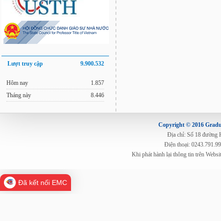
Lượt truy cập
9.900.532
Hôm nay
1.857
Tháng này
8.446
Copyright © 2016 Gradua
Địa chỉ: Số 18 đường
Điện thoại: 0243.791.9
Khi phát hành lại thông tin trên Web
Đã kết nối EMC