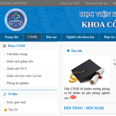
Thứ Năm, 06/08/2026
Trang chủ VAST
|
Mạng lưới đào tạo
|
Bả
HỌC VIỆN 
KHOA C
Trang chủ
CNSH
Đào tạo
Nghiên cứu khoa học
Hợp tác 
Khoa CNSH
❖ Tin tức
Giới thiệu chung
»
Danh sách giảng viên
»
b
Danh sách NCS
»
Danh sách học viên Cao học
»
Phòng thí nghiệm
»
Viện CNSH bổ nhiệm trưởng phòng
và bổ nhiệm lại phó phòng nghiên
Tư liệu
cứu
Sách, giáo trình
»
HỘI THẢO - HỘI NGHỊ
Tạp chí