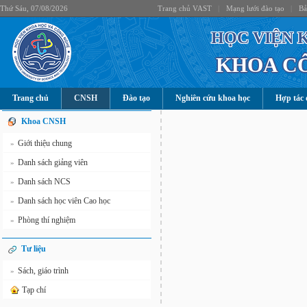
Thứ Sáu, 07/08/2026
Trang chủ VAST
|
Mạng lưới đào tạo
|
Bả
HỌC VIỆN 
KHOA C
Trang chủ
CNSH
Đào tạo
Nghiên cứu khoa học
Hợp tác 
Khoa CNSH
Giới thiệu chung
»
Danh sách giảng viên
»
Danh sách NCS
»
Danh sách học viên Cao học
»
Phòng thí nghiệm
»
Tư liệu
Sách, giáo trình
»
Tạp chí