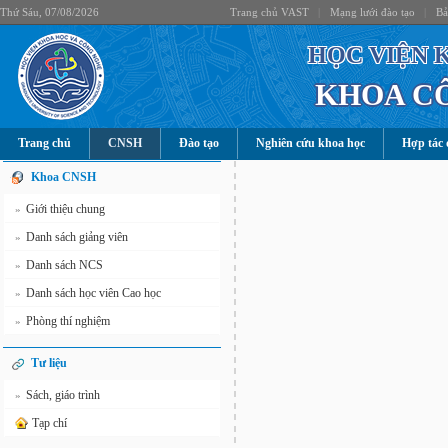
Thứ Sáu, 07/08/2026
Trang chủ VAST
|
Mạng lưới đào tạo
|
Bả
HỌC VIỆN 
KHOA C
Trang chủ
CNSH
Đào tạo
Nghiên cứu khoa học
Hợp tác 
Khoa CNSH
Giới thiệu chung
»
Danh sách giảng viên
»
Danh sách NCS
»
Danh sách học viên Cao học
»
Phòng thí nghiệm
»
Tư liệu
Sách, giáo trình
»
Tạp chí