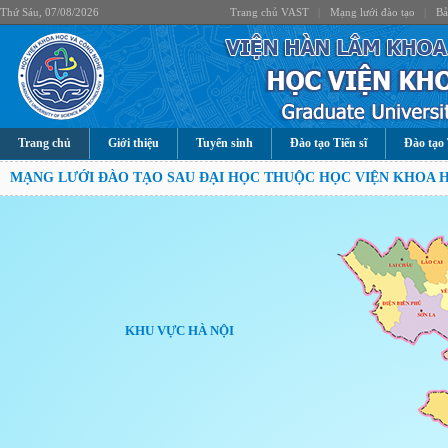
Thứ Sáu, 07/08/2026
Trang chủ VAST
|
Mạng lưới đào tạo
|
Bả
Trang chủ
Giới thiệu
Tuyển sinh
Đào tạo Tiến sĩ
Đào tạo 
MẠNG LƯỚI ĐÀO TẠO SAU ĐẠI HỌC THUỘC HỌC VIỆN KHOA 
KHU VỰC HÀ NỘI