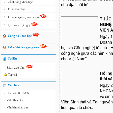
Giải thưởng khoa học
»
nhà địa chất trẻ.
Đề tài khoa học
»
»
Đề tài, nhiệm vụ sau tiến sĩ
THÚC 
NGHỆ 
»
Hội thảo - Hội nghị
VIÊN 
Công bố khoa học
Ngày 12
Doanh 
Cơ sở dữ liệu giảng viên
học và Công nghệ) tổ chức H
công nghệ giữa các nền kinh
Tư liệu
cho Việt Nam”.
»
Sách, giáo trình
Hội ng
Tạp chí
thái và
Ngày 2
Văn bản
KHCNVN
Học viện KH&CN
»
về sinh
Viện Hàn lâm
»
Viện Sinh thái và Tài nguyên
liên quan tổ chức.
Văn bản pháp quy
»