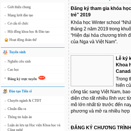
Giới thiệu chung
»
Đăng ký tham gia khóa học
trẻ” 2019
Mạng lưới đào tạo
»
Khóa học Winter school “Nhà
Cơ cấu tổ chức
»
tháng 2 năm 2019 trong k
Hội đồng khoa học & Đào tạo
»
“Hiện đại hóa chương trình đ
Hoạt động đoàn thể
của Nga và Việt Nam”.
Tuyển sinh
Lễ ký 
Nghiên cứu sinh
»
Khoa h
Cao học
»
Canad
»
Trong 
Đăng ký trực tuyến
hiến c
Đào tạo Tiến sĩ
công tác sang Việt Nam, bao
diện cho rất nhiều lĩnh vực 
Chuyên ngành & CTĐT
»
mô lớn nhất từ trước đến na
Chuẩn đầu ra
»
phương và mở ra nhiều hợp t
Thông tin luận án
»
Luận án lưu tại Học viện Khoa học và
»
ĐĂNG KÝ CHƯƠNG TRÌNH
Công nghệ