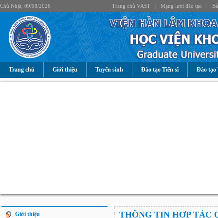
Chủ Nhật, 09/08/2026
Trang chủ VAST
|
Mạng lưới đào tạo
|
Bả
Trang chủ
Giới thiệu
Tuyển sinh
Đào tạo Tiến sĩ
Đào tạo 
THÔNG TIN HỢP TÁC 
Giới thiệu