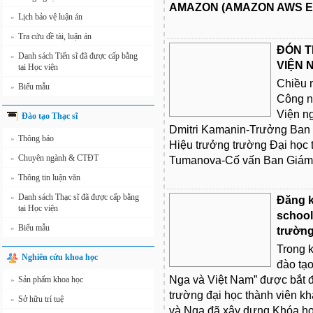
AMAZON (AMAZON AWS E
Lịch bảo vệ luận án
»
Tra cứu đề tài, luận án
»
ĐÓN T
Danh sách Tiến sĩ đã được cấp bằng
»
VIỆN 
tại Học viện
Chiều 
Biểu mẫu
»
Công ng
Viện n
Đào tạo Thạc sĩ
Dmitri Kamanin-Trưởng Ban H
Thông báo
»
Hiệu trưởng trường Đại học 
Chuyên ngành & CTĐT
»
Tumanova-Cố vấn Ban Giám
Thông tin luận văn
»
Danh sách Thạc sĩ đã được cấp bằng
»
Đăng k
tại Học viện
school
Biểu mẫu
»
trường
Trong 
Nghiên cứu khoa học
đào tạo
Nga và Việt Nam” được bắt đ
Sản phẩm khoa học
»
trường đại học thành viên k
Sở hữu trí tuệ
»
và Nga đã xây dựng Khóa học