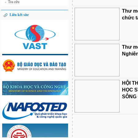
Tra cứu
»
Thư mờ
Liên kết site
chức t
Thư mờ
Nghiên
HỘI T
HỌC S
SÔNG