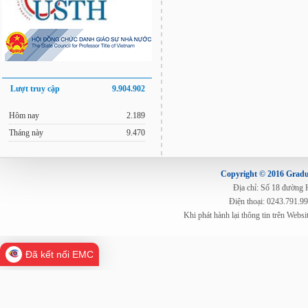
Lượt truy cập
9.904.902
Hôm nay
2.189
Tháng này
9.470
Copyright © 2016 Gradua
Địa chỉ: Số 18 đường
Điện thoại: 0243.791.9
Khi phát hành lại thông tin trên Web
Đã kết nối EMC