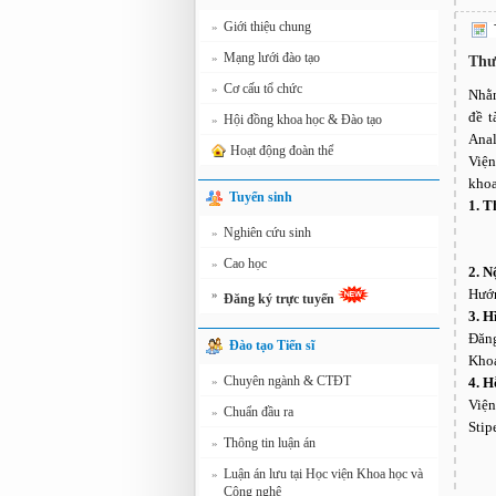
Giới thiệu chung
»
Mạng lưới đào tạo
»
Thư
Cơ cấu tổ chức
»
Nhằm
đề t
Hội đồng khoa học & Đào tạo
»
Anal
Hoạt động đoàn thể
Viện
khoa
Tuyển sinh
1. T
Nghiên cứu sinh
»
Cao học
»
2. N
Hướn
»
Đăng ký trực tuyến
3. H
Đăng
Đào tạo Tiến sĩ
Khoa
Chuyên ngành & CTĐT
»
4. H
Viện
Chuẩn đầu ra
»
Stip
Thông tin luận án
»
Luận án lưu tại Học viện Khoa học và
»
Công nghệ