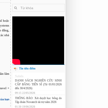
sĩ hoặc
Systems
h đẳng,
các nhà
Tin tiêu điểm
Hàn lâm
Nghiên cứu chế tạo hệ thống xác định
hướng vật thể độ chính xác cao dựa trên
từ kế và vật liệu biến hóa
ravel +
DANH SÁCH NGHIÊN CỨU SINH
CẤP BẰNG TIẾN SĨ (Từ 01/01/2026
đến 30/4/2026)
 của bạn
09:15 22/05/2026
THÔNG BÁO: Xét duyệt học bổng do