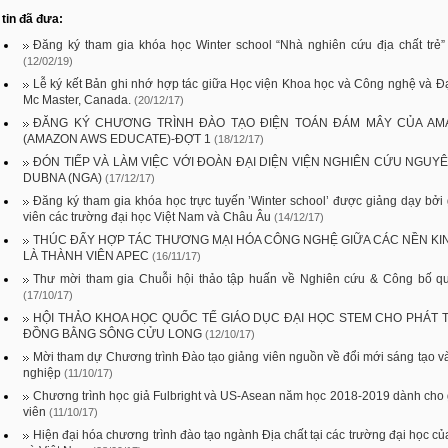
tin đã đưa:
Đăng ký tham gia khóa học Winter school “Nhà nghiên cứu địa chất trẻ”
(12/02/19)
Lễ ký kết Bản ghi nhớ hợp tác giữa Học viện Khoa học và Công nghệ và Đ
Mc Master, Canada.
(20/12/17)
ĐĂNG KÝ CHƯƠNG TRÌNH ĐÀO TẠO ĐIỆN TOÁN ĐÁM MÂY CỦA AM
(AMAZON AWS EDUCATE)-ĐỢT 1
(18/12/17)
ĐÓN TIẾP VÀ LÀM VIỆC VỚI ĐOÀN ĐẠI DIỆN VIỆN NGHIÊN CỨU NGUY
DUBNA (NGA)
(17/12/17)
Đăng ký tham gia khóa học trực tuyến ’Winter school’ được giảng dạy bởi
viên các trường đại học Việt Nam và Châu Âu
(14/12/17)
THÚC ĐẨY HỢP TÁC THƯƠNG MẠI HÓA CÔNG NGHỆ GIỮA CÁC NỀN KI
LÀ THÀNH VIÊN APEC
(16/11/17)
Thư mời tham gia Chuỗi hội thảo tập huấn về Nghiên cứu & Công bố qu
(17/10/17)
HỘI THẢO KHOA HỌC QUỐC TẾ GIÁO DỤC ĐẠI HỌC STEM CHO PHÁT 
ĐỒNG BẰNG SÔNG CỬU LONG
(12/10/17)
Mời tham dự Chương trình Đào tạo giảng viên nguồn về đổi mới sáng tạo v
nghiệp
(11/10/17)
Chương trình học giả Fulbright và US-Asean năm học 2018-2019 dành cho
viên
(11/10/17)
Hiện đại hóa chương trình đào tạo ngành Địa chất tại các trường đại học c