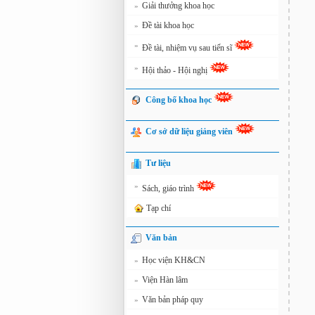
Giải thưởng khoa học
»
Đề tài khoa học
»
»
Đề tài, nhiệm vụ sau tiến sĩ
»
Hội thảo - Hội nghị
Công bố khoa học
Cơ sở dữ liệu giảng viên
Tư liệu
»
Sách, giáo trình
Tạp chí
Văn bản
Học viện KH&CN
»
Viện Hàn lâm
»
Văn bản pháp quy
»