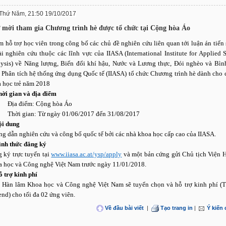
Thứ Năm, 21:50 19/10/2017
 mời tham gia Chương trình hè được tổ chức tại Cộng hòa Áo
 hỗ trợ học viên trong công bố các chủ đề nghiên cứu liên quan tới luận án tiến 
ài nghiên cứu thuộc các lĩnh vực của IIASA (International Institute for Applied 
ysis) về Năng lượng, Biến đổi khí hậu, Nước và Lương thực, Đói nghèo và Bìn
 Phân tích hệ thống ứng dụng Quốc tế (IIASA) tổ chức Chương trình hè dành cho 
 học trẻ năm 2018
hời gian và địa điểm
Địa điểm: Cộng hòa Áo
Thời gian: Từ ngày 01/06/2017 đến 31/08/2017
ội dung
g dẫn nghiên cứu và công bố quốc tế bởi các nhà khoa học cấp cao của IIASA.
ình thức đăng ký
 ký trực tuyến tại
www.iiasa.ac.at/ysp/apply
và một bản cứng gửi Chủ tịch Viện 
 học và Công nghệ Việt Nam trước ngày 11/01/2018.
ỗ trợ kinh phí
 Hàn lâm Khoa học và Công nghệ Việt Nam sẽ tuyển chọn và hỗ trợ kinh phí (T
end) cho tối đa 02 ứng viên.
Về đầu bài viết
|
Tạo trang in
|
Ý kiến