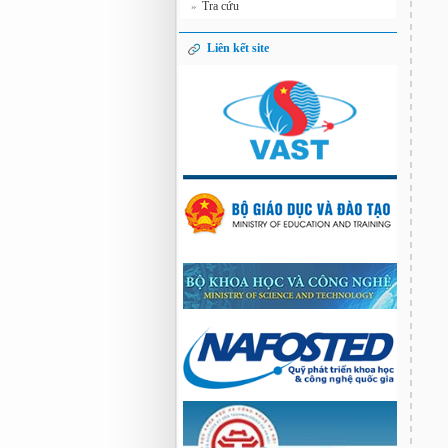
Tra cứu
»
Liên kết site