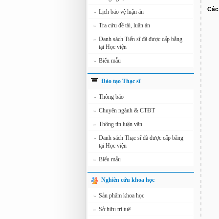
Các 
Lịch bảo vệ luận án
»
Tra cứu đề tài, luận án
»
Danh sách Tiến sĩ đã được cấp bằng
»
tại Học viện
Biểu mẫu
»
Đào tạo Thạc sĩ
Thông báo
»
Chuyên ngành & CTĐT
»
Thông tin luận văn
»
Danh sách Thạc sĩ đã được cấp bằng
»
tại Học viện
Biểu mẫu
»
Nghiên cứu khoa học
Sản phẩm khoa học
»
Sở hữu trí tuệ
»