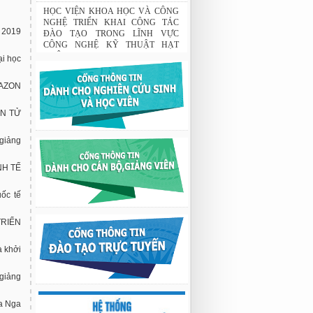
Tập đoàn Novatech tài trợ năm 2026
01:50 19/06/2026
 2019
HỌC VIỆN KHOA HỌC VÀ CÔNG
NGHỆ TRIỂN KHAI CÔNG TÁC
ại học
ĐÀO TẠO TRONG LĨNH VỰC
CÔNG NGHỆ KỸ THUẬT HẠT
NHÂN
AZON
03:41 08/07/2026
GIAO LƯU TRAO ĐỔI HỌC THUẬT
ÊN TỬ
GIỮA HỌC VIỆN KHOA HỌC VÀ
CÔNG NGHỆ VỚI TRƯỜNG ĐẠI
 giảng
HỌC OSAKA, TRƯỜNG TRUNG
HỌC HYOGO (NHẬT BẢN) VÀ
TRƯỜNG TRUNG HỌC PHỔ
NH TẾ
THÔNG CHUYÊN KHOA HỌC TỰ
NHIÊN
ốc tế
02:22 23/07/2026
Nghiên cứu chế tạo hệ thống xác định
TRIỂN
hướng vật thể độ chính xác cao dựa trên
từ kế và vật liệu biến hóa
à khởi
9:33 sáng thứ hai, 03/08/2026
 giảng
ủa Nga