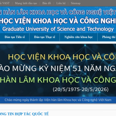
hủ VAST
|
Mạng lưới đào tạo
|
Bản đồ
|
Liên hệ
|
Sitemap
Đào tạo Tiến sĩ
Đào tạo Thạc sĩ
Nghiên cứu khoa học
Phòng thí
Chào mừng ngày thành lập Viện hàn lâm Khoa học và Công nghệ Việt Nam
NG TIN HỢP TÁC QUỐC TẾ