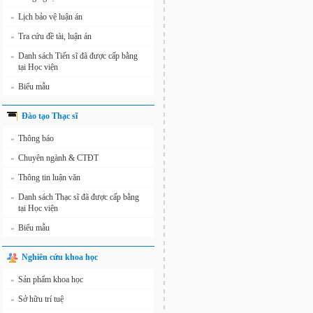
Lịch bảo vệ luận án
»
Tra cứu đề tài, luận án
»
Danh sách Tiến sĩ đã được cấp bằng
»
tại Học viện
Biểu mẫu
»
Đào tạo Thạc sĩ
Thông báo
»
Chuyên ngành & CTĐT
»
Thông tin luận văn
»
Danh sách Thạc sĩ đã được cấp bằng
»
tại Học viện
Biểu mẫu
»
Nghiên cứu khoa học
Sản phẩm khoa học
»
Sở hữu trí tuệ
»