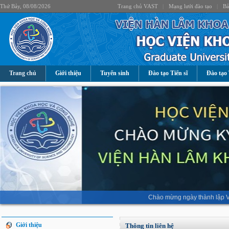
Thứ Bảy, 08/08/2026
Trang chủ VAST
|
Mạng lưới đào tạo
|
Bả
Trang chủ
Giới thiệu
Tuyển sinh
Đào tạo Tiến sĩ
Đào tạo 
Chào mừng ngày thành lập V
Giới thiệu
Thông tin liên hệ