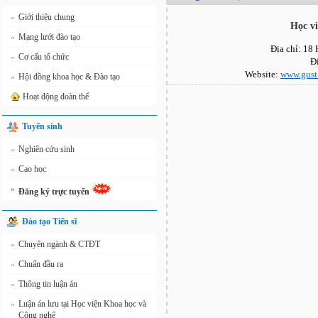
Giới thiệu chung
»
Học v
Mạng lưới đào tạo
»
Địa chỉ: 18
Cơ cấu tổ chức
»
Đ
Website:
www.gust
Hội đồng khoa học & Đào tạo
»
Hoạt động đoàn thể
Tuyển sinh
Nghiên cứu sinh
»
Cao học
»
»
Đăng ký trực tuyến
Đào tạo Tiến sĩ
Chuyên ngành & CTĐT
»
Chuẩn đầu ra
»
Thông tin luận án
»
Luận án lưu tại Học viện Khoa học và
»
Công nghệ