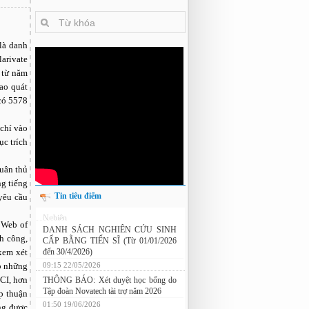
là danh
arivate
 từ năm
ao quát
có 5578
 chí vào
c trích
tuân thủ
ng tiếng
Tin tiêu điểm
yêu cầu
Nghiên cứu chế tạo hệ thống xác định
 Web of
hướng vật thể độ chính xác cao dựa trên
h công,
từ kế và vật liệu biến hóa
 xem xét
DANH SÁCH NGHIÊN CỨU SINH
eo những
CẤP BẰNG TIẾN SĨ (Từ 01/01/2026
đến 30/4/2026)
CI, hơn
09:15 22/05/2026
p thuận
THÔNG BÁO: Xét duyệt học bổng do
ng được