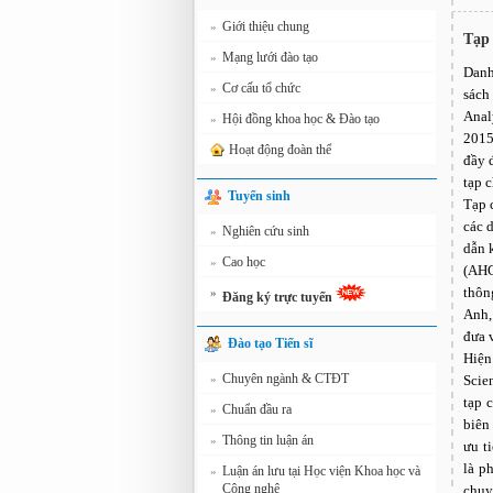
Giới thiệu chung
»
Tạp 
Mạng lưới đào tạo
»
Danh
Cơ cấu tổ chức
»
sách
Anal
Hội đồng khoa học & Đào tạo
»
2015
Hoạt động đoàn thể
đầy 
tạp c
Tuyển sinh
Tạp 
các 
Nghiên cứu sinh
»
dẫn 
Cao học
»
(AHC
thôn
»
Đăng ký trực tuyến
Anh,
đưa 
Đào tạo Tiến sĩ
Hiện
Chuyên ngành & CTĐT
»
Scie
tạp 
Chuẩn đầu ra
»
biên
Thông tin luận án
»
ưu t
là p
Luận án lưu tại Học viện Khoa học và
»
Công nghệ
chuy