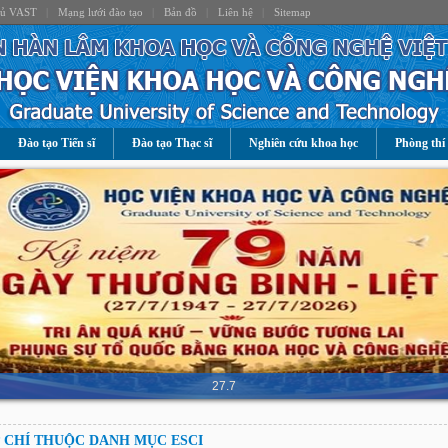
hủ VAST
|
Mạng lưới đào tạo
|
Bản đồ
|
Liên hệ
|
Sitemap
Đào tạo Tiến sĩ
Đào tạo Thạc sĩ
Nghiên cứu khoa học
Phòng thí
27.7
 CHÍ THUỘC DANH MỤC ESCI