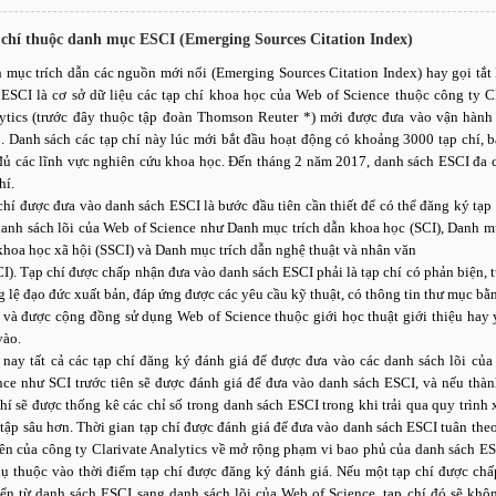
chí thuộc danh mục ESCI (Emerging Sources Citation Index)
 mục trích dẫn các nguồn mới nổi (Emerging Sources Citation Index) hay gọi tắt 
 ESCI là cơ sở dữ liệu các tạp chí khoa học của Web of Science thuộc công ty Cl
ytics (trước đây thuộc tập đoàn Thomson Reuter *) mới được đưa vào vận hành
. Danh sách các tạp chí này lúc mới bắt đầu hoạt động có khoảng 3000 tạp chí, b
đủ các lĩnh vực nghiên cứu khoa học. Đến tháng 2 năm 2017, danh sách ESCI đa 
hí.
chí được đưa vào danh sách ESCI là bước đầu tiên cần thiết để có thể đăng ký tạp
danh sách lõi của Web of Science như Danh mục trích dẫn khoa học (SCI), Danh mụ
khoa học xã hội (SSCI) và Danh mục trích dẫn nghệ thuật và nhân văn
I). Tạp chí được chấp nhận đưa vào danh sách ESCI phải là tạp chí có phản biện, 
g lệ đạo đức xuất bản, đáp ứng được các yêu cầu kỹ thuật, có thông tin thư mục bằ
 và được cộng đồng sử dụng Web of Science thuộc giới học thuật giới thiệu hay 
vào.
 nay tất cả các tạp chí đăng ký đánh giá để được đưa vào các danh sách lõi của
nce như SCI trước tiên sẽ được đánh giá để đưa vào danh sách ESCI, và nếu thàn
chí sẽ được thống kê các chỉ số trong danh sách ESCI trong khi trải qua quy trình
 tập sâu hơn. Thời gian tạp chí được đánh giá để đưa vào danh sách ESCI tuân th
iên của công ty Clarivate Analytics về mở rộng phạm vi bao phủ của danh sách ES
hụ thuộc vào thời điểm tạp chí được đăng ký đánh giá. Nếu một tạp chí được chấ
ển từ danh sách ESCI sang danh sách lõi của Web of Science, tạp chí đó sẽ khô