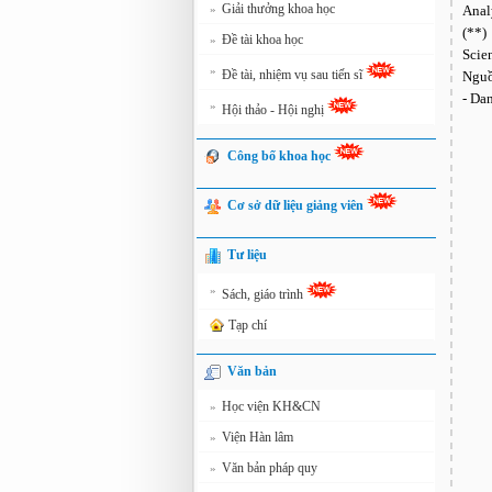
Giải thưởng khoa học
»
Anal
(**)
Đề tài khoa học
»
Scie
»
Đề tài, nhiệm vụ sau tiến sĩ
Nguồ
- Da
»
Hội thảo - Hội nghị
Công bố khoa học
Cơ sở dữ liệu giảng viên
Tư liệu
»
Sách, giáo trình
Tạp chí
Văn bản
Học viện KH&CN
»
Viện Hàn lâm
»
Văn bản pháp quy
»