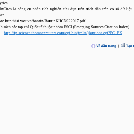
ytics.
 InCites là công cụ phân tích nghiên cứu dựa trên trích dẫn trên cơ sở dữ liệu
nce.
n: http://isi.vast.vn/bantin/BantinKHCN022017.pdf
nh sách các tạp chí Quốc tế thuộc nhóm ESCI (Emerging Sources Citation Index)
http://ip-science.thomsonreuters.com/cgi-bin/jrnlst/jloptions.cgi?PC=EX
Về đầu trang
|
Tạo 