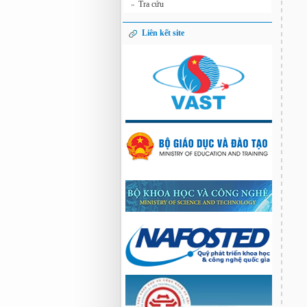
Tra cứu
»
Liên kết site