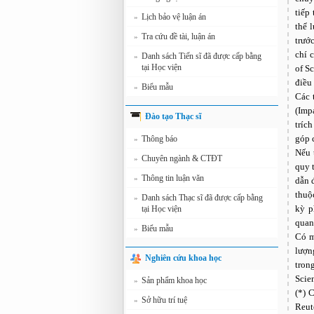
tiếp
Lịch bảo vệ luận án
»
thể 
Tra cứu đề tài, luận án
»
trướ
chí 
Danh sách Tiến sĩ đã được cấp bằng
»
tại Học viện
of S
điều
Biểu mẫu
»
Các 
(Imp
Đào tạo Thạc sĩ
tríc
góp 
Thông báo
»
Nếu 
Chuyên ngành & CTĐT
»
quy 
Thông tin luận văn
»
dẫn 
thuộ
Danh sách Thạc sĩ đã được cấp bằng
»
kỳ p
tại Học viện
quan
Biểu mẫu
»
Có m
lượn
Nghiên cứu khoa học
tron
Scie
Sản phẩm khoa học
»
(*) 
Sở hữu trí tuệ
»
Reut