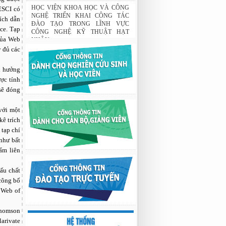
Tập đoàn Novatech tài trợ năm 2026
ESCI có
01:50 19/06/2026
ích dẫn
HỌC VIỆN KHOA HỌC VÀ CÔNG
nce. Tạp
NGHỆ TRIỂN KHAI CÔNG TÁC
 của Web
ĐÀO TẠO TRONG LĨNH VỰC
y đủ các
CÔNG NGHỆ KỸ THUẬT HẠT
NHÂN
03:41 08/07/2026
h hưởng
ợc tính
GIAO LƯU TRAO ĐỔI HỌC THUẬT
GIỮA HỌC VIỆN KHOA HỌC VÀ
 sẽ đóng
CÔNG NGHỆ VỚI TRƯỜNG ĐẠI
HỌC OSAKA, TRƯỜNG TRUNG
với một
HỌC HYOGO (NHẬT BẢN) VÀ
kê trích
TRƯỜNG TRUNG HỌC PHỔ
THÔNG CHUYÊN KHOA HỌC TỰ
 tạp chí
NHIÊN
 như bất
02:22 23/07/2026
ẩm liên
Nghiên cứu chế tạo hệ thống xác định
hướng vật thể độ chính xác cao dựa trên
ấu chất
từ kế và vật liệu biến hóa
 công bố
9:33 sáng thứ hai, 03/08/2026
 Web of
Thomson
arivate