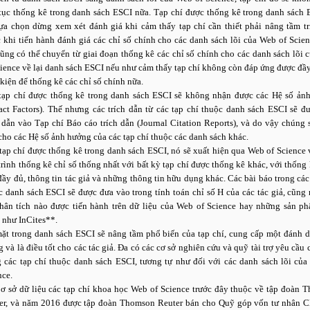
 tục thống kê trong danh sách ESCI nữa. Tạp chí được thống kê trong danh sách 
lựa chọn dừng xem xét đánh giá khi cảm thấy tạp chí cần thiết phải nâng tầm tr
c khi tiến hành đánh giá các chỉ số chính cho các danh sách lõi của Web of Scie
cũng có thể chuyển từ giai đoạn thống kê các chỉ số chính cho các danh sách lõi
cience về lại danh sách ESCI nếu như cảm thấy tạp chí không còn đáp ứng được đầ
 kiện để thống kê các chỉ số chính nữa.
tạp chí được thống kê trong danh sách ESCI sẽ không nhận được các Hệ số ản
act Factors). Thế nhưng các trích dẫn từ các tạp chí thuộc danh sách ESCI sẽ đư
h dẫn vào Tạp chí Báo cáo trích dẫn (Journal Citation Reports), và do vậy chúng
cho các Hệ số ảnh hưởng của các tạp chí thuộc các danh sách khác.
tạp chí được thống kê trong danh sách ESCI, nó sẽ xuất hiện qua Web of Science 
trình thống kê chỉ số thống nhất với bất kỳ tạp chí được thống kê khác, với thống 
đầy đủ, thông tin tác giả và những thông tin hữu dụng khác. Các bài báo trong các
c danh sách ESCI sẽ được đưa vào trong tính toán chỉ số H của các tác giả, cũng
hân tích nào được tiến hành trên dữ liệu của Web of Science hay những sản ph
 như InCites**.
ặt trong danh sách ESCI sẽ nâng tầm phổ biến của tạp chí, cung cấp một đánh d
g và là điều tốt cho các tác giả. Đa có các cơ sở nghiên cứu và quỹ tài trợ yêu cầu
g các tạp chí thuộc danh sách ESCI, tương tự như đối với các danh sách lõi của
nce.
Cơ sở dữ liệu các tạp chí khoa học Web of Science trước đây thuộc về tập đoàn 
er, và năm 2016 được tập đoàn Thomson Reuter bán cho Quỹ góp vốn tư nhân Cl