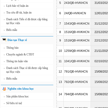
5
243/QĐ-HVKHCN
31/03/202
Lịch bảo vệ luận án
»
Tra cứu đề tài, luận án
»
6
24/QĐ-HVKHCN
12/01/202
Danh sách Tiến sĩ đã được cấp bằng
»
tại Học viện
7
1543/QĐ-HVKHCN
31/12/202
Biểu mẫu
»
8
1516/QĐ-HVKHCN
22/12/202
Đào tạo Thạc sĩ
9
1518/QĐ-HVKHCN
22/12/202
Thông báo
»
10
1259/QĐ-HVKHCN
21/11/202
Chuyên ngành & CTĐT
»
Thông tin luận văn
11
1041/QĐ-HVKHCN
02/10/202
»
Danh sách Thạc sĩ đã được cấp bằng
»
12
791/QĐ-HVKHCN
15/08/202
tại Học viện
Biểu mẫu
»
13
792/QĐ-HVKHCN
15/08/202
Nghiên cứu khoa học
14
794/QĐ-HVKHCN
15/08/202
Sản phẩm khoa học
»
Sở hữu trí tuệ
»