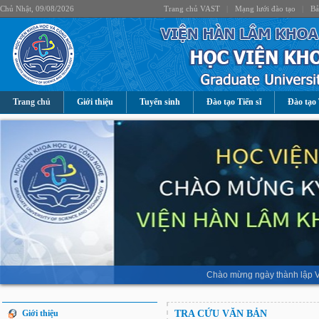
Chủ Nhật, 09/08/2026
Trang chủ VAST
|
Mạng lưới đào tạo
|
Bả
Trang chủ
Giới thiệu
Tuyển sinh
Đào tạo Tiến sĩ
Đào tạo 
Chào mừng ngày thành lập V
Giới thiệu
TRA CỨU VĂN BẢN