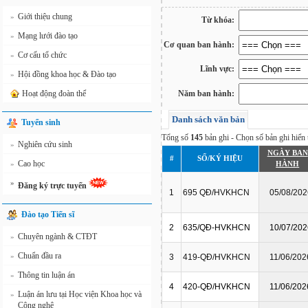
Giới thiệu chung
»
Từ khóa:
Mạng lưới đào tạo
»
Cơ quan ban hành:
Cơ cấu tổ chức
»
Lĩnh vực:
Hội đồng khoa học & Đào tạo
»
Hoạt động đoàn thể
Năm ban hành:
Danh sách văn bản
Tuyển sinh
Tổng số
145
bản ghi - Chọn số bản ghi hiển t
Nghiên cứu sinh
»
NGÀY BAN
#
SỐ/KÝ HIỆU
Cao học
»
HÀNH
»
Đăng ký trực tuyến
1
695 QĐ/HVKHCN
05/08/202
Đào tạo Tiến sĩ
2
635/QĐ-HVKHCN
10/07/202
Chuyên ngành & CTĐT
»
Chuẩn đầu ra
»
3
419-QĐ/HVKHCN
11/06/202
Thông tin luận án
»
4
420-QĐ/HVKHCN
11/06/202
Luận án lưu tại Học viện Khoa học và
»
Công nghệ