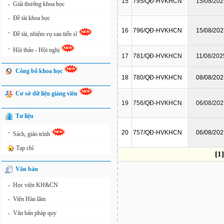
15
795/QĐ-HVKHCN
15/08/202
Giải thưởng khoa học
»
Đề tài khoa học
»
16
796/QĐ-HVKHCN
15/08/202
»
Đề tài, nhiệm vụ sau tiến sĩ
»
Hội thảo - Hội nghị
17
781/QĐ-HVKHCN
11/08/202
Công bố khoa học
18
780/QĐ-HVKHCN
08/08/202
Cơ sở dữ liệu giảng viên
19
756/QĐ-HVKHCN
06/08/202
Tư liệu
»
20
757/QĐ-HVKHCN
06/08/202
Sách, giáo trình
Tạp chí
[1]
Văn bản
Học viện KH&CN
»
Viện Hàn lâm
»
Văn bản pháp quy
»