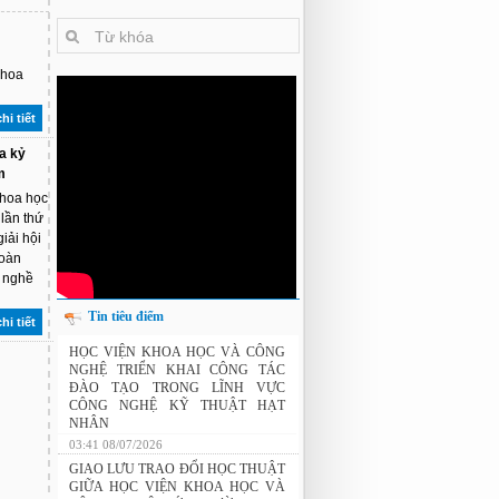
Khoa
hi tiết
a kỷ
m
Khoa học
lần thứ
iải hội
đoàn
y nghề
Tin tiêu điểm
hi tiết
HỌC VIỆN KHOA HỌC VÀ CÔNG
NGHỆ TRIỂN KHAI CÔNG TÁC
ĐÀO TẠO TRONG LĨNH VỰC
CÔNG NGHỆ KỸ THUẬT HẠT
NHÂN
03:41 08/07/2026
GIAO LƯU TRAO ĐỔI HỌC THUẬT
GIỮA HỌC VIỆN KHOA HỌC VÀ