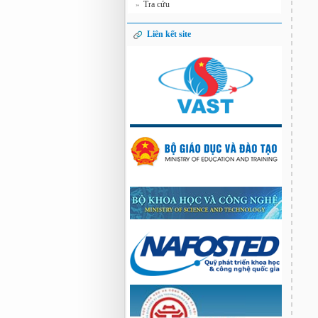
Tra cứu
»
Liên kết site