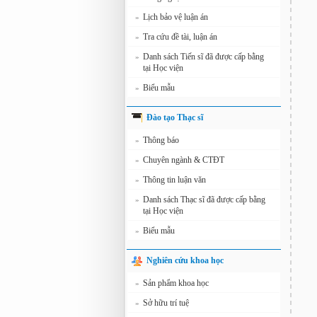
Lịch bảo vệ luận án
»
Tra cứu đề tài, luận án
»
Danh sách Tiến sĩ đã được cấp bằng
»
tại Học viện
Biểu mẫu
»
Đào tạo Thạc sĩ
Thông báo
»
Chuyên ngành & CTĐT
»
Thông tin luận văn
»
Danh sách Thạc sĩ đã được cấp bằng
»
tại Học viện
Biểu mẫu
»
Nghiên cứu khoa học
Sản phẩm khoa học
»
Sở hữu trí tuệ
»