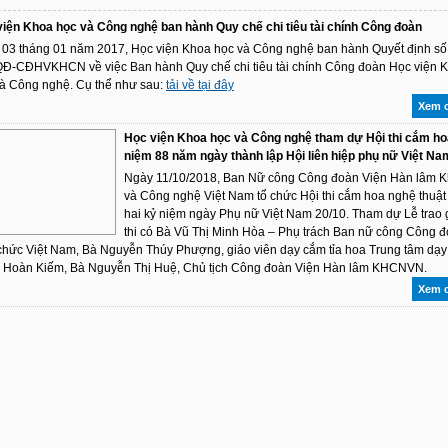
iện Khoa học và Công nghệ ban hành Quy chế chi tiêu tài chính Công đoàn
03 tháng 01 năm 2017, Học viện Khoa học và Công nghệ ban hành Quyết định số
QĐ-CĐHVKHCN về việc Ban hành Quy chế chi tiêu tài chính Công đoàn Học viện 
à Công nghệ. Cụ thể như sau:
tải về tại đây
Xem c
Học viện Khoa học và Công nghệ tham dự Hội thi cắm ho
niệm 88 năm ngày thành lập Hội liên hiệp phụ nữ Việt Na
Ngày 11/10/2018, Ban Nữ công Công đoàn Viện Hàn lâm 
và Công nghệ Việt Nam tổ chức Hội thi cắm hoa nghệ thuật 
hai kỷ niệm ngày Phụ nữ Việt Nam 20/10. Tham dự Lễ trao g
thi có Bà Vũ Thị Minh Hòa – Phụ trách Ban nữ công Công 
chức Việt Nam, Bà Nguyễn Thúy Phượng, giáo viên dạy cắm tỉa hoa Trung tâm dạ
 Hoàn Kiếm, Bà Nguyễn Thị Huệ, Chủ tịch Công đoàn Viện Hàn lâm KHCNVN.
Xem c