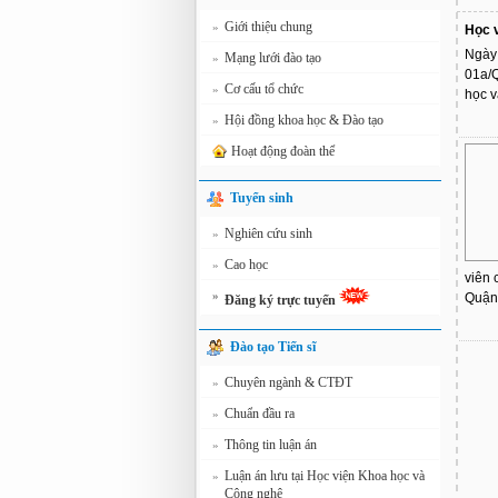
Giới thiệu chung
»
Học v
Ngày 
Mạng lưới đào tạo
»
01a/
Cơ cấu tổ chức
»
học v
Hội đồng khoa học & Đào tạo
»
Hoạt động đoàn thể
Tuyển sinh
Nghiên cứu sinh
»
Cao học
»
viên 
»
Quận
Đăng ký trực tuyến
Đào tạo Tiến sĩ
Chuyên ngành & CTĐT
»
Chuẩn đầu ra
»
Thông tin luận án
»
Luận án lưu tại Học viện Khoa học và
»
Công nghệ