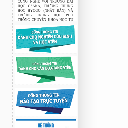
CÔNG NGHỆ VỚI TRƯỜNG ĐẠI
HỌC OSAKA, TRƯỜNG TRUNG
HỌC HYOGO (NHẬT BẢN) VÀ
TRƯỜNG TRUNG HỌC PHỔ
THÔNG CHUYÊN KHOA HỌC TỰ
NHIÊN
02:22 23/07/2026
THÔNG BÁO: Về việc đăng ký tham
gia lớp bồi dưỡng nghiệp vụ sư phạm
cho giảng viên.
03:12 29/07/2026
Nghiên cứu chế tạo hệ thống xác định
hướng vật thể độ chính xác cao dựa trên
từ kế và vật liệu biến hóa
9:33 sáng thứ hai, 03/08/2026
Nghiên cứu chế tạo hệ thống xác định
hướng vật thể độ chính xác cao dựa trên
từ kế và vật liệu biến hóa
9:33 sáng thứ hai, 03/08/2026