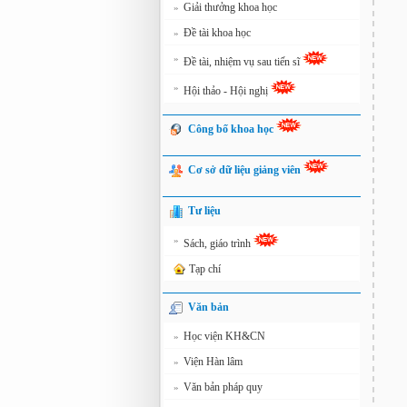
Giải thưởng khoa học
»
Đề tài khoa học
»
»
Đề tài, nhiệm vụ sau tiến sĩ
»
Hội thảo - Hội nghị
Công bố khoa học
Cơ sở dữ liệu giảng viên
Tư liệu
»
Sách, giáo trình
Tạp chí
Văn bản
Học viện KH&CN
»
Viện Hàn lâm
»
Văn bản pháp quy
»