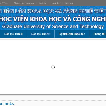
hủ VAST
|
Mạng lưới đào tạo
|
Bản đồ
|
Liên hệ
|
Sitemap
Đào tạo Tiến sĩ
Đào tạo Thạc sĩ
Nghiên cứu khoa học
Phòng thí
NG ĐOÀN