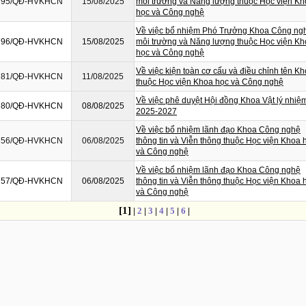
795/QĐ-HVKHCN
15/08/2025
môi trường và Năng lượng thuộc Học viện K
học và Công nghệ
Về việc bổ nhiệm Phó Trưởng Khoa Công ng
796/QĐ-HVKHCN
15/08/2025
môi trường và Năng lượng thuộc Học viện K
học và Công nghệ
Về việc kiện toàn cơ cấu và điều chỉnh tên K
781/QĐ-HVKHCN
11/08/2025
thuộc Học viện Khoa học và Công nghệ
Về việc phê duyệt Hội đồng Khoa Vật lý nhiệ
780/QĐ-HVKHCN
08/08/2025
2025-2027
Về việc bổ nhiệm lãnh đạo Khoa Công nghệ
756/QĐ-HVKHCN
06/08/2025
thông tin và Viễn thông thuộc Học viện Khoa 
và Công nghệ
Về việc bổ nhiệm lãnh đạo Khoa Công nghệ
757/QĐ-HVKHCN
06/08/2025
thông tin và Viễn thông thuộc Học viện Khoa 
và Công nghệ
[1]
|
2
|
3
|
4
|
5
|
6
|