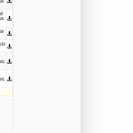
hoa
hệ
hoa
hoa
m kỳ
học
học