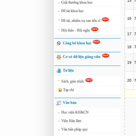
15
Giải thưởng khoa học
»
Đề tài khoa học
»
16
»
Đề tài, nhiệm vụ sau tiến sĩ
»
Hội thảo - Hội nghị
17
Công bố khoa học
18
Cơ sở dữ liệu giảng viên
19
Tư liệu
»
20
Sách, giáo trình
Tạp chí
Văn bản
Học viện KH&CN
»
Viện Hàn lâm
»
Văn bản pháp quy
»