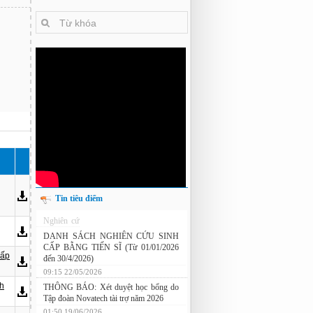
Tin tiêu điểm
Nghiên cứu chế tạo hệ thống xác định
hướng vật thể độ chính xác cao dựa trên
từ kế và vật liệu biến hóa
cấp
DANH SÁCH NGHIÊN CỨU SINH
CẤP BẰNG TIẾN SĨ (Từ 01/01/2026
đến 30/4/2026)
nh
09:15 22/05/2026
THÔNG BÁO: Xét duyệt học bổng do