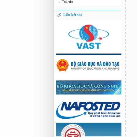
Tra cứu
»
Liên kết site