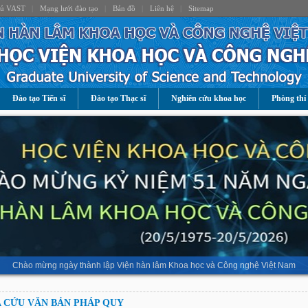
hủ VAST
|
Mạng lưới đào tạo
|
Bản đồ
|
Liên hệ
|
Sitemap
Đào tạo Tiến sĩ
Đào tạo Thạc sĩ
Nghiên cứu khoa học
Phòng thí
Chào mừng ngày thành lập Viện hàn lâm Khoa học và Công nghệ Việt Nam
 CỨU VĂN BẢN PHÁP QUY