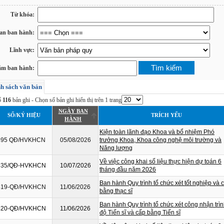
Từ khóa:
an ban hành:
Lĩnh vực:
m ban hành:
h sách văn bản
ố
116
bản ghi - Chọn số bản ghi hiển thị trên 1 trang
NGÀY BAN
SỐ/KÝ HIỆU
TRÍCH YẾU
HÀNH
Kiện toàn lãnh đạo Khoa và bổ nhiệm Phó
695 QĐ/HVKHCN
05/08/2026
trưởng Khoa, Khoa công nghệ môi trường và
Năng lượng
Về việc công khai số liệu thực hiện dự toán 6
635/QĐ-HVKHCN
10/07/2026
tháng đầu năm 2026
Ban hành Quy trình tổ chức xét tốt nghiệp và 
419-QĐ/HVKHCN
11/06/2026
bằng thạc sĩ
Ban hành Quy trình tổ chức xét công nhận trì
420-QĐ/HVKHCN
11/06/2026
độ Tiến sĩ và cấp bằng Tiến sĩ