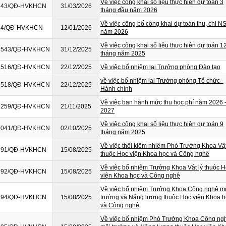
Về việc công khai số liệu thực hiện dự toán 3
243/QĐ-HVKHCN
31/03/2026
tháng đầu năm 2026
Về việc công bố công khai dự toán thu, chi 
24/QĐ-HVKHCN
12/01/2026
năm 2026
Về việc công khai số liệu thực hiện dự toán 1
1543/QĐ-HVKHCN
31/12/2025
tháng năm 2025
1516/QĐ-HVKHCN
22/12/2025
Về việc bổ nhiệm lại Trưởng phòng Đào tạo
về việc bổ nhiệm lại Trưởng phòng Tổ chức -
1518/QĐ-HVKHCN
22/12/2025
Hành chính
Về việc ban hành mức thu học phí năm 2026 
1259/QĐ-HVKHCN
21/11/2025
2027
Về việc công khai số liệu thực hiện dự toán 9
1041/QĐ-HVKHCN
02/10/2025
tháng năm 2025
Về việc thôi kiêm nhiệm Phó Trưởng Khoa Vật
791/QĐ-HVKHCN
15/08/2025
thuộc Học viện Khoa học và Công nghệ
Về việc bổ nhiệm Trưởng Khoa Vật lý thuộc 
792/QĐ-HVKHCN
15/08/2025
viện Khoa học và Công nghệ
Về việc bổ nhiệm Trưởng Khoa Công nghệ m
794/QĐ-HVKHCN
15/08/2025
trường và Năng lượng thuộc Học viện Khoa 
và Công nghệ
Về việc bổ nhiệm Phó Trưởng Khoa Công ng