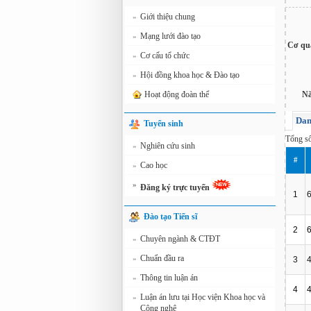
Giới thiệu chung
»
Mạng lưới đào tạo
»
Cơ qu
Cơ cấu tổ chức
»
Hội đồng khoa học & Đào tạo
»
Hoạt động đoàn thể
Nă
Dan
Tuyển sinh
Tổng s
Nghiên cứu sinh
»
#
Cao học
»
»
Đăng ký trực tuyến
1
Đào tạo Tiến sĩ
2
Chuyên ngành & CTĐT
»
Chuẩn đầu ra
»
3
Thông tin luận án
»
4
Luận án lưu tại Học viện Khoa học và
»
Công nghệ