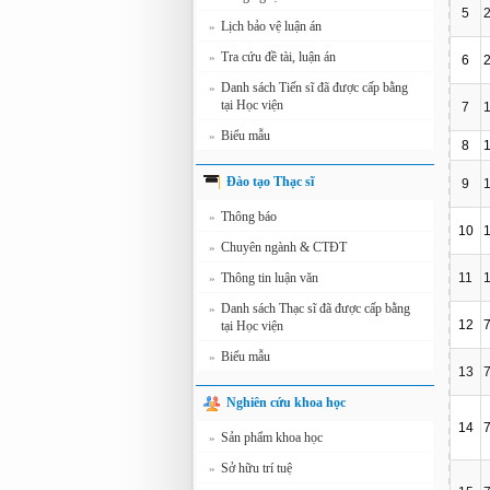
5
Lịch bảo vệ luận án
»
Tra cứu đề tài, luận án
»
6
Danh sách Tiến sĩ đã được cấp bằng
»
tại Học viện
7
Biểu mẫu
»
8
Đào tạo Thạc sĩ
9
Thông báo
»
10
Chuyên ngành & CTĐT
»
Thông tin luận văn
11
»
Danh sách Thạc sĩ đã được cấp bằng
»
12
tại Học viện
Biểu mẫu
»
13
Nghiên cứu khoa học
14
Sản phẩm khoa học
»
Sở hữu trí tuệ
»