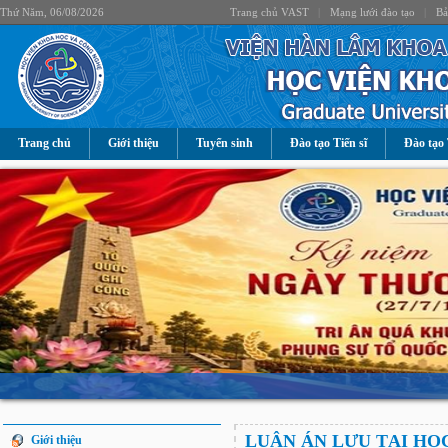
Thứ Năm, 06/08/2026
Trang chủ VAST
|
Mạng lưới đào tạo
|
Bả
Trang chủ
Giới thiệu
Tuyển sinh
Đào tạo Tiến sĩ
Đào tạo 
LUẬN ÁN LƯU TẠI HỌ
Giới thiệu