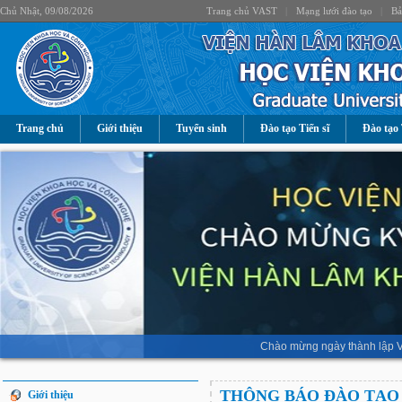
Chủ Nhật, 09/08/2026
Trang chủ VAST
|
Mạng lưới đào tạo
|
Bả
Trang chủ
Giới thiệu
Tuyển sinh
Đào tạo Tiến sĩ
Đào tạo 
Chào mừng ngày thành lập V
THÔNG BÁO ĐÀO TẠO 
Giới thiệu