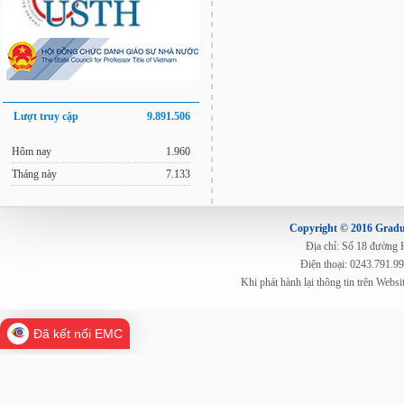
Lượt truy cập
9.891.506
Hôm nay
1.960
Tháng này
7.133
Copyright © 2016 Gradua
Địa chỉ: Số 18 đường
Điện thoại: 0243.791.9
Khi phát hành lại thông tin trên Web
Đã kết nối EMC