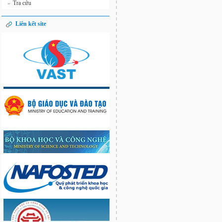
Tra cứu
»
Liên kết site