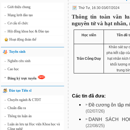
Giới thiệu chung
»
Thứ Tư, 16:30 03/07/2024
Mạng lưới đào tạo
»
Thông tin toàn văn lu
nguyên tử và hạt nhân,
Cơ cấu tổ chức
»
Hội đồng khoa học & Đào tạo
»
Học viên
Tên đề t
Hoạt động đoàn thể
Khảo sát sự 
Tuyển sinh
pha kết cặp củ
Trần Công Duy
hạt nhân kích 
Nghiên cứu sinh
»
khối lượng 
Cao học
»
trung bì
»
Đăng ký trực tuyến
Đào tạo Tiến sĩ
Các tin đã đưa:
Chuyên ngành & CTĐT
»
Đề cương ôn tập môn
Chuẩn đầu ra
»
(02/07/26)
Thông tin luận án
»
DANH SÁCH HỌ
Luận án lưu tại Học viện Khoa học và
»
(22/08/25)
Công nghệ