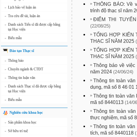
THÔNG BÁO: Về việ
Lịch bảo vệ luận án
»
trình độ thạc sĩ năm 
Tra cứu đề tài, luận án
»
ĐIỂM THI TUYỂN
Danh sách Tiến sĩ đã được cấp bằng
»
(22/08/25)
tại Học viện
TỔNG HỢP KIẾN 
Biểu mẫu
»
THẠC SĨ NĂM 2025
TỔNG HỢP KIẾN 
Đào tạo Thạc sĩ
THẠC SĨ NĂM 2025
Thông báo
»
Thông báo về việc 
Chuyên ngành & CTĐT
»
năm 2024
(24/06/24)
Thông tin luận văn
»
Thông tin toàn văn
Danh sách Thạc sĩ đã được cấp bằng
dụng, mã số 8 46 01 
»
tại Học viện
Thông tin toàn văn
Biểu mẫu
»
mã số 8440113
(14/06
Thông tin toàn văn
Nghiên cứu khoa học
thực nghiệm, mã số 
Sản phẩm khoa học
»
Thông tin toàn văn
Sở hữu trí tuệ
»
tích, mã số 8440118
(