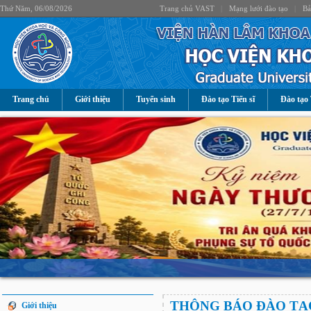
Thứ Năm, 06/08/2026
Trang chủ VAST
|
Mạng lưới đào tạo
|
Bả
Trang chủ
Giới thiệu
Tuyển sinh
Đào tạo Tiến sĩ
Đào tạo 
THÔNG BÁO ĐÀO TẠO
Giới thiệu