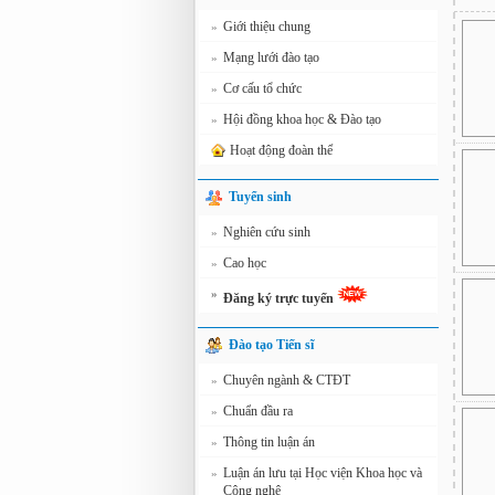
Giới thiệu chung
»
Mạng lưới đào tạo
»
Cơ cấu tổ chức
»
Hội đồng khoa học & Đào tạo
»
Hoạt động đoàn thể
Tuyển sinh
Nghiên cứu sinh
»
Cao học
»
»
Đăng ký trực tuyến
Đào tạo Tiến sĩ
Chuyên ngành & CTĐT
»
Chuẩn đầu ra
»
Thông tin luận án
»
Luận án lưu tại Học viện Khoa học và
»
Công nghệ