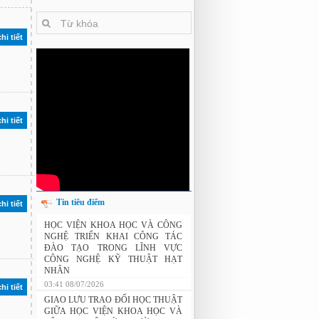
hi tiết
hi tiết
Tin tiêu điểm
hi tiết
HỌC VIỆN KHOA HỌC VÀ CÔNG
NGHỆ TRIỂN KHAI CÔNG TÁC
ĐÀO TẠO TRONG LĨNH VỰC
CÔNG NGHỆ KỸ THUẬT HẠT
NHÂN
03:41 08/07/2026
hi tiết
GIAO LƯU TRAO ĐỔI HỌC THUẬT
GIỮA HỌC VIỆN KHOA HỌC VÀ