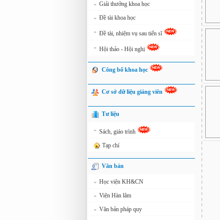
Giải thưởng khoa học
»
Đề tài khoa học
»
»
Đề tài, nhiệm vụ sau tiến sĩ
»
Hội thảo - Hội nghị
Công bố khoa học
Cơ sở dữ liệu giảng viên
Tư liệu
»
Sách, giáo trình
Tạp chí
Văn bản
Học viện KH&CN
»
Viện Hàn lâm
»
Văn bản pháp quy
»