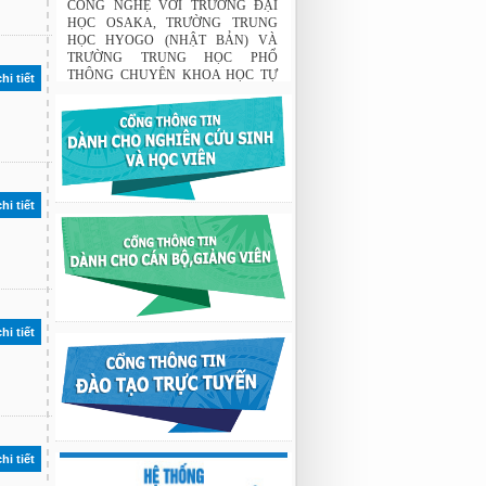
CÔNG NGHỆ VỚI TRƯỜNG ĐẠI
HỌC OSAKA, TRƯỜNG TRUNG
HỌC HYOGO (NHẬT BẢN) VÀ
TRƯỜNG TRUNG HỌC PHỔ
THÔNG CHUYÊN KHOA HỌC TỰ
hi tiết
NHIÊN
02:22 23/07/2026
THÔNG BÁO: Về việc đăng ký tham
gia lớp bồi dưỡng nghiệp vụ sư phạm
cho giảng viên.
03:12 29/07/2026
hi tiết
Nghiên cứu chế tạo hệ thống xác định
hướng vật thể độ chính xác cao dựa trên
từ kế và vật liệu biến hóa
9:33 sáng thứ hai, 03/08/2026
Nghiên cứu chế tạo hệ thống xác định
hướng vật thể độ chính xác cao dựa trên
từ kế và vật liệu biến hóa
hi tiết
9:33 sáng thứ hai, 03/08/2026
hi tiết