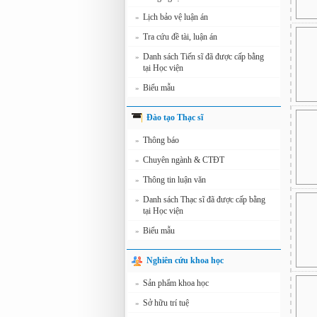
Lịch bảo vệ luận án
»
Tra cứu đề tài, luận án
»
Danh sách Tiến sĩ đã được cấp bằng
»
tại Học viện
Biểu mẫu
»
Đào tạo Thạc sĩ
Thông báo
»
Chuyên ngành & CTĐT
»
Thông tin luận văn
»
Danh sách Thạc sĩ đã được cấp bằng
»
tại Học viện
Biểu mẫu
»
Nghiên cứu khoa học
Sản phẩm khoa học
»
Sở hữu trí tuệ
»