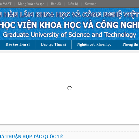
hủ VAST
|
Mạng lưới đào tạo
|
Bản đồ
|
Liên hệ
|
Sitemap
Đào tạo Tiến sĩ
Đào tạo Thạc sĩ
Nghiên cứu khoa học
Phòng thí
Ả THUẬN HỢP TÁC QUỐC TẾ