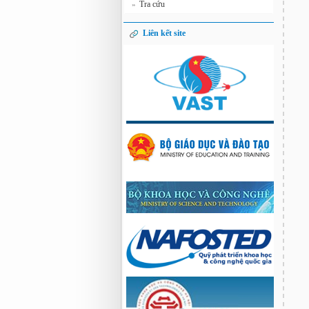
Tra cứu
»
Liên kết site