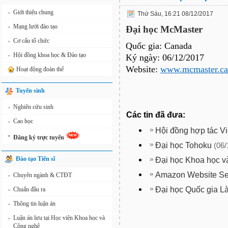
Giới thiệu chung
»
Thứ Sáu, 16:21 08/12/2017
Mạng lưới đào tạo
»
Đại học McMaster
Cơ cấu tổ chức
»
Quốc gia: Canada
Hội đồng khoa học & Đào tạo
»
Ký ngày: 06/12/2017
Website:
www.mcmaster.ca
Hoạt động đoàn thể
Tuyển sinh
Nghiên cứu sinh
»
Các tin đã đưa:
Cao học
»
Hội đồng hợp tác V
»
Đăng ký trực tuyến
Đại học Tohoku
(06/
Đào tạo Tiến sĩ
Đại học Khoa học v
Amazon Website Se
Chuyên ngành & CTĐT
»
Đại học Quốc gia L
Chuẩn đầu ra
»
Thông tin luận án
»
Luận án lưu tại Học viện Khoa học và
»
Công nghệ