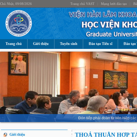
Chủ Nhật, 09/08/2026
Trang chủ VAST
|
Mạng lưới đào tạo
|
Bả
Trang chủ
Giới thiệu
Tuyển sinh
Đào tạo Tiến sĩ
Đào tạo 
Đón tiếp phái đoàn từ liên hiệp 
THOẢ THUẬN HỢP T
Giới thiệu