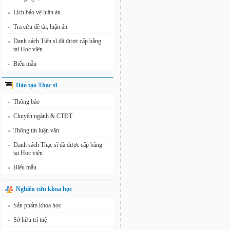
Lịch bảo vệ luận án
»
Tra cứu đề tài, luận án
»
Danh sách Tiến sĩ đã được cấp bằng
»
tại Học viện
Biểu mẫu
»
Đào tạo Thạc sĩ
Thông báo
»
Chuyên ngành & CTĐT
»
Thông tin luận văn
»
Danh sách Thạc sĩ đã được cấp bằng
»
tại Học viện
Biểu mẫu
»
Nghiên cứu khoa học
Sản phẩm khoa học
»
Sở hữu trí tuệ
»