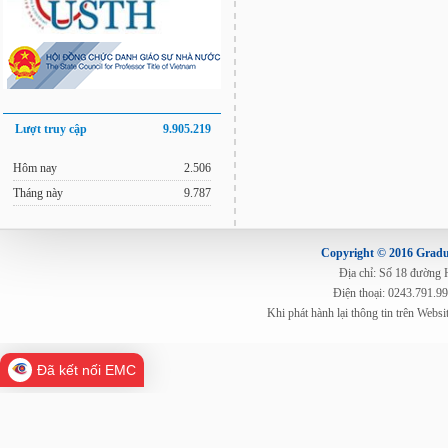
Lượt truy cập
9.905.219
Hôm nay
2.506
Tháng này
9.787
Copyright © 2016 Gradua
Địa chỉ: Số 18 đường
Điện thoại: 0243.791.9
Khi phát hành lại thông tin trên Web
Đã kết nối EMC