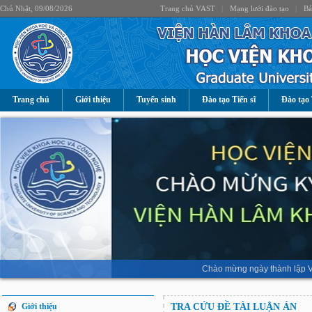
Chủ Nhật, 09/08/2026
Trang chủ VAST
|
Mạng lưới đào tạo
|
Bả
Trang chủ
Giới thiệu
Tuyển sinh
Đào tạo Tiến sĩ
Đào tạo 
Chào mừng ngày thành lập V
Giới thiệu
TRA CỨU ĐỀ TÀI LUẬN ÁN