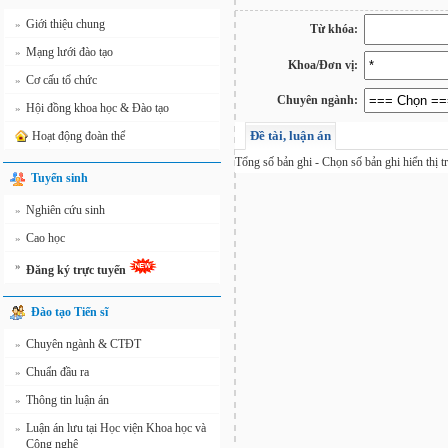
Giới thiệu chung
»
Từ khóa:
Mạng lưới đào tạo
»
Khoa/Đơn vị:
Cơ cấu tổ chức
»
Chuyên ngành:
Hội đồng khoa học & Đào tạo
»
Đề tài, luận án
Hoạt động đoàn thể
Tổng số
bản ghi - Chọn số bản ghi hiển thị t
Tuyển sinh
Nghiên cứu sinh
»
Cao học
»
»
Đăng ký trực tuyến
Đào tạo Tiến sĩ
Chuyên ngành & CTĐT
»
Chuẩn đầu ra
»
Thông tin luận án
»
Luận án lưu tại Học viện Khoa học và
»
Công nghệ