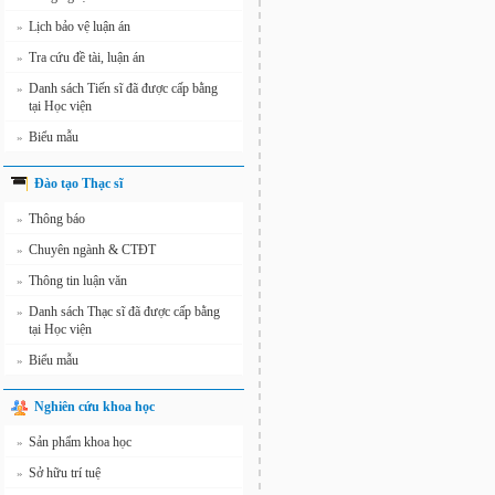
Lịch bảo vệ luận án
»
Tra cứu đề tài, luận án
»
Danh sách Tiến sĩ đã được cấp bằng
»
tại Học viện
Biểu mẫu
»
Đào tạo Thạc sĩ
Thông báo
»
Chuyên ngành & CTĐT
»
Thông tin luận văn
»
Danh sách Thạc sĩ đã được cấp bằng
»
tại Học viện
Biểu mẫu
»
Nghiên cứu khoa học
Sản phẩm khoa học
»
Sở hữu trí tuệ
»