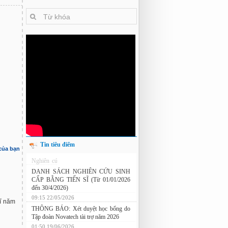
Tin tiêu điểm
 của bạn
Nghiên cứu chế tạo hệ thống xác định
hướng vật thể độ chính xác cao dựa trên
từ kế và vật liệu biến hóa
DANH SÁCH NGHIÊN CỨU SINH
CẤP BẰNG TIẾN SĨ (Từ 01/01/2026
sĩ năm
đến 30/4/2026)
09:15 22/05/2026
THÔNG BÁO: Xét duyệt học bổng do