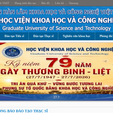
hủ VAST
|
Mạng lưới đào tạo
|
Bản đồ
|
Liên hệ
|
Sitemap
Đào tạo Tiến sĩ
Đào tạo Thạc sĩ
Nghiên cứu khoa học
Phòng thí
27.7
NG BÁO ĐÀO TẠO THẠC SĨ