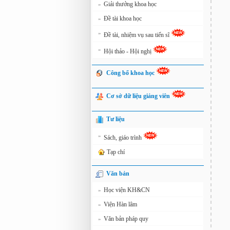
Giải thưởng khoa học
»
Đề tài khoa học
»
»
Đề tài, nhiệm vụ sau tiến sĩ
»
Hội thảo - Hội nghị
Công bố khoa học
Cơ sở dữ liệu giảng viên
Tư liệu
»
Sách, giáo trình
Tạp chí
Văn bản
Học viện KH&CN
»
Viện Hàn lâm
»
Văn bản pháp quy
»