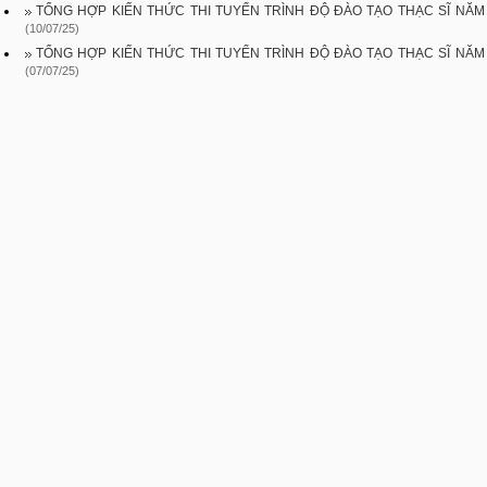
TỔNG HỢP KIẾN THỨC THI TUYỂN TRÌNH ĐỘ ĐÀO TẠO THẠC SĨ NĂM
(10/07/25)
TỔNG HỢP KIẾN THỨC THI TUYỂN TRÌNH ĐỘ ĐÀO TẠO THẠC SĨ NĂM
(07/07/25)