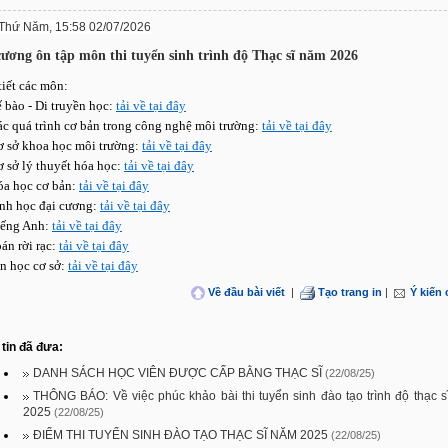
Thứ Năm, 15:58 02/07/2026
cương ôn tập môn thi tuyển sinh trình độ Thạc sĩ năm 2026
tiết các môn:
ế bào - Di truyền học:
tải về tại đây
ác quá trình cơ bản trong công nghệ môi trường:
tải về tại đây
ơ sở khoa học môi trường:
tải về tại đây
ơ sở lý thuyết hóa học:
tải về tại đây
óa học cơ bản:
tải về tại đây
inh học đại cương:
tải về tại đây
iếng Anh:
tải về tại đây
oán rời rạc:
tải về tại đây
in học cơ sở:
tải về tại đây
Về đầu bài viết
|
Tạo trang in
|
Ý kiến
tin đã đưa:
DANH SÁCH HỌC VIÊN ĐƯỢC CẤP BẰNG THẠC SĨ
(22/08/25)
THÔNG BÁO: Về việc phúc khảo bài thi tuyển sinh đào tạo trình độ thạc 
2025
(22/08/25)
ĐIỂM THI TUYỂN SINH ĐÀO TẠO THẠC SĨ NĂM 2025
(22/08/25)