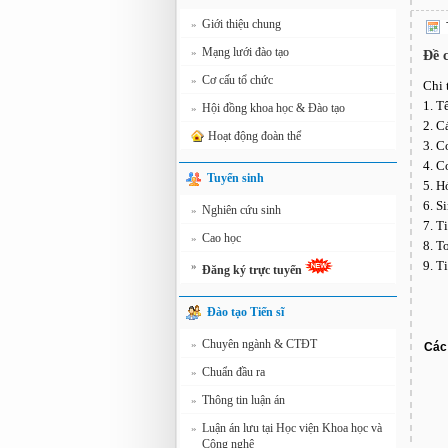
Giới thiệu chung
»
Mạng lưới đào tạo
»
Đề 
Cơ cấu tổ chức
»
Chi 
1. T
Hội đồng khoa học & Đào tạo
»
2. C
Hoạt động đoàn thể
3. C
4. C
Tuyển sinh
5. H
6. S
Nghiên cứu sinh
»
7. T
Cao học
»
8. T
9. T
»
Đăng ký trực tuyến
Đào tạo Tiến sĩ
Chuyên ngành & CTĐT
»
Các 
Chuẩn đầu ra
»
Thông tin luận án
»
Luận án lưu tại Học viện Khoa học và
»
Công nghệ