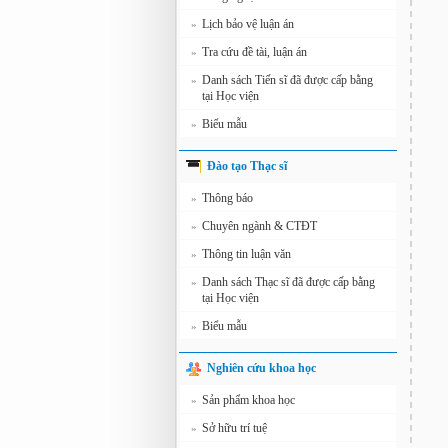
Lịch bảo vệ luận án
»
Tra cứu đề tài, luận án
»
Danh sách Tiến sĩ đã được cấp bằng
»
tại Học viện
Biểu mẫu
»
Đào tạo Thạc sĩ
Thông báo
»
Chuyên ngành & CTĐT
»
Thông tin luận văn
»
Danh sách Thạc sĩ đã được cấp bằng
»
tại Học viện
Biểu mẫu
»
Nghiên cứu khoa học
Sản phẩm khoa học
»
Sở hữu trí tuệ
»