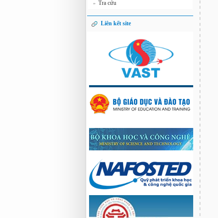
Tra cứu
»
Liên kết site