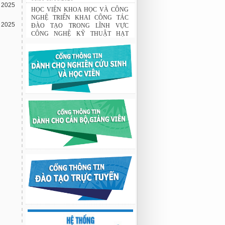
 2025
Tập đoàn Novatech tài trợ năm 2026
01:50 19/06/2026
 2025
HỌC VIỆN KHOA HỌC VÀ CÔNG
NGHỆ TRIỂN KHAI CÔNG TÁC
ĐÀO TẠO TRONG LĨNH VỰC
CÔNG NGHỆ KỸ THUẬT HẠT
NHÂN
03:41 08/07/2026
GIAO LƯU TRAO ĐỔI HỌC THUẬT
GIỮA HỌC VIỆN KHOA HỌC VÀ
CÔNG NGHỆ VỚI TRƯỜNG ĐẠI
HỌC OSAKA, TRƯỜNG TRUNG
HỌC HYOGO (NHẬT BẢN) VÀ
TRƯỜNG TRUNG HỌC PHỔ
THÔNG CHUYÊN KHOA HỌC TỰ
NHIÊN
02:22 23/07/2026
Nghiên cứu chế tạo hệ thống xác định
hướng vật thể độ chính xác cao dựa trên
từ kế và vật liệu biến hóa
9:33 sáng thứ hai, 03/08/2026