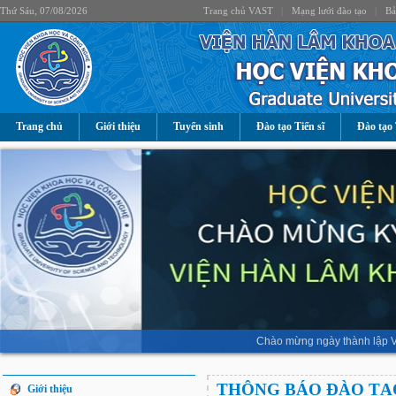
Thứ Sáu, 07/08/2026
Trang chủ VAST
|
Mạng lưới đào tạo
|
Bả
Trang chủ
Giới thiệu
Tuyển sinh
Đào tạo Tiến sĩ
Đào tạo 
Chào mừng ngày thành lập V
THÔNG BÁO ĐÀO TẠO
Giới thiệu