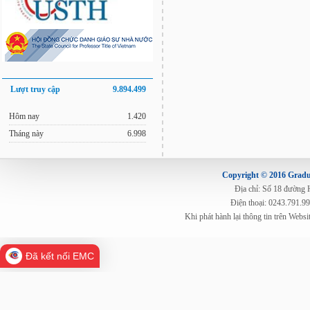
Lượt truy cập
9.894.499
Hôm nay
1.420
Tháng này
6.998
Copyright © 2016 Gradua
Địa chỉ: Số 18 đường
Điện thoại: 0243.791.9
Khi phát hành lại thông tin trên Web
Đã kết nối EMC