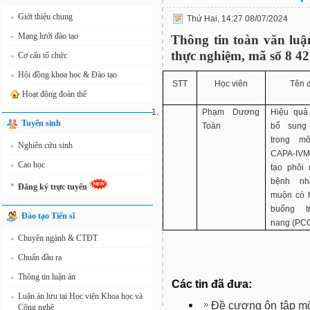
Giới thiệu chung
»
Thứ Hai, 14:27 08/07/2024
Mạng lưới đào tạo
»
Thông tin toàn văn luậ
thực nghiệm, mã số 8 4
Cơ cấu tổ chức
»
Hội đồng khoa học & Đào tạo
»
STT
Học viên
Tên đ
Hoạt động đoàn thể
1.
Phạm Dương
Hiệu quả
Tuyển sinh
Toàn
bổ sun
trong mô
Nghiên cứu sinh
»
CAPA-IVM t
Cao học
»
tạo phôi
bệnh nh
»
Đăng ký trực tuyến
muộn có 
buống t
Đào tạo Tiến sĩ
nang (PC
Chuyên ngành & CTĐT
»
Chuẩn đầu ra
»
Thông tin luận án
»
Các tin đã đưa:
Luận án lưu tại Học viện Khoa học và
»
Đề cương ôn tập môn
Công nghệ