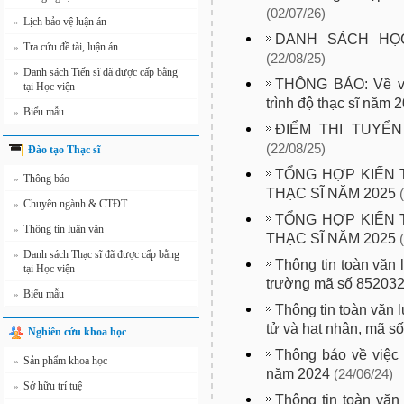
(02/07/26)
Lịch bảo vệ luận án
»
DANH SÁCH HỌ
Tra cứu đề tài, luận án
»
(22/08/25)
Danh sách Tiến sĩ đã được cấp bằng
»
THÔNG BÁO: Về việ
tại Học viện
trình độ thạc sĩ năm 
Biểu mẫu
»
ĐIỂM THI TUYỂN
(22/08/25)
Đào tạo Thạc sĩ
TỔNG HỢP KIẾN 
Thông báo
»
THẠC SĨ NĂM 2025
Chuyên ngành & CTĐT
»
TỔNG HỢP KIẾN 
Thông tin luận văn
»
THẠC SĨ NĂM 2025
Danh sách Thạc sĩ đã được cấp bằng
»
Thông tin toàn văn 
tại Học viện
trường mã số 85203
Biểu mẫu
»
Thông tin toàn văn 
tử và hạt nhân, mã s
Nghiên cứu khoa học
Thông báo về việc 
Sản phẩm khoa học
»
năm 2024
(24/06/24)
Sở hữu trí tuệ
»
Thông tin toàn văn