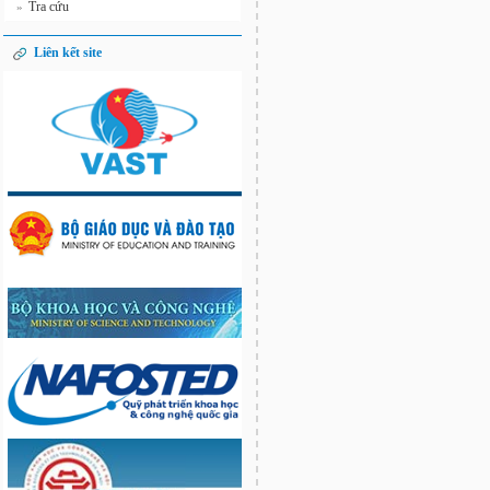
Tra cứu
»
Liên kết site