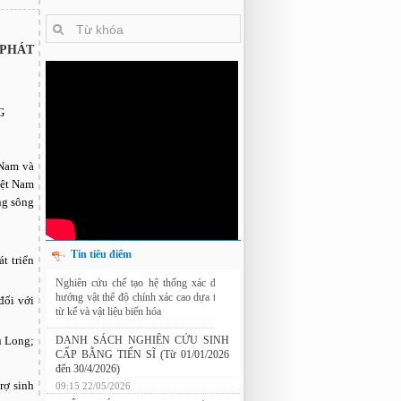
 PHÁT
G
 Nam và
iệt Nam
ng sông
Tin tiêu điểm
t triển
Nghiên cứu chế tạo hệ thống xác định
hướng vật thể độ chính xác cao dựa trên
đối với
từ kế và vật liệu biến hóa
9:33 sáng thứ hai, 03/08/2026
u Long;
DANH SÁCH NGHIÊN CỨU SINH
CẤP BẰNG TIẾN SĨ (Từ 01/01/2026
đến 30/4/2026)
rợ sinh
09:15 22/05/2026