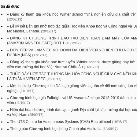
tin đã đưa:
Đăng ký tham gia khóa học Winter school “Nhà nghiên cứu địa chất trẻ”
(12/02/19)
Lễ ký kết Bản ghi nhớ hợp tác giữa Học viện Khoa học và Công nghệ và Đ
Mc Master, Canada.
(20/12/17)
ĐĂNG KÝ CHƯƠNG TRÌNH ĐÀO TẠO ĐIỆN TOÁN ĐÁM MÂY CỦA AM
(AMAZON AWS EDUCATE)-ĐỢT 1
(18/12/17)
ĐÓN TIẾP VÀ LÀM VIỆC VỚI ĐOÀN ĐẠI DIỆN VIỆN NGHIÊN CỨU NGUY
DUBNA (NGA)
(17/12/17)
Đăng ký tham gia khóa học trực tuyến ’Winter school’ được giảng dạy bởi
viên các trường đại học Việt Nam và Châu Âu
(14/12/17)
THÚC ĐẨY HỢP TÁC THƯƠNG MẠI HÓA CÔNG NGHỆ GIỮA CÁC NỀN KI
LÀ THÀNH VIÊN APEC
(16/11/17)
Mời tham dự Chương trình Đào tạo giảng viên nguồn về đổi mới sáng tạo v
nghiệp
(11/10/17)
Chương trình học giả Fulbright và US-Asean năm học 2018-2019 dành cho
viên
(11/10/17)
Hiện đại hóa chương trình đào tạo ngành Địa chất tại các trường đại học c
và Việt Nam
(28/09/17)
The UTS Centre for Autonomous Systems (CAS) Recruitment
(19/08/17)
Thông báo Chương trình học bổng Chính phủ Australia
(19/08/17)