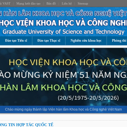
hủ VAST
|
Mạng lưới đào tạo
|
Bản đồ
|
Liên hệ
|
Sitemap
Đào tạo Tiến sĩ
Đào tạo Thạc sĩ
Nghiên cứu khoa học
Phòng thí
Chào mừng ngày thành lập Viện hàn lâm Khoa học và Công nghệ Việt Nam
NG TIN HỢP TÁC QUỐC TẾ