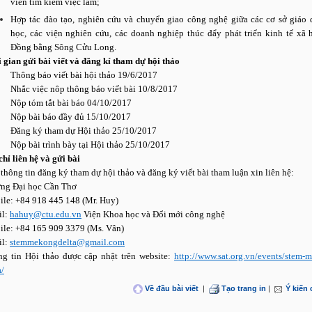
viên tìm kiếm việc làm;
Hợp tác đào tạo, nghiên cứu và chuyển giao công nghệ giữa các cơ sở giáo 
học, các viện nghiên cứu, các doanh nghiệp thúc đẩy phát triển kinh tế xã 
Đồng bằng Sông Cửu Long.
 gian gửi bài viết và đăng kí tham dự hội thảo
Thông báo viết bài hội thảo 19/6/2017
Nhắc việc nôp thông báo viết bài 10/8/2017
Nộp tóm tắt bài báo 04/10/2017
Nộp bài báo đầy đủ 15/10/2017
Đăng ký tham dự Hội thảo 25/10/2017
Nộp bài trình bày tại Hội thảo 25/10/2017
chỉ liên hệ và gửi bài
thông tin đăng ký tham dự hội thảo và đăng ký viết bài tham luận xin liên hệ:
ng Đại học Cần Thơ
le: +84 918 445 148 (Mr. Huy)
il:
hahuy@ctu.edu.vn
Viện Khoa học và Đổi mới công nghệ
le: +84 165 909 3379 (Ms. Vân)
il:
stemmekongdelta@gmail.com
g tin Hội thảo được cập nhật trên website:
http://www.sat.org.vn/events/stem-
a/
Về đầu bài viết
|
Tạo trang in
|
Ý kiến