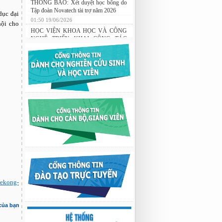
THÔNG BÁO: Xét duyệt học bổng do
dục đại
Tập đoàn Novatech tài trợ năm 2026
hội cho
01:50 19/06/2026
HỌC VIỆN KHOA HỌC VÀ CÔNG
NGHỆ TRIỂN KHAI CÔNG TÁC
ĐÀO TẠO TRONG LĨNH VỰC
CÔNG NGHỆ KỸ THUẬT HẠT
NHÂN
03:41 08/07/2026
Nghiên cứu chế tạo hệ thống xác định
hướng vật thể độ chính xác cao dựa trên
từ kế và vật liệu biến hóa
9:33 sáng thứ hai, 03/08/2026
mekong-
 của bạn