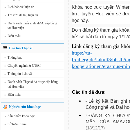
Khóa học trực tuyến Winter
Lịch bảo vệ luận án
»
trực tuyến. Học viên sẽ đ
Tra cứu đề tài, luận án
»
học này.
Danh sách Tiến sĩ đã được cấp bằng
»
tại Học viện
Đơn đăng ký tham gia khóa 
Biểu mẫu
trẻ” sẽ bắt đầu từ ngày 1/12
»
Link đăng ký tham gia khó
Đào tạo Thạc sĩ
https://tu-
Thông báo
»
freiberg.de/fakult3/bbstb/
kooperationen/erasmus-min
Chuyên ngành & CTĐT
»
Thông tin luận văn
»
Danh sách Thạc sĩ đã được cấp bằng
»
tại Học viện
Các tin đã đưa:
Biểu mẫu
»
Lễ ký kết Bản ghi
Công nghệ và Đại họ
Nghiên cứu khoa học
ĐĂNG KÝ CHƯƠN
Sản phẩm khoa học
»
MÂY CỦA AMAZO
Sở hữu trí tuệ
»
(18/12/17)