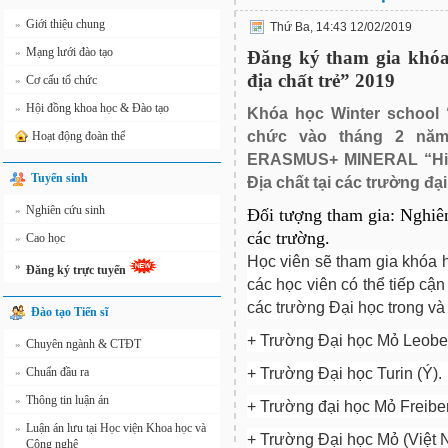
Giới thiệu chung
»
Thứ Ba, 14:43 12/02/2019
Mạng lưới đào tạo
»
Đăng ký tham gia khóa
địa chất trẻ” 2019
Cơ cấu tổ chức
»
Hội đồng khoa học & Đào tạo
»
Khóa học Winter school 
chức vào tháng 2 năm
Hoạt động đoàn thể
ERASMUS+ MINERAL “Hiện
Tuyển sinh
Địa chất tại các trường đạ
Nghiên cứu sinh
»
Đối tượng tham gia: Nghiên 
các trường.
Cao học
»
Học viên sẽ tham gia khóa h
»
Đăng ký trực tuyến
các học viên có thể tiếp cậ
các trường Đại học trong v
Đào tạo Tiến sĩ
+ Trường Đại học Mỏ Leobe
Chuyên ngành & CTĐT
»
+ Trường Đại học Turin (Ý).
Chuẩn đầu ra
»
Thông tin luận án
»
+ Trường đại học Mỏ Freibe
Luận án lưu tại Học viện Khoa học và
»
+ Trường Đại học Mỏ (Việt 
Công nghệ