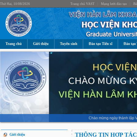
Thứ Hai, 10/08/2026
Trang chủ VAST
|
Mạng lưới đào tạo
|
Bả
Trang chủ
Giới thiệu
Tuyển sinh
Đào tạo Tiến sĩ
Đào tạo 
Chào mừng ngày thành lập V
THÔNG TIN HỢP TÁC
Giới thiệu