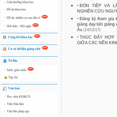
Giải thưởng khoa học
»
ĐÓN TIẾP VÀ L
Đề tài khoa học
»
NGHIÊN CỨU NGUY
»
Đề tài, nhiệm vụ sau tiến sĩ
Đăng ký tham gia k
giảng dạy bởi giảng 
»
Hội thảo - Hội nghị
Âu
(14/12/17)
THÚC ĐẨY HỢP 
Công bố khoa học
GIỮA CÁC NỀN KIN
Cơ sở dữ liệu giảng viên
Tư liệu
»
Sách, giáo trình
Tạp chí
Văn bản
Học viện KH&CN
»
Viện Hàn lâm
»
Văn bản pháp quy
»