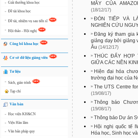
Giải thưởng khoa học
MÂY CỦA AMAZO
»
(18/12/17)
Đề tài khoa học
»
ĐÓN TIẾP VÀ L
»
Đề tài, nhiệm vụ sau tiến sĩ
NGHIÊN CỨU NGUY
»
Hội thảo - Hội nghị
Đăng ký tham gia k
giảng dạy bởi giảng 
Công bố khoa học
Âu
(14/12/17)
THÚC ĐẨY HỢP 
Cơ sở dữ liệu giảng viên
GIỮA CÁC NỀN KIN
Hiện đại hóa chươ
Tư liệu
trường đại học của N
»
Sách, giáo trình
The UTS Centre fo
Tạp chí
(19/08/17)
Thông báo Chương
Văn bản
(19/08/17)
Học viện KH&CN
»
Thông báo Dự án S
Viện Hàn lâm
»
Hội nghị quốc tế
Văn bản pháp quy
»
Hóa học, Sinh học và