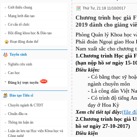
Giới thiệu chung
»
Thứ Tư, 21:18 11/10/2017
Mạng lưới đào tạo
»
Chương trình học giả F
2019 dành cho giảng vi
Cơ cấu tổ chức
»
Hội đồng khoa học & Đào tạo
»
Phòng Quản lý Khoa học và
Phái đoàn Ngoại giao Hoa 
Hoạt động đoàn thể
Nam xuất sắc cho chương t
Tuyển sinh
1.Chương trình Học giả 
(hạn nộp hồ sơ ngày 15-1
Nghiên cứu sinh
»
Điều kiện:
Cao học
»
- Có bằng thạc sỹ hoặ
»
Đăng ký trực tuyến
ngành chuyên môn
- Là công dân Việt N
Đào tạo Tiến sĩ
- Có trình độ tiếng A
dạy ở Hoa Kỳ
Chuyên ngành & CTĐT
»
Xem chi tiết tại đây:
(file đ
Chuẩn đầu ra
»
2.Chương trình học giả 
Thông tin luận án
»
hồ sơ ngày 27-10-2017)
Luận án lưu tại Học viện Khoa học và
»
Điều kiện
Công nghệ