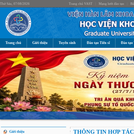
Thứ Sáu, 07/08/2026
Trang chủ VAST
|
Mạng lưới đào tạo
|
Bả
Trang chủ
Giới thiệu
Tuyển sinh
Đào tạo Tiến sĩ
Đào tạo 
THÔNG TIN HỢP TÁC
Giới thiệu