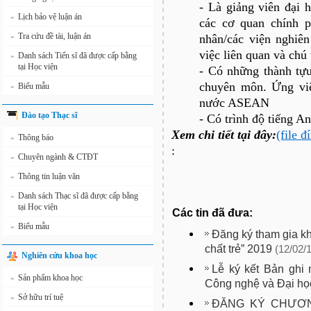
- Là giảng viên đại 
Lịch bảo vệ luận án
»
các cơ quan chính p
Tra cứu đề tài, luận án
»
nhân/các viện nghiên
việc liên quan và ch
Danh sách Tiến sĩ đã được cấp bằng
»
tại Học viện
- Có những thành tựu
chuyên môn. Ứng viê
Biểu mẫu
»
nước ASEAN
Đào tạo Thạc sĩ
- Có trình độ tiếng An
Xem chi tiết tại đây:
(file 
Thông báo
»
:
Chuyên ngành & CTĐT
»
Thông tin luận văn
»
Danh sách Thạc sĩ đã được cấp bằng
»
tại Học viện
Các tin đã đưa:
Biểu mẫu
»
Đăng ký tham gia k
chất trẻ” 2019
(12/02/
Nghiên cứu khoa học
Lễ ký kết Bản ghi
Sản phẩm khoa học
»
Công nghệ và Đại họ
Sở hữu trí tuệ
»
ĐĂNG KÝ CHƯƠN