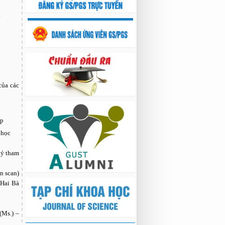
.
của các
ệp
 học
ký tham
n scan)
 Hai Bà
(Ms.) –