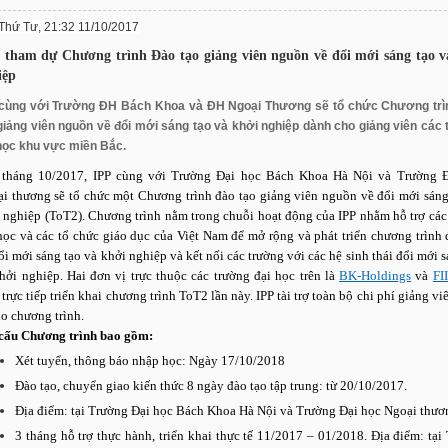
Thứ Tư, 21:32 11/10/2017
 tham dự Chương trình Đào tạo giảng viên nguồn về đổi mới sáng tạo v
iệp
 cùng với Trường ĐH Bách Khoa và ĐH Ngoại Thương sẽ tổ chức Chương trì
giảng viên nguồn về đổi mới sáng tạo và khởi nghiệp dành cho giảng viên các
học khu vực miền Bắc.
 tháng 10/2017, IPP cùng với Trường Đại học Bách Khoa Hà Nội và Trường 
i thương sẽ tổ chức một Chương trình đào tạo giảng viên nguồn về đổi mới sáng
 nghiệp (ToT2). Chương trình nằm trong chuỗi hoạt động của IPP nhằm hỗ trợ các
học và các tổ chức giáo dục của Việt Nam để mở rộng và phát triển chương trình 
ổi mới sáng tạo và khởi nghiệp và kết nối các trường với các hệ sinh thái đổi mới s
hởi nghiệp. Hai đơn vị trực thuộc các trường đại học trên là
BK-Holdings
và
FI
 trực tiếp triển khai chương trình ToT2 lần này. IPP tài trợ toàn bộ chi phí giảng v
ho chương trình.
cấu Chương trình bao gồm:
Xét tuyển, thông báo nhập học: Ngày 17/10/2018
Đào tạo, chuyển giao kiến thức 8 ngày đào tạo tập trung: từ 20/10/2017.
Địa điểm: tại Trường Đại học Bách Khoa Hà Nội và Trường Đại học Ngoại thươ
3 tháng hỗ trợ thực hành, triển khai thực tế 11/2017 – 01/2018. Địa điểm: tại