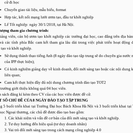
cử đi học
Chuyển giao tài liệu, mẫu biểu, format
Hợp tác, kết nối mạng lưới ươm tạo, đầu tư khởi nghiệp
Lế Tốt nghiệp: ngày 30/1/2018, tại Hà Nội.
tượng tham gia chương trình:
iảng viên, cán bộ ươm tạo khởi nghiệp các trường đại học, cao đẳng trên địa bà
và các tỉnh phía Bắc cam kết tham gia lâu dài trong việc phát triển hoạt động 
 tạo và khởi nghiệp.
Sử dụng thành thạo tiếng Anh (8 ngày đào tạo tập trung sẽ do chuyên gia nước 
của IPP thực hiện);
Có kinh nghiệm giảng dạy về kinh doanh, đổi mới sáng tạo hoặc các nội dung 
liên quan;
Cam kết thực hiện đầy đủ nội dung chương trình đào tạo TOT2
trường giới thiệu không quá 04 học viên.
 sách đăng kí kèm theo CV của các học viên được đề cử.
 SỐ CHỦ ĐỀ CỦA 8 NGÀY ĐÀO TẠO TẬP TRUNG
g 5 buổi triển khai tại Trường Đại học Bách Khoa Hà Nội và 3 buổi triển khai tại
học Ngoại thương, các chủ đề được đào tạo bao gồm:
1. Các khái niệm và vấn đề cơ bản của đổi mới sáng tạo và khởi nghiệp.
2. Tư duy hướng đến hiệu quả (tư duy doanh nhân)
3. Vai trò đổi mới sáng tạo trong cách mạng công nghiệp 4.0