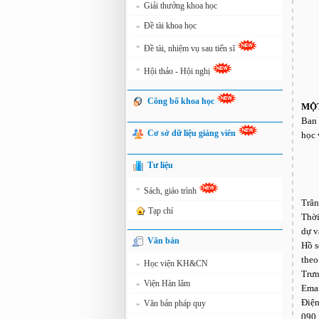
Giải thưởng khoa học
»
Đề tài khoa học
»
»
Đề tài, nhiệm vụ sau tiến sĩ
»
Hội thảo - Hội nghị
Công bố khoa học
MỘT
Ban 
Cơ sở dữ liệu giảng viên
học 
Tư liệu
»
Sách, giáo trình
Trân
Tạp chí
Thời
dự v
Văn bản
Hồ s
theo
Học viện KH&CN
»
Trưn
Viện Hàn lâm
»
Ema
Điện
Văn bản pháp quy
»
090