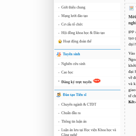
Giới thiệu chung
»
Mạng lưới đào tạo
»
Mời
ngh
Cơ cấu tổ chức
»
IPP
Hội đồng khoa học & Đào tạo
»
tạo 
Hoạt động đoàn thể
đại 
Vào
Tuyển sinh
Ngoạ
Nghiên cứu sinh
»
khởi
đại 
Cao học
»
về đ
»
Đăng ký trực tuyến
và k
giao
Đào tạo Tiến sĩ
tế c
Kết 
Chuyên ngành & CTĐT
»
Chuẩn đầu ra
»
Thông tin luận án
»
Luận án lưu tại Học viện Khoa học và
»
Công nghệ