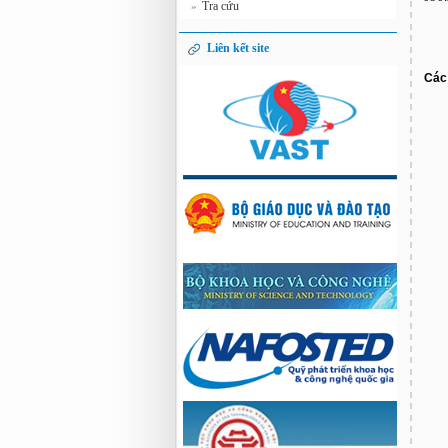
Tra cứu
»
Liên kết site
Các 