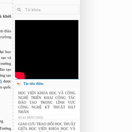
à khởi
nh Đào
 trường
Đại học
 tạo và
 trường
đào tạo
áng tạo
IS
được
Tin tiêu điểm
iên quốc
THÔNG BÁO: Xét duyệt học bổng do
HỌC VIỆN KHOA HỌC VÀ CÔNG
Tập đoàn Novatech tài trợ năm 2026
NGHỆ TRIỂN KHAI CÔNG TÁC
ĐÀO TẠO TRONG LĨNH VỰC
CÔNG NGHỆ KỸ THUẬT HẠT
NHÂN
03:41 08/07/2026
ng.
GIAO LƯU TRAO ĐỔI HỌC THUẬT
 Trường
GIỮA HỌC VIỆN KHOA HỌC VÀ