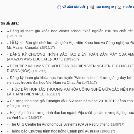
Về đầu bài viết
|
Tạo trang in
|
Ý kiến
tin đã đưa:
Đăng ký tham gia khóa học Winter school “Nhà nghiên cứu địa chất trẻ”
(12/02/19)
Lễ ký kết Bản ghi nhớ hợp tác giữa Học viện Khoa học và Công nghệ và Đ
Mc Master, Canada.
(20/12/17)
ĐĂNG KÝ CHƯƠNG TRÌNH ĐÀO TẠO ĐIỆN TOÁN ĐÁM MÂY CỦA AM
(AMAZON AWS EDUCATE)-ĐỢT 1
(18/12/17)
ĐÓN TIẾP VÀ LÀM VIỆC VỚI ĐOÀN ĐẠI DIỆN VIỆN NGHIÊN CỨU NGUY
DUBNA (NGA)
(17/12/17)
Đăng ký tham gia khóa học trực tuyến ’Winter school’ được giảng dạy bởi
viên các trường đại học Việt Nam và Châu Âu
(14/12/17)
THÚC ĐẨY HỢP TÁC THƯƠNG MẠI HÓA CÔNG NGHỆ GIỮA CÁC NỀN KI
LÀ THÀNH VIÊN APEC
(16/11/17)
Chương trình học giả Fulbright và US-Asean năm học 2018-2019 dành cho
viên
(11/10/17)
Hiện đại hóa chương trình đào tạo ngành Địa chất tại các trường đại học c
và Việt Nam
(28/09/17)
The UTS Centre for Autonomous Systems (CAS) Recruitment
(19/08/17)
Thông báo Chương trình học bổng Chính phủ Australia
(19/08/17)