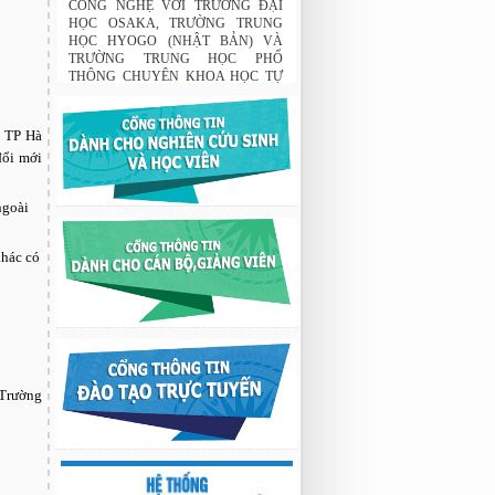
CÔNG NGHỆ VỚI TRƯỜNG ĐẠI
HỌC OSAKA, TRƯỜNG TRUNG
HỌC HYOGO (NHẬT BẢN) VÀ
TRƯỜNG TRUNG HỌC PHỔ
THÔNG CHUYÊN KHOA HỌC TỰ
NHIÊN
02:22 23/07/2026
n TP Hà
THÔNG BÁO: Về việc đăng ký tham
đổi mới
gia lớp bồi dưỡng nghiệp vụ sư phạm
cho giảng viên.
03:12 29/07/2026
ngoài
Nghiên cứu chế tạo hệ thống xác định
hướng vật thể độ chính xác cao dựa trên
khác có
từ kế và vật liệu biến hóa
9:33 sáng thứ hai, 03/08/2026
Nghiên cứu chế tạo hệ thống xác định
hướng vật thể độ chính xác cao dựa trên
từ kế và vật liệu biến hóa
9:33 sáng thứ hai, 03/08/2026
 Trường