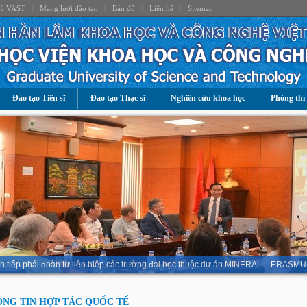
hủ VAST
|
Mạng lưới đào tạo
|
Bản đồ
|
Liên hệ
|
Sitemap
Đào tạo Tiến sĩ
Đào tạo Thạc sĩ
Nghiên cứu khoa học
Phòng thí
n tiếp phái đoàn từ liên hiệp các trường đại học thuộc dự án MINERAL – ERASMU
NG TIN HỢP TÁC QUỐC TẾ