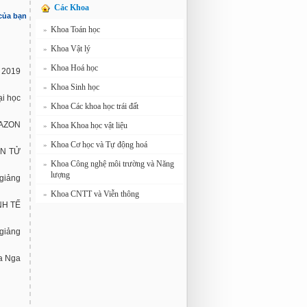
Các Khoa
 của bạn
Khoa Toán học
»
Khoa Vật lý
»
Khoa Hoá học
»
 2019
Khoa Sinh học
»
ại học
Khoa Các khoa học trái đất
»
AZON
Khoa Khoa học vật liệu
»
Khoa Cơ học và Tự động hoá
»
ÊN TỬ
Khoa Công nghệ môi trường và Năng
»
lượng
 giảng
Khoa CNTT và Viễn thông
»
NH TẾ
 giảng
ủa Nga