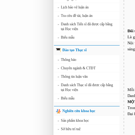
Lịch bảo vệ luận án
»
Tra cứu đề tài, luận án
»
Danh sách Tiến sĩ đã được cấp bằng
»
tại Học viện
Đối 
Là g
Biểu mẫu
»
Nội 
sáng
Đào tạo Thạc sĩ
Thông báo
»
Chuyên ngành & CTĐT
»
Thông tin luận văn
»
Danh sách Thạc sĩ đã được cấp bằng
»
Mỗi 
tại Học viện
Danh
Biểu mẫu
»
MỘT
Tron
Nghiên cứu khoa học
Đại 
Sản phẩm khoa học
»
Sở hữu trí tuệ
»