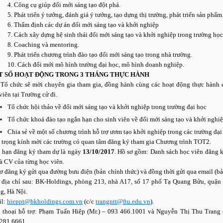
4. Công cụ giúp đổi mới sáng tạo đột phá.
5. Phát triển ý tưởng, đánh giá ý tưởng, tạo dựng thị trường, phát triển sản phẩm
6. Thẩm định các dự án đổi mới sáng tạo và khởi nghiệp
7. Cách xây dựng hệ sinh thái đổi mới sáng tạo và khởi nghiệp trong trường học
8. Coaching và mentoring.
9. Phát triển chương trình đào tạo đổi mới sáng tạo trong nhà trường.
10. Cách đổi mới mô hình trường đại học, mô hình doanh nghiệp.
 SỐ HOẠT ĐỘNG TRONG 3 THÁNG THỰC HÀNH
Tổ chức sẽ mời chuyên gia tham gia, đồng hành cùng các hoạt động thực hành 
viên tại Trường cử đi.
Tổ chức hội thảo về đổi mới sáng tạo và khởi nghiệp trong trường đại học
Tổ chức khoá đào tạo ngắn hạn cho sinh viên về đổi mới sáng tạo và khởi nghi
Chia sẻ về một số chương trình hỗ trợ ươm tạo khởi nghiệp trong các trường đại
 trọng kính mời các trường có quan tâm đăng ký tham gia Chương trình TOT2.
 hạn đăng ký tham dự là ngày
13/10/2017
. Hồ sơ gồm: Danh sách học viên đăng 
à CV của từng học viên.
ơ đăng ký gửi qua đường bưu điện (bản chính thức) và đồng thời gửi qua email (bả
 địa chỉ sau: BK-Holdings, phòng 213, nhà A17, số 17 phố Tạ Quang Bửu, quận
g, Hà Nội.
il:
hieppt@bkholdings.com.vn
(c/c
trangntt@ftu.edu.vn
).
 thoại hỗ trợ: Phạm Tuấn Hiệp (Mr.) – 093 466.1001 và Nguyễn Thị Thu Trang 
.281.6661