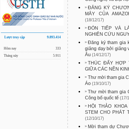
ĐĂNG KÝ CHƯƠN
MÂY CỦA AMAZO
(18/12/17)
ĐÓN TIẾP VÀ L
NGHIÊN CỨU NGUY
Lượt truy cập
9.893.414
Đăng ký tham gia k
giảng dạy bởi giảng 
Hôm nay
333
Âu
(14/12/17)
Tháng này
5.911
THÚC ĐẨY HỢP 
GIỮA CÁC NỀN KIN
Thư mời tham gia C
Áo
(19/10/17)
Thư mời tham gia 
Công bố quốc tế
(17/
HỘI THẢO KHOA
STEM CHO PHÁT 
(12/10/17)
Mời tham dự Chươn