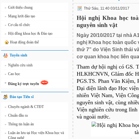
Giới thiệu chung
»
Thứ Sáu, 11:40 03/11/2017
Mạng lưới đào tạo
»
Hội nghị Khoa học toàn
nguyên sinh vật
Cơ cấu tổ chức
»
Hội đồng khoa học & Đào tạo
»
Ngày 20/10/2017 tại nhà A
nghị Khoa học toàn quốc về
Hoạt động đoàn thể
thứ 7” do Viện Sinh thái v
Tuyển sinh
cơ quan khoa học liên qua
Nghiên cứu sinh
»
Tham dự hội nghị có GS. T
HLKHCNVN, GIám đốc Học
Cao học
»
PGS.TS. Phan Văn Kiệm, 
»
Đăng ký trực tuyến
Đại diện lãnh đạo Học việ
nhiên Việt Nam, Viện Công 
Đào tạo Tiến sĩ
nguyên sinh vật, cùng nhiề
Chuyên ngành & CTĐT
»
Viện nghiên cứu trong lĩnh 
Chuẩn đầu ra
»
và ngoài nước.
Thông tin luận án
»
Luận án lưu tại Học viện Khoa học và
»
Công nghệ