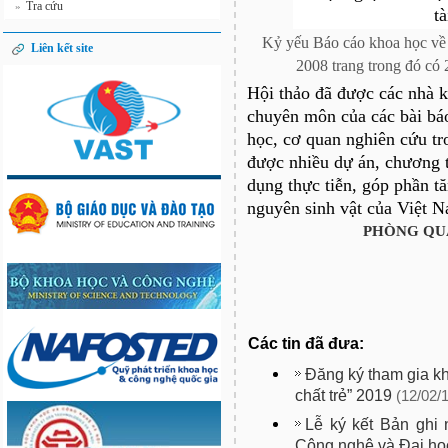
Tra cứu
»
Kỷ yếu Báo cáo khoa học về si
Liên kết site
2008 trang trong đó có 
Hội thảo đã được các nhà k
chuyên môn của các bài bá
học, cơ quan nghiên cứu t
được nhiều dự án, chương 
dụng thực tiễn, góp phần t
nguyên sinh vật của Việt N
PHÒNG QUẢ
Các tin đã đưa:
Đăng ký tham gia k
chất trẻ” 2019
(12/02/
Lễ ký kết Bản ghi
Công nghệ và Đại họ