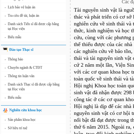
Các đạ
Lịch bảo vệ luận án
»
Tài nguyên sinh vật là ngu
Tra cứu đề tài, luận án
»
thác và phát triển có cơ sở
nghiên cứu về sinh thái và t
Danh sách Tiến sĩ đã được cấp bằng
»
tại Học viện
thức, kinh nghiệm và học t
cứu, cùng với các phương p
Biểu mẫu
»
thể thiếu được của các nh
Đào tạo Thạc sĩ
các nghiên cứu về bảo tồn, 
thái và tài nguyên sinh vật
Thông báo
»
cứ 2 năm một lần, Viện Sin
Chuyên ngành & CTĐT
»
với các cơ quan khoa học t
Thông tin luận văn
»
toàn quốc về sinh thái và tà
Danh sách Thạc sĩ đã được cấp bằng
»
Hội nghị Khoa học toàn quố
tại Học viện
sinh vật đã nhận được 298 
Biểu mẫu
»
công tác ở các cơ quan kho
Hội nghị là dịp để các nhà 
Nghiên cứu khoa học
nguyên sinh vật có cơ hội t
nổi bật đã đạt được trong t
Sản phẩm khoa học
»
thứ 6 năm 2015. Ngoài ra, 
Sở hữu trí tuệ
»
luận, trao đổi kinh nghiệm