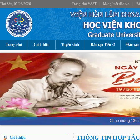
Thứ Sáu, 07/08/2026
Trang chủ VAST
|
Mạng lưới đào tạo
|
Bả
Trang chủ
Giới thiệu
Tuyển sinh
Đào tạo Tiến sĩ
Đào tạo 
Chào mừng 136 nă
THÔNG TIN HỢP TÁC
Giới thiệu