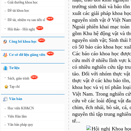
Giải thưởng khoa học
»
trường sinh thái và bảo tồn
Đề tài khoa học
»
xuất các giải pháp khoa họ
»
nguyên sinh vật ở Việt Na
Đề tài, nhiệm vụ sau tiến sĩ
Ngoài phiên khai mạc toàn 
»
Hội thảo - Hội nghị
gồm Khu hệ động vật và thự
nguyên sinh vật; Sinh thái
Công bố khoa học
có 50 báo cáo khoa học xuất
Các báo cáo khoa học được 
Cơ sở dữ liệu giảng viên
cứu mới ở nhiều lĩnh vực k
có nhiều nghiên cứu tập tr
Tư liệu
tảo. Đối với nhóm thực vật
»
Sách, giáo trình
thực vật ở các khu bảo tồn,
khoa học và vị trí phân loạ
Tạp chí
Việt Nam. Trong nghiên cứu
Văn bản
cứu về các loài động vật đ
chim, ếch nhái, bò sát, cá,
Học viện KH&CN
»
nguyên thì tập trung nghiên
Viện Hàn lâm
»
tế...
Văn bản pháp quy
»