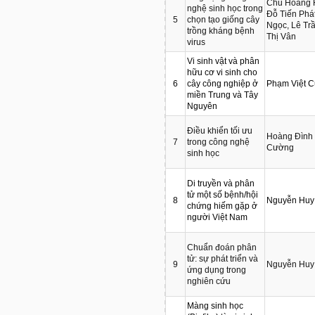
Chu Hoàng H
nghệ sinh học trong
Đỗ Tiến Phá
5
chọn tạo giống cây
Ngọc, Lê Tr
trồng kháng bệnh
Thị Vân
virus
Vi sinh vật và phân
hữu cơ vi sinh cho
6
cây công nghiệp ở
Phạm Việt 
miền Trung và Tây
Nguyên
Điều khiển tối ưu
Hoàng Đình 
7
trong công nghệ
Cường
sinh học
Di truyền và phân
tử một số bệnh/hội
8
Nguyễn Huy
chứng hiếm gặp ở
người Việt Nam
Chuẩn đoán phân
tử: sự phát triển và
9
Nguyễn Huy
ứng dụng trong
nghiên cứu
Màng sinh học