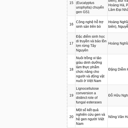
biên), Bùi 
15
(Eucalyptus
Hoàng Hà, P
urophylla) chuyển
Lâm Đại Nh
gen GS1
Công nghệ hỗ trợ
Hoàng Nghĩ
16
sinh sản trên bò
biên), Nguy
Đặc điểm sinh học
di truyền và bảo tồn
17
Hoàng Nghĩ
lợn rừng Tây
Nguyên
Nuôi trồng vi tảo
giàu dinh dưỡng
làm thực phẩm
18
Đặng Diễm 
chức năng cho
người và động vật
nuôi ở Việt Nam
Lignocellulose
conversion a
19
Đỗ Hữu Ngh
distinct role of
fungal esterases
Một số kết quả
nghiên cứu gen và
20
Nông Văn H
hệ gen người Việt
Nam