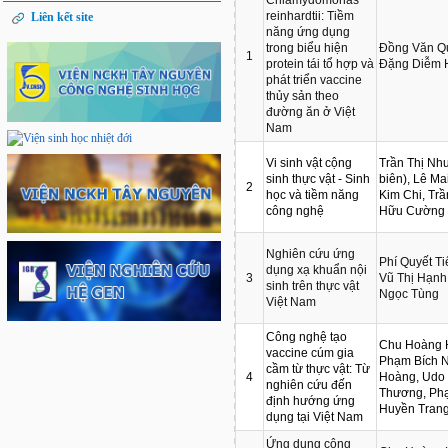
reinhardtii: Tiềm
Liên kết site
năng ứng dụng
trong biểu hiện
Đồng Văn Qu
1
protein tái tổ hợp và
Đặng Diễm 
phát triển vaccine
thủy sản theo
đường ăn ở Việt
Nam
Vi sinh vật cộng
Trần Thị Nh
sinh thực vật - Sinh
biên), Lê M
2
học và tiềm năng
Kim Chi, Tr
công nghệ
Hữu Cường
Nghiên cứu ứng
Phí Quyết Ti
dụng xạ khuẩn nội
3
Vũ Thị Hạnh
sinh trên thực vật
Ngọc Tùng
Việt Nam
Công nghệ tạo
Chu Hoàng H
vaccine cúm gia
Phạm Bích 
cầm từ thực vật: Từ
4
Hoàng, Udo 
nghiên cứu đến
Thương, Phạ
định hướng ứng
Huyền Tran
dụng tại Việt Nam
Ứng dụng công