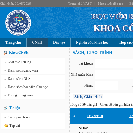
Chủ Nhật, 09/08/2026
Trang chủ VAST
|
Mạng lưới đào tạo
|
Bả
HỌC VIỆN 
KHOA C
Trang chủ
CNSH
Đào tạo
Nghiên cứu khoa học
Hợp tác 
Khoa CNSH
SÁCH, GIÁO TRÌNH
Giới thiệu chung
»
Từ khóa:
Danh sách giảng viên
»
Nhà xuất bản:
Danh sách NCS
»
Năm:
Danh sách học viên Cao học
»
Phòng thí nghiệm
»
Sách, Giáo trình
Tổng số
50
bản ghi - Chọn số bản ghi hiển th
Tư liệu
#
TÊN SÁCH
TÁ
Sách, giáo trình
»
Tạp chí
Vi tảo
Chlamydomonas