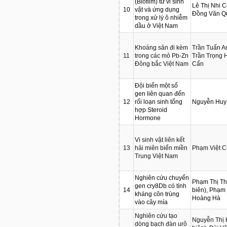
(Biofilm) từ vi sinh
Lê Thị Nhi C
10
vật và ứng dụng
Đồng Văn Q
trong xử lý ô nhiễm
dầu ở Việt Nam
Khoáng sản đi kèm
Trần Tuấn A
11
trong các mỏ Pb-Zn
Trần Trọng 
Đông bắc Việt Nam
Cẩn
Đội biến một số
gen liên quan đến
12
rối loạn sinh tổng
Nguyễn Huy
hợp Steroid
Hormone
Vi sinh vật liên kết
13
hải miên biển miền
Phạm Việt 
Trung Việt Nam
Nghiên cứu chuyển
Phạm Thị Th
gen cry8Db có tính
14
biên), Phạm
kháng côn trùng
Hoàng Hà
vào cây mía
Nghiên cứu tạo
Nguyễn Thị
dòng bạch đàn urô