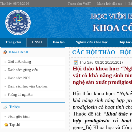
Thứ Bảy, 08/08/2026
Trang chủ VAST
|
Mạng lưới đào tạo
|
Bả
HỌC VIỆN 
KHOA C
Trang chủ
CNSH
Đào tạo
Nghiên cứu khoa học
Hợp tác 
CÁC HỘI THẢO - HỘI
Khoa CNSH
Giới thiệu chung
»
Thứ Sáu, 09:20 20/10/2017
Hội thảo khoa học: “Ng
Danh sách giảng viên
»
vật có khả năng sinh tổ
Danh sách NCS
»
nghệ sản xuất prodigios
Danh sách học viên Cao học
»
Hội thảo khoa học: “
Nghiê
Phòng thí nghiệm
»
khả năng sinh tổng hợp pr
prodigiosin có hoạt tính c
Tư liệu
Thuộc đề tài: “
Khai thác v
Sách, giáo trình
»
hợp prodigiosin có hoạ
Tạp chí
gene_Bộ Khoa học và Côn