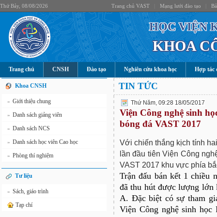
Thứ Bảy, 08/08/2026
Trang chủ VAST
|
Mạng lưới đào tạo
|
Bả
HỌC VIỆN 
KHOA C
Trang chủ
CNSH
Đào tạo
Nghiên cứu khoa học
Hợp tác 
TIN TỨC
Khoa CNSH
Giới thiệu chung
»
Thứ Năm, 09:28 18/05/2017
Viện Công nghệ sinh học
Danh sách giảng viên
»
bóng đá VAST 2017
Danh sách NCS
»
Với chiến thắng kịch tính h
Danh sách học viên Cao học
»
lần đầu tiên Viện Công nghệ
Phòng thí nghiệm
»
VAST 2017 khu vực phía bắ
Trận đấu bán kết 1 chiều 
Tư liệu
đã thu hút được lượng lớn 
Sách, giáo trình
»
A. Đặc biệt có sự tham gi
Tạp chí
Viện Công nghệ sinh học 