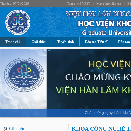
Thứ Sáu, 07/08/2026
Trang chủ VAST
|
Mạng lưới đào tạo
|
Bả
Trang chủ
Giới thiệu
Tuyển sinh
Đào tạo Tiến sĩ
Đào tạo 
Chào mừng ngày thành lập V
KHOA CÔNG NGHỆ T
Giới thiệu