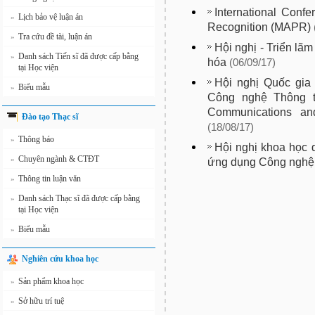
International Conf
Lịch bảo vệ luận án
»
Recognition (MAPR)
Tra cứu đề tài, luận án
»
Hội nghị - Triển lãm
Danh sách Tiến sĩ đã được cấp bằng
»
hóa
(06/09/17)
tại Học viện
Hội nghị Quốc gia
Biểu mẫu
»
Công nghệ Thông ti
Communications an
Đào tạo Thạc sĩ
(18/08/17)
Thông báo
»
Hội nghị khoa học 
Chuyên ngành & CTĐT
»
ứng dụng Công nghệ t
Thông tin luận văn
»
Danh sách Thạc sĩ đã được cấp bằng
»
tại Học viện
Biểu mẫu
»
Nghiên cứu khoa học
Sản phẩm khoa học
»
Sở hữu trí tuệ
»