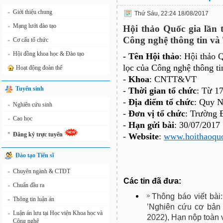
Giới thiệu chung
»
Thứ Sáu, 22:24 18/08/2017
Mạng lưới đào tạo
»
Hội thảo Quốc gia lần 
Công nghệ thông tin và
Cơ cấu tổ chức
»
Hội đồng khoa học & Đào tạo
»
- Tên Hội thảo
: Hội thảo 
lọc của Công nghệ thông ti
Hoạt động đoàn thể
-
Khoa
: CNTT&VT
Tuyển sinh
-
Thời gian tổ chức
: Từ 1
-
Địa điểm tổ chức
: Quy 
Nghiên cứu sinh
»
-
Đơn vị tổ chức
: Trường 
Cao học
»
-
Hạn gửi bài
: 30/07/2017
»
Đăng ký trực tuyến
-
Website
:
www.hoithaoquo
Đào tạo Tiến sĩ
Chuyên ngành & CTĐT
»
Các tin đã đưa:
Chuẩn đầu ra
»
Thông báo viết bài
Thông tin luận án
»
’Nghiên cứu cơ bản 
Luận án lưu tại Học viện Khoa học và
»
2022), Hạn nộp toàn 
Công nghệ