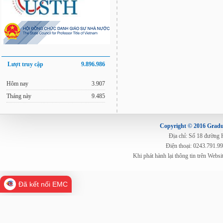
Lượt truy cập
9.896.986
Hôm nay
3.907
Tháng này
9.485
Copyright © 2016 Gradua
Địa chỉ: Số 18 đường
Điện thoại: 0243.791.9
Khi phát hành lại thông tin trên Web
Đã kết nối EMC