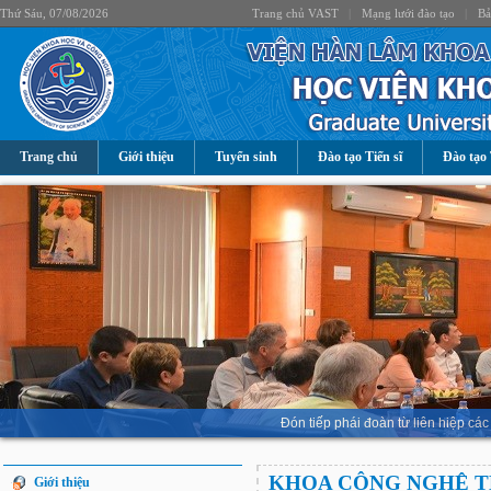
Thứ Sáu, 07/08/2026
Trang chủ VAST
|
Mạng lưới đào tạo
|
Bả
Trang chủ
Giới thiệu
Tuyển sinh
Đào tạo Tiến sĩ
Đào tạo 
Đón tiếp phái đoàn từ liên hiệp 
KHOA CÔNG NGHỆ T
Giới thiệu