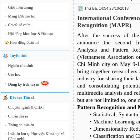
Giới thiệu chung
»
Thứ Ba, 14:54 23/10/2018
Mạng lưới đào tạo
»
International Conferenc
Recognition (MAPR)
Cơ cấu tổ chức
»
Hội đồng khoa học & Đào tạo
»
After the success of th
announce the second In
Hoạt động đoàn thể
Analysis and Pattern R
Tuyển sinh
(Vietnamese Association o
Chi Minh city on May 9-10
Nghiên cứu sinh
»
bring together researchers
Cao học
»
industry for sharing their l
»
Đăng ký trực tuyến
and consolidating potenti
multimedia analysis and re
Đào tạo Tiến sĩ
but are not limited to, one 
Pattern Recognition and
Chuyên ngành & CTĐT
»
• Statistical, Syntact
Chuẩn đầu ra
»
• Machine Learning a
Thông tin luận án
»
• Dimensionality Red
Luận án lưu tại Học viện Khoa học và
»
• Classification and C
Công nghệ