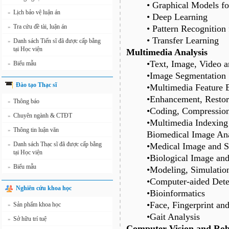
• Graphical Models fo
Lịch bảo vệ luận án
»
• Deep Learning
Tra cứu đề tài, luận án
»
• Pattern Recognition
• Transfer Learning
Danh sách Tiến sĩ đã được cấp bằng
»
tại Học viện
Multimedia Analysis
•Text, Image, Video 
Biểu mẫu
»
•Image Segmentation
Đào tạo Thạc sĩ
•Multimedia Feature E
•Enhancement, Restora
Thông báo
»
•Coding, Compression
Chuyên ngành & CTĐT
»
•Multimedia Indexing
Thông tin luận văn
»
Biomedical Image Ana
Danh sách Thạc sĩ đã được cấp bằng
»
•Medical Image and S
tại Học viện
•Biological Image and
Biểu mẫu
»
•Modeling, Simulation
•Computer-aided Dete
Nghiên cứu khoa học
•Bioinformatics
•Face, Fingerprint and
Sản phẩm khoa học
»
•Gait Analysis
Sở hữu trí tuệ
»
Computer Vision and Rob