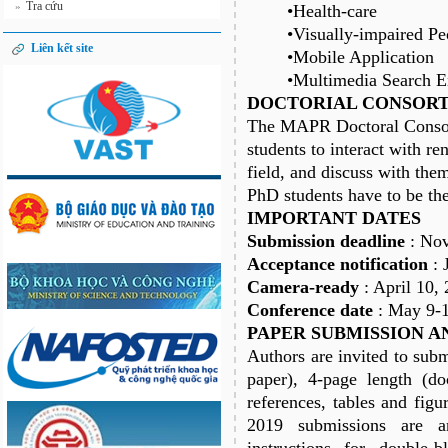
Tra cứu
»
•Health-care
•Visually-impaired Pe
Liên kết site
•Mobile Application
•Multimedia Search E
DOCTORIAL CONSOR
The MAPR Doctoral Consort
students to interact with r
field, and discuss with the
PhD students have to be the 
IMPORTANT DATES
Submission deadline
: No
Acceptance notification
: 
Camera-ready
: April 10,
Conference date
: May 9-1
PAPER SUBMISSION A
Authors are invited to subm
paper), 4-page length (do
references, tables and fi
2019 submissions are 