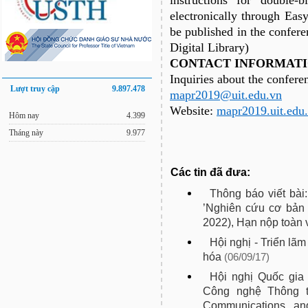
instructions for double-
electronically through Eas
be published in the confe
Digital Library)
CONTACT INFORMAT
Inquiries about the confere
Lượt truy cập
9.897.478
mapr2019@uit.edu.vn
Website:
mapr2019.uit.edu.
Hôm nay
4.399
Tháng này
9.977
Các tin đã đưa:
Thông báo viết bài
’Nghiên cứu cơ bản 
2022), Hạn nộp toàn 
Hội nghị - Triển lãm
hóa
(06/09/17)
Hội nghị Quốc gia
Công nghệ Thông ti
Communications an