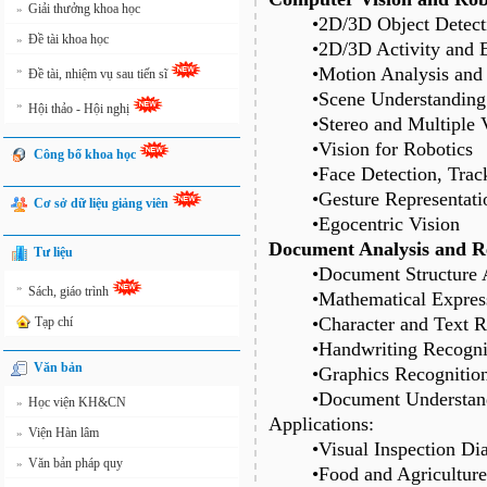
Giải thưởng khoa học
»
•2D/3D Object Detect
Đề tài khoa học
»
•2D/3D Activity and 
»
•Motion Analysis and
Đề tài, nhiệm vụ sau tiến sĩ
•Scene Understanding
»
Hội thảo - Hội nghị
•Stereo and Multiple
•Vision for Robotics
Công bố khoa học
•Face Detection, Trac
•Gesture Representati
Cơ sở dữ liệu giảng viên
•Egocentric Vision
Document Analysis and R
Tư liệu
•Document Structure 
»
Sách, giáo trình
•Mathematical Expres
•Character and Text R
Tạp chí
•Handwriting Recogni
Văn bản
•Graphics Recognitio
•Document Understan
Học viện KH&CN
»
Applications:
Viện Hàn lâm
»
•Visual Inspection Di
Văn bản pháp quy
»
•Food and Agricultur