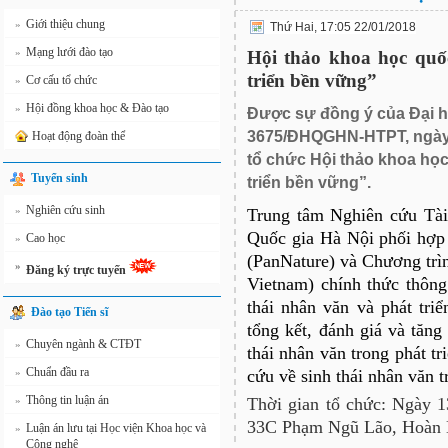
Giới thiệu chung
»
Thứ Hai, 17:05 22/01/2018
Mạng lưới đào tạo
»
Hội thảo khoa học quốc 
triển bền vững”
Cơ cấu tổ chức
»
Hội đồng khoa học & Đào tạo
»
Được sự đồng ý của Đại h
3675/ĐHQGHN-HTPT, ngày 1
Hoạt động đoàn thể
tổ chức Hội thảo khoa học
Tuyển sinh
triển bền vững”.
Nghiên cứu sinh
»
Trung tâm Nghiên cứu Tà
Quốc gia Hà Nội phối hợp 
Cao học
»
(PanNature) và Chương trì
»
Đăng ký trực tuyến
Vietnam) chính thức thông
thái nhân văn và phát tr
Đào tạo Tiến sĩ
tổng kết, đánh giá và tăn
Chuyên ngành & CTĐT
»
thái nhân văn trong phát t
Chuẩn đầu ra
»
cứu về sinh thái nhân văn tr
Thông tin luận án
»
Thời gian tổ chức: Ngày 
33C Phạm Ngũ Lão, Hoàn 
Luận án lưu tại Học viện Khoa học và
»
Công nghệ