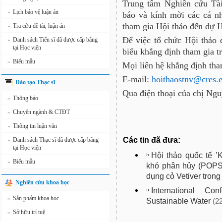
Trung tâm Nghiên cứu Tài
Lịch bảo vệ luận án
»
báo và kính mời các cá n
tham gia Hội thảo đến dự Hộ
Tra cứu đề tài, luận án
»
Để việc tổ chức Hội thảo 
Danh sách Tiến sĩ đã được cấp bằng
»
tại Học viện
biểu khẳng định tham gia t
Biểu mẫu
»
Mọi liên hệ khẳng định tha
E-mail:
hoithaostnv@cres.
Đào tạo Thạc sĩ
Qua điện thoại của chị Ng
Thông báo
»
Chuyên ngành & CTĐT
»
Thông tin luận văn
»
Các tin đã đưa:
Danh sách Thạc sĩ đã được cấp bằng
»
tại Học viện
Hội thảo quốc tế ’
Biểu mẫu
»
khó phân hủy (POPS
dụng cỏ Vetiver trong
Nghiên cứu khoa học
International Co
Sản phẩm khoa học
»
Sustainable Water
(2
Sở hữu trí tuệ
»