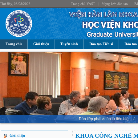
Thứ Bảy, 08/08/2026
Trang chủ VAST
|
Mạng lưới đào tạo
|
Bả
Trang chủ
Giới thiệu
Tuyển sinh
Đào tạo Tiến sĩ
Đào tạo 
Đón tiếp phái đoàn từ liên hiệp 
KHOA CÔNG NGHỆ 
Giới thiệu