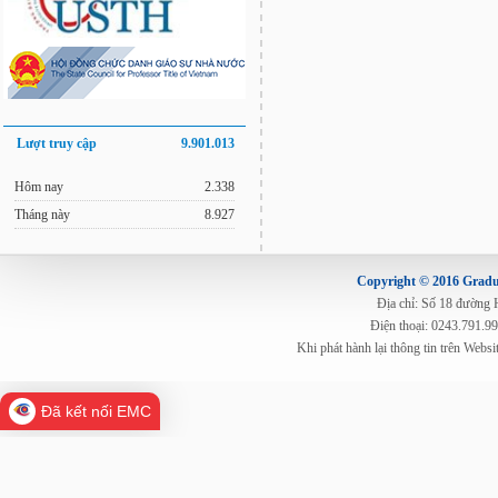
Lượt truy cập
9.901.013
Hôm nay
2.338
Tháng này
8.927
Copyright © 2016 Gradua
Địa chỉ: Số 18 đường
Điện thoại: 0243.791.9
Khi phát hành lại thông tin trên Web
Đã kết nối EMC