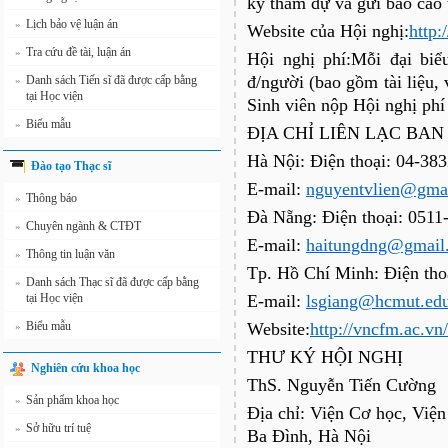
ký tham dự và gửi báo cáo 
Lịch bảo vệ luận án
»
Website của Hội nghị:
http:
Tra cứu đề tài, luận án
»
Hội nghị phí:Mỗi đại bi
đ/người (bao gồm tài liệu,
Danh sách Tiến sĩ đã được cấp bằng
»
tại Học viện
Sinh viên nộp Hội nghị phí
Biểu mẫu
»
ĐỊA CHỈ LIÊN LẠC BA
Hà Nội: Điện thoại: 04-38
Đào tạo Thạc sĩ
E-mail:
nguyentvlien@gma
Thông báo
»
Đà Nẵng: Điện thoại: 051
Chuyên ngành & CTĐT
»
E-mail:
haitungdng@gmail
Thông tin luận văn
»
Tp. Hồ Chí Minh: Điện th
Danh sách Thạc sĩ đã được cấp bằng
»
tại Học viện
E-mail:
lsgiang@hcmut.ed
Biểu mẫu
Website:
http://vncfm.ac.vn/
»
THƯ KÝ HỘI NGHỊ
Nghiên cứu khoa học
ThS. Nguyễn Tiến Cường
Sản phẩm khoa học
»
Địa chỉ: Viện Cơ học, Vi
Sở hữu trí tuệ
»
Ba Đình, Hà Nội