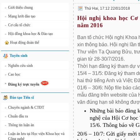
Giới thiệu chung
»
Thứ Hai, 17:12 22/01/2018
Mạng lưới đào tạo
»
Hội nghị khoa học Cơ 
năm 2016
Cơ cấu tổ chức
»
Hội đồng khoa học & Đào tạo
»
Ban tổ chức Hội nghị Khoa 
Hoạt động đoàn thể
xin thông báo. Hội nghị lần 
Thư viện Tạ Quang Bửu, trư
Tuyển sinh
gian từ 28-30/7/2016.
Thời hạn đăng ký tham dự v
Nghiên cứu sinh
»
15/4 – 31/5: Đăng ký tham dự
Cao học
»
hai thứ tiếng Anh và Việt; Đ
»
Đăng ký trực tuyến
01/6 – 30/6: Nộp file báo c
mẫu đăng trên website của 
Đào tạo Tiến sĩ
văn đúng hạn sẽ không được
Chuyên ngành & CTĐT
»
Những bài báo đăng k
Chuẩn đầu ra
»
nghệ của Hội Cơ học 
15/6. Thông báo về G
Thông tin luận án
»
20/6 – 10/7: Gửi giấy mời 
Luận án lưu tại Học viện Khoa học và
»
Công nghệ