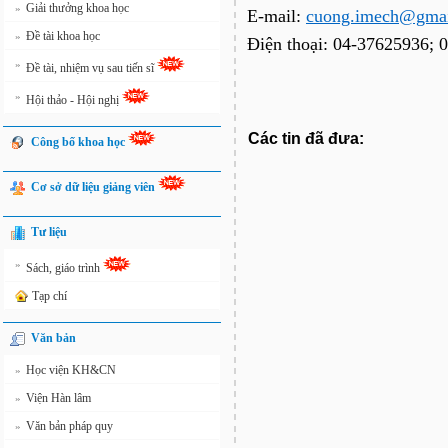
Giải thưởng khoa học
»
E-mail:
cuong.imech@gma
Đề tài khoa học
»
Điện thoại: 04-37625936;
»
Đề tài, nhiệm vụ sau tiến sĩ
»
Hội thảo - Hội nghị
Các tin đã đưa:
Công bố khoa học
Cơ sở dữ liệu giảng viên
Tư liệu
»
Sách, giáo trình
Tạp chí
Văn bản
Học viện KH&CN
»
Viện Hàn lâm
»
Văn bản pháp quy
»