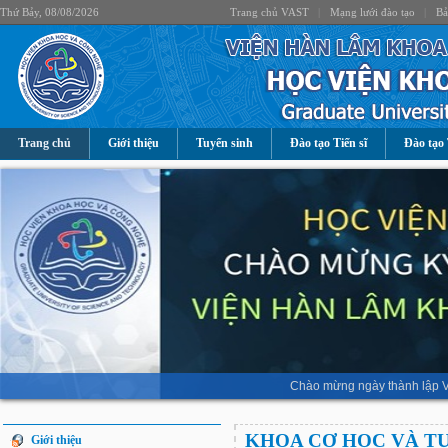
Thứ Bảy, 08/08/2026
Trang chủ VAST
|
Mạng lưới đào tạo
|
Bả
Trang chủ
Giới thiệu
Tuyển sinh
Đào tạo Tiến sĩ
Đào tạo 
Chào mừng ngày thành lập V
KHOA CƠ HỌC VÀ T
Giới thiệu