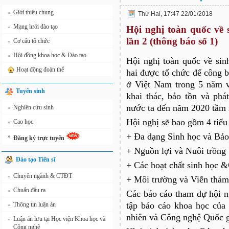
Giới thiệu chung
»
Thứ Hai, 17:47 22/01/2018
Mạng lưới đào tạo
»
Hội nghị toàn quốc về 
lần 2 (thông báo số 1)
Cơ cấu tổ chức
»
Hội đồng khoa học & Đào tạo
»
Hội nghị toàn quốc về sin
Hoạt động đoàn thể
hai được tổ chức để công b
ở Việt Nam trong 5 năm 
Tuyển sinh
khai thác, bảo tồn và phá
nước ta đến năm 2020 tầm 
Nghiên cứu sinh
»
Hội nghị sẽ bao gồm 4 tiểu
Cao học
»
+ Đa dạng Sinh học và Bảo
»
Đăng ký trực tuyến
+ Nguồn lợi và Nuôi trồng 
Đào tạo Tiến sĩ
+ Các hoạt chất sinh học 
Chuyên ngành & CTĐT
»
+ Môi trường và Viễn thám
Chuẩn đầu ra
»
Các báo cáo tham dự hội n
tập báo cáo khoa học của
Thông tin luận án
»
nhiên và Công nghệ Quốc g
Luận án lưu tại Học viện Khoa học và
»
Công nghệ