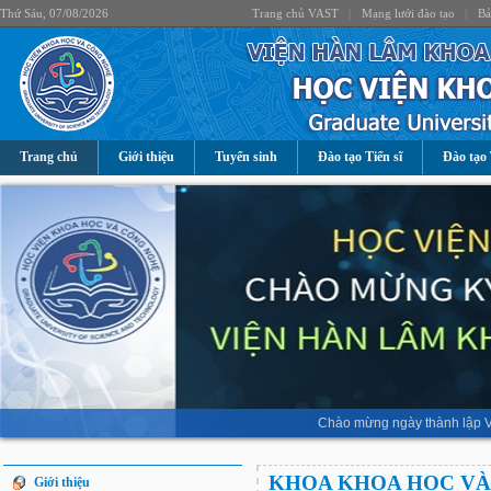
Thứ Sáu, 07/08/2026
Trang chủ VAST
|
Mạng lưới đào tạo
|
Bả
Trang chủ
Giới thiệu
Tuyển sinh
Đào tạo Tiến sĩ
Đào tạo 
Chào mừng ngày thành lập V
KHOA KHOA HỌC VÀ
Giới thiệu