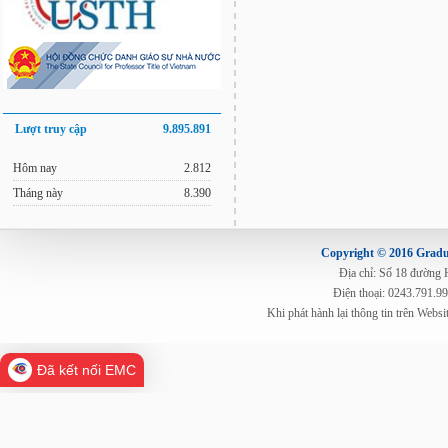
Lượt truy cập
9.895.891
Hôm nay
2.812
Tháng này
8.390
Copyright © 2016 Gradua
Địa chỉ: Số 18 đường
Điện thoại: 0243.791.9
Khi phát hành lại thông tin trên Web
Đã kết nối EMC