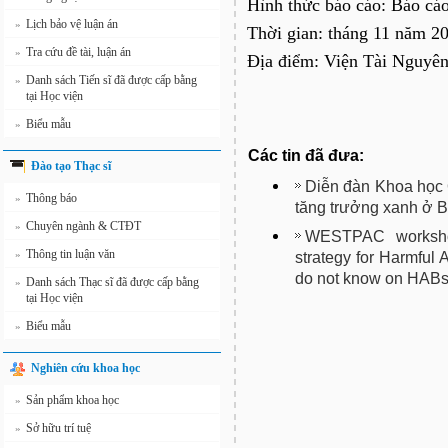
Hình thức báo cáo: Báo cáo
Lịch bảo vệ luận án
»
Thời gian: tháng 11 năm 2
Tra cứu đề tài, luận án
»
Địa điểm: Viện Tài Nguyê
Danh sách Tiến sĩ đã được cấp bằng
»
tại Học viện
Biểu mẫu
»
Các tin đã đưa:
Đào tạo Thạc sĩ
Diễn đàn Khoa học 
Thông báo
»
tăng trưởng xanh ở 
Chuyên ngành & CTĐT
»
WESTPAC worksho
Thông tin luận văn
»
strategy for Harmful
do not know on HABs
Danh sách Thạc sĩ đã được cấp bằng
»
tại Học viện
Biểu mẫu
»
Nghiên cứu khoa học
Sản phẩm khoa học
»
Sở hữu trí tuệ
»