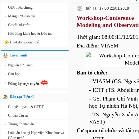
Giới thiệu chung
»
Thứ Hai, 17:00 22/01/2018
Mạng lưới đào tạo
»
Workshop-Conferenc
Modeling and Observati
Cơ cấu tổ chức
»
Hội đồng khoa học & Đào tạo
»
Thời gian: 08:00:11/12/20
Hoạt động đoàn thể
Địa điểm: VIASM
Tuyển sinh
Nghiên cứu sinh
»
Ban tổ chức:
Cao học
»
- VIASM (GS. Nguyễ
»
Đăng ký trực tuyến
- ICTP (TS. Abdelkri
Đào tạo Tiến sĩ
- GS. Phạm Chí Vĩnh 
học Tự nhiên Hà Nội
Chuyên ngành & CTĐT
»
- TS. Nguyễn Xuân An
Chuẩn đầu ra
»
VAST)
Thông tin luận án
»
Cơ quan tổ chức và tài tr
Luận án lưu tại Học viện Khoa học và
»
Công nghệ