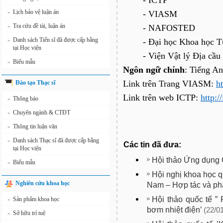
- ICTP
Lịch bảo vệ luận án
»
- VIASM
Tra cứu đề tài, luận án
»
- NAFOSTED
Danh sách Tiến sĩ đã được cấp bằng
»
- Đại học Khoa học 
tại Học viện
- Viện Vật lý Địa cầ
Biểu mẫu
»
Ngôn ngữ chính
: Tiếng A
Link trên Trang VIASM:
h
Đào tạo Thạc sĩ
Link trên web ICTP:
http:/
Thông báo
»
Chuyên ngành & CTĐT
»
Thông tin luận văn
»
Danh sách Thạc sĩ đã được cấp bằng
»
Các tin đã đưa:
tại Học viện
Hội thảo Ứng dụng 
Biểu mẫu
»
Hội nghị khoa học qu
Nghiên cứu khoa học
Nam – Hợp tác và phát
Hội thảo quốc tế ”
Sản phẩm khoa học
»
bơm nhiệt điện’
(22/0
Sở hữu trí tuệ
»