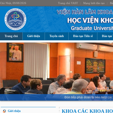
Chủ Nhật, 09/08/2026
Trang chủ VAST
|
Mạng lưới đào tạo
|
Bả
Trang chủ
Giới thiệu
Tuyển sinh
Đào tạo Tiến sĩ
Đào tạo 
Đón tiếp phái đoàn từ liên hiệp 
KHOA CÁC KHOA HỌ
Giới thiệu