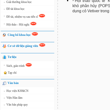
Hội thảo quốc tế ’
Giải thưởng khoa học
»
khó phân hủy (POPS
Đề tài khoa học
»
dụng cỏ Vetiver trong
»
Đề tài, nhiệm vụ sau tiến sĩ
»
Hội thảo - Hội nghị
Công bố khoa học
Cơ sở dữ liệu giảng viên
Tư liệu
»
Sách, giáo trình
Tạp chí
Văn bản
Học viện KH&CN
»
Viện Hàn lâm
»
Văn bản pháp quy
»