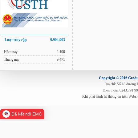
Lượt truy cập
9.904.903
Hôm nay
2.190
Tháng này
9.471
Copyright © 2016 Gradua
Địa chỉ: Số 18 đường
Điện thoại: 0243.791.9
Khi phát hành lại thông tin trên Web
Đã kết nối EMC