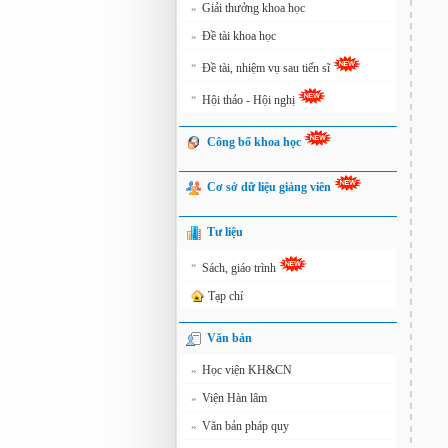
Giải thưởng khoa học
»
Đề tài khoa học
»
»
Đề tài, nhiệm vụ sau tiến sĩ
»
Hội thảo - Hội nghị
Công bố khoa học
Cơ sở dữ liệu giảng viên
Tư liệu
»
Sách, giáo trình
Tạp chí
Văn bản
Học viện KH&CN
»
Viện Hàn lâm
»
Văn bản pháp quy
»