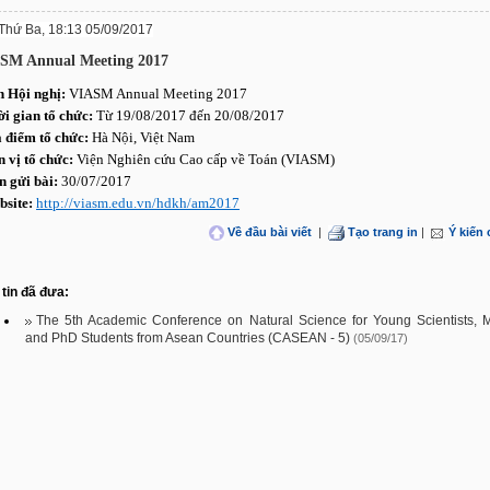
Thứ Ba, 18:13 05/09/2017
SM Annual Meeting 2017
 Hội nghị:
VIASM Annual Meeting 2017
ời gian tổ chức:
Từ 19/08/2017 đến 20/08/2017
a điểm tổ chức:
Hà Nội, Việt Nam
n vị tổ chức:
Viện Nghiên cứu Cao cấp về Toán (VIASM)
n gửi bài:
30/07/2017
bsite:
http://viasm.edu.vn/hdkh/am2017
Về đầu bài viết
|
Tạo trang in
|
Ý kiến
tin đã đưa:
The 5th Academic Conference on Natural Science for Young Scientists, 
and PhD Students from Asean Countries (CASEAN - 5)
(05/09/17)