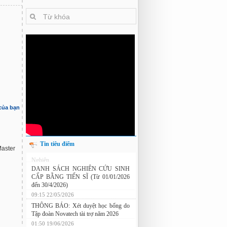
 của bạn
Tin tiêu điểm
Master
Nghiên cứu chế tạo hệ thống xác định
hướng vật thể độ chính xác cao dựa trên
từ kế và vật liệu biến hóa
DANH SÁCH NGHIÊN CỨU SINH
CẤP BẰNG TIẾN SĨ (Từ 01/01/2026
đến 30/4/2026)
09:15 22/05/2026
THÔNG BÁO: Xét duyệt học bổng do