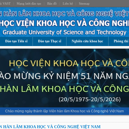
hủ VAST
|
Mạng lưới đào tạo
|
Bản đồ
|
Liên hệ
|
Sitemap
Đào tạo Tiến sĩ
Đào tạo Thạc sĩ
Nghiên cứu khoa học
Phòng thí
Chào mừng ngày thành lập Viện hàn lâm Khoa học và Công nghệ Việt Nam
N HÀN LÂM KHOA HỌC VÀ CÔNG NGHỆ VIỆT NAM