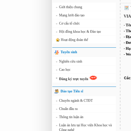
Giới thiệu chung
»
Mạng lưới đào tạo
»
VIA
Cơ cấu tổ chức
»
-
Tên
- Th
Hội đồng khoa học & Đào tạo
»
- Đị
Hoạt động đoàn thể
- Đơ
- Hạ
Tuyển sinh
- We
Nghiên cứu sinh
»
Cao học
»
»
Các 
Đăng ký trực tuyến
Đào tạo Tiến sĩ
Chuyên ngành & CTĐT
»
Chuẩn đầu ra
»
Thông tin luận án
»
Luận án lưu tại Học viện Khoa học và
»
Công nghệ