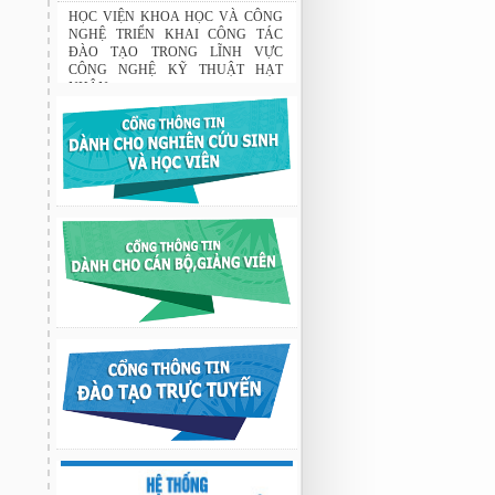
Tập đoàn Novatech tài trợ năm 2026
01:50 19/06/2026
HỌC VIỆN KHOA HỌC VÀ CÔNG
NGHỆ TRIỂN KHAI CÔNG TÁC
ĐÀO TẠO TRONG LĨNH VỰC
CÔNG NGHỆ KỸ THUẬT HẠT
NHÂN
03:41 08/07/2026
GIAO LƯU TRAO ĐỔI HỌC THUẬT
GIỮA HỌC VIỆN KHOA HỌC VÀ
CÔNG NGHỆ VỚI TRƯỜNG ĐẠI
HỌC OSAKA, TRƯỜNG TRUNG
HỌC HYOGO (NHẬT BẢN) VÀ
TRƯỜNG TRUNG HỌC PHỔ
THÔNG CHUYÊN KHOA HỌC TỰ
NHIÊN
02:22 23/07/2026
Nghiên cứu chế tạo hệ thống xác định
hướng vật thể độ chính xác cao dựa trên
từ kế và vật liệu biến hóa
9:33 sáng thứ hai, 03/08/2026