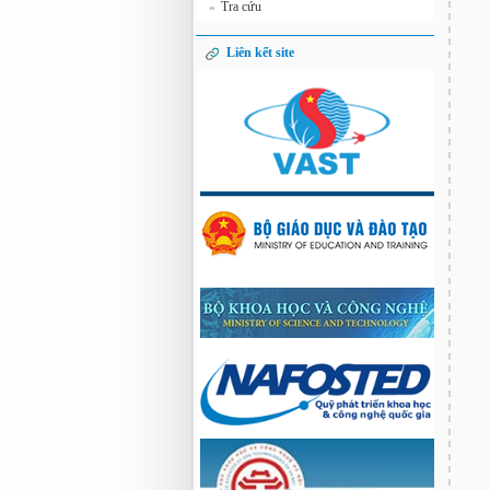
Tra cứu
»
Liên kết site