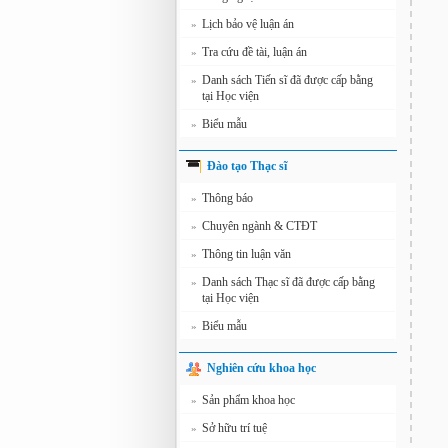
Lịch bảo vệ luận án
»
Tra cứu đề tài, luận án
»
Danh sách Tiến sĩ đã được cấp bằng
»
tại Học viện
Biểu mẫu
»
Đào tạo Thạc sĩ
Thông báo
»
Chuyên ngành & CTĐT
»
Thông tin luận văn
»
Danh sách Thạc sĩ đã được cấp bằng
»
tại Học viện
Biểu mẫu
»
Nghiên cứu khoa học
Sản phẩm khoa học
»
Sở hữu trí tuệ
»