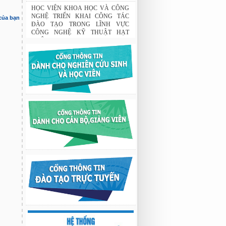
Tập đoàn Novatech tài trợ năm 2026
01:50 19/06/2026
 của bạn
HỌC VIỆN KHOA HỌC VÀ CÔNG
NGHỆ TRIỂN KHAI CÔNG TÁC
ĐÀO TẠO TRONG LĨNH VỰC
CÔNG NGHỆ KỸ THUẬT HẠT
NHÂN
03:41 08/07/2026
GIAO LƯU TRAO ĐỔI HỌC THUẬT
GIỮA HỌC VIỆN KHOA HỌC VÀ
CÔNG NGHỆ VỚI TRƯỜNG ĐẠI
HỌC OSAKA, TRƯỜNG TRUNG
HỌC HYOGO (NHẬT BẢN) VÀ
TRƯỜNG TRUNG HỌC PHỔ
THÔNG CHUYÊN KHOA HỌC TỰ
NHIÊN
02:22 23/07/2026
Nghiên cứu chế tạo hệ thống xác định
hướng vật thể độ chính xác cao dựa trên
từ kế và vật liệu biến hóa
9:33 sáng thứ hai, 03/08/2026