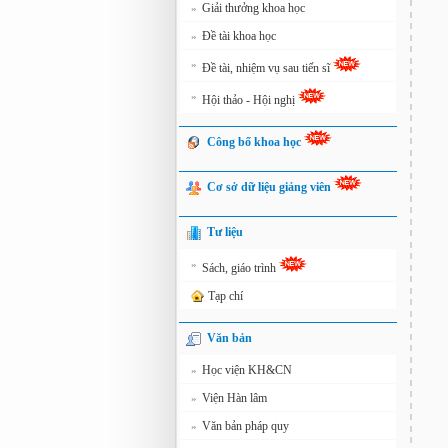
Giải thưởng khoa học
»
Đề tài khoa học
»
»
Đề tài, nhiệm vụ sau tiến sĩ
»
Hội thảo - Hội nghị
Công bố khoa học
Cơ sở dữ liệu giảng viên
Tư liệu
»
Sách, giáo trình
Tạp chí
Văn bản
Học viện KH&CN
»
Viện Hàn lâm
»
Văn bản pháp quy
»