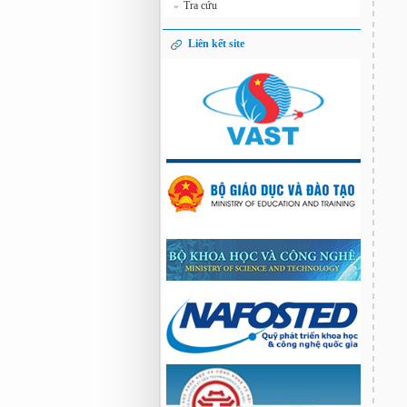
Tra cứu
»
Liên kết site