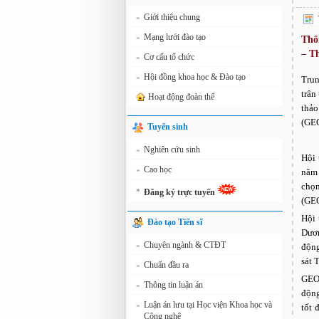
Giới thiệu chung
»
Mạng lưới đào tạo
»
Thô
– T
Cơ cấu tổ chức
»
Hội đồng khoa học & Đào tạo
»
Trun
trân
Hoạt động đoàn thể
thảo
(GE
Tuyển sinh
Nghiên cứu sinh
»
Hội 
Cao học
»
năm 
chọ
»
Đăng ký trực tuyến
(GE
Hội 
Đào tạo Tiến sĩ
Dươn
Chuyên ngành & CTĐT
»
động
sát T
Chuẩn đầu ra
»
GEOS
Thông tin luận án
»
động
Luận án lưu tại Học viện Khoa học và
»
tốt 
Công nghệ