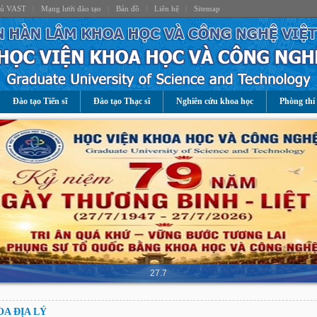
hủ VAST
|
Mạng lưới đào tạo
|
Bản đồ
|
Liên hệ
|
Sitemap
Đào tạo Tiến sĩ
Đào tạo Thạc sĩ
Nghiên cứu khoa học
Phòng thí
27.7
A ĐỊA LÝ