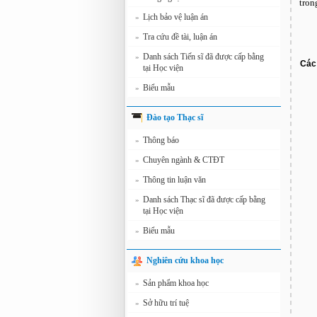
tron
Lịch bảo vệ luận án
»
Tra cứu đề tài, luận án
»
Danh sách Tiến sĩ đã được cấp bằng
»
Các 
tại Học viện
Biểu mẫu
»
Đào tạo Thạc sĩ
Thông báo
»
Chuyên ngành & CTĐT
»
Thông tin luận văn
»
Danh sách Thạc sĩ đã được cấp bằng
»
tại Học viện
Biểu mẫu
»
Nghiên cứu khoa học
Sản phẩm khoa học
»
Sở hữu trí tuệ
»