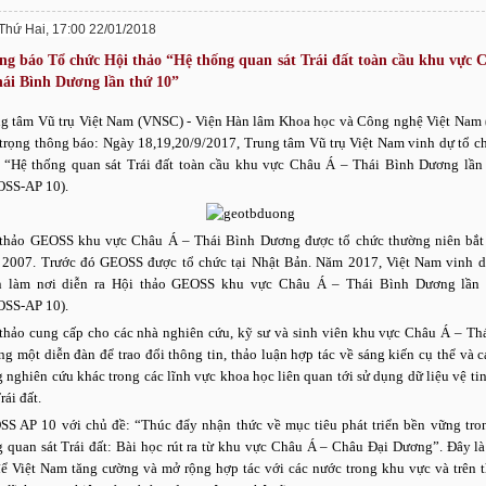
Thứ Hai, 17:00 22/01/2018
ng báo Tổ chức Hội thảo “Hệ thống quan sát Trái đất toàn cầu khu vực 
hái Bình Dương lần thứ 10”
g tâm Vũ trụ Việt Nam (VNSC) - Viện Hàn lâm Khoa học và Công nghệ Việt Nam
 trọng thông báo: Ngày 18,19,20/9/2017, Trung tâm Vũ trụ Việt Nam vinh dự tổ c
 “Hệ thống quan sát Trái đất toàn cầu khu vực Châu Á – Thái Bình Dương lần
OSS-AP 10).
thảo GEOSS khu vực Châu Á – Thái Bình Dương được tổ chức thường niên bắt
2007. Trước đó GEOSS được tổ chức tại Nhật Bản. Năm 2017, Việt Nam vinh 
n làm nơi diễn ra Hội thảo GEOSS khu vực Châu Á – Thái Bình Dương lần 
OSS-AP 10).
thảo cung cấp cho các nhà nghiên cứu, kỹ sư và sinh viên khu vực Châu Á – Th
g một diễn đàn để trao đổi thông tin, thảo luận hợp tác về sáng kiến cụ thể và c
 nghiên cứu khác trong các lĩnh vực khoa học liên quan tới sử dụng dữ liệu vệ ti
rái đất.
S AP 10 với chủ đề: “Thúc đẩy nhận thức về mục tiêu phát triển bền vững tro
 quan sát Trái đất: Bài học rút ra từ khu vực Châu Á – Châu Đại Dương”. Đây là
để Việt Nam tăng cường và mở rộng hợp tác với các nước trong khu vực và trên t