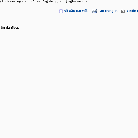
g lĩnh vực nghiên cứu và ứng dụng công nghệ vũ trụ.
Về đầu bài viết
|
Tạo trang in
|
Ý kiến
tin đã đưa: