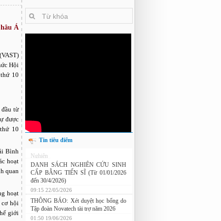
Châu Á
 (VAST)
hức Hội
 thứ 10
 đầu từ
dự được
thứ 10
Tin tiêu điểm
ái Bình
Nghiên cứu chế tạo hệ thống xác định
ác hoạt
hướng vật thể độ chính xác cao dựa trên
nh quan
từ kế và vật liệu biến hóa
DANH SÁCH NGHIÊN CỨU SINH
CẤP BẰNG TIẾN SĨ (Từ 01/01/2026
ng hoạt
đến 30/4/2026)
 cơ hội
09:15 22/05/2026
hế giới
THÔNG BÁO: Xét duyệt học bổng do