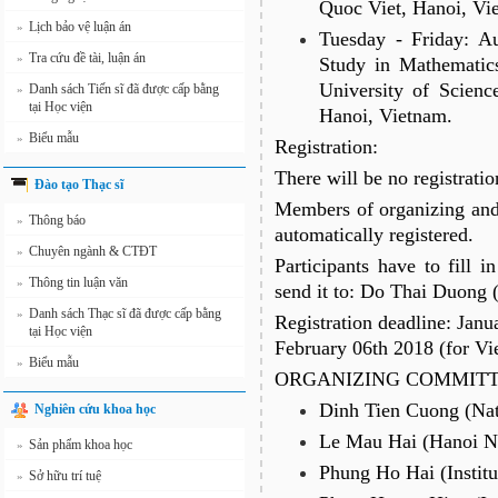
Quoc Viet, Hanoi, Vi
Lịch bảo vệ luận án
»
Tuesday - Friday: Au
Tra cứu đề tài, luận án
»
Study in Mathematic
University of Scienc
Danh sách Tiến sĩ đã được cấp bằng
»
tại Học viện
Hanoi, Vietnam.
Biểu mẫu
»
Registration:
There will be no registratio
Đào tạo Thạc sĩ
Members of organizing and 
Thông báo
»
automatically registered.
Chuyên ngành & CTĐT
»
Participants have to fill 
Thông tin luận văn
»
send it to: Do Thai Duong 
Danh sách Thạc sĩ đã được cấp bằng
»
Registration deadline: Janu
tại Học viện
February 06th 2018 (for Vi
Biểu mẫu
»
ORGANIZING COMMITT
Dinh Tien Cuong (Nati
Nghiên cứu khoa học
Le Mau Hai (Hanoi Na
Sản phẩm khoa học
»
Phung Ho Hai (Instit
Sở hữu trí tuệ
»