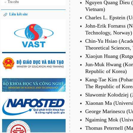
Nguyen Quang Dieu (H
Tra cứu
»
Vietnam)
Liên kết site
Charles L. Epstein (U
John-Erik Fornæss (N
Technology, Norway)
Chin-Yu Hsiao (Acade
Theoretical Sciences,
Xiaojun Huang (Rutge
Jun-Muk Hwang (Korea
Republic of Korea)
Kang-Tae Kim (Pohang
The Republic of Kore
Sławomir Kołodziej (J
Xiaonan Ma (Universit
George Marinescu (Un
Ngaiming Mok (Unive
Thomas Peternell (Mat