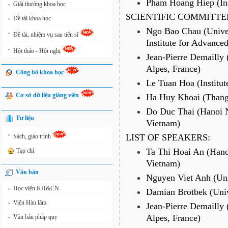
Pham Hoang Hiep (Ins
Giải thưởng khoa học
»
SCIENTIFIC COMMITTE
Đề tài khoa học
»
Ngo Bao Chau (Unive
»
Đề tài, nhiệm vụ sau tiến sĩ
Institute for Advance
»
Hội thảo - Hội nghị
Jean-Pierre Demailly 
Alpes, France)
Công bố khoa học
Le Tuan Hoa (Institu
Cơ sở dữ liệu giảng viên
Ha Huy Khoai (Thang
Do Duc Thai (Hanoi N
Tư liệu
Vietnam)
»
LIST OF SPEAKERS:
Sách, giáo trình
Ta Thi Hoai An (Hano
Tạp chí
Vietnam)
Văn bản
Nguyen Viet Anh (Univ
Học viện KH&CN
»
Damian Brotbek (Univ
Viện Hàn lâm
»
Jean-Pierre Demailly (
Alpes, France)
Văn bản pháp quy
»