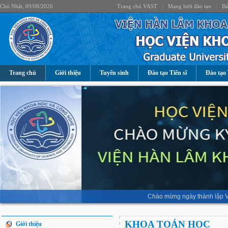
Chủ Nhật, 09/08/2026
Trang chủ VAST
|
Mạng lưới đào tạo
|
Bả
Trang chủ
Giới thiệu
Tuyển sinh
Đào tạo Tiến sĩ
Đào tạo 
Chào mừng ngày thành lập V
KHOA TOÁN HỌC
Giới thiệu