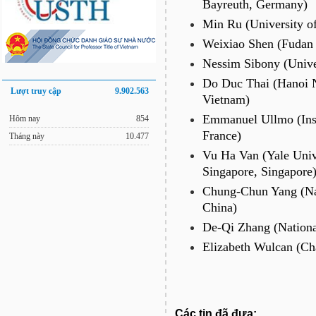
Bayreuth, Germany)
Min Ru (University o
Weixiao Shen (Fudan U
Nessim Sibony (Univer
Do Duc Thai (Hanoi N
Lượt truy cập
9.902.563
Vietnam)
Emmanuel Ullmo (Insti
Hôm nay
854
France)
Tháng này
10.477
Vu Ha Van (Yale Univ
Singapore, Singapore
Chung-Chun Yang (Nan
China)
De-Qi Zhang (National
Elizabeth Wulcan (Ch
Các tin đã đưa: