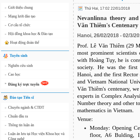
Giới thiệu chung
»
Thứ Hai, 17:02 22/01/2018
Mạng lưới đào tạo
»
Nevanlinna theory an
Văn Thiêm's Centenary
Cơ cấu tổ chức
»
Hội đồng khoa học & Đào tạo
»
Hanoi, 26/02/2018 - 02/3/20
Hoạt động đoàn thể
Prof. Lê Văn Thiêm (29 M
most prominent scientists
Tuyển sinh
with Hoàng Tụy, he is con
Nghiên cứu sinh
»
society. He was the first
Hanoi, and the first Rector
Cao học
»
and Vietnam National Univ
»
Đăng ký trực tuyến
Văn Thiêm's centenary, we 
experts in Complex Analys
Đào tạo Tiến sĩ
Number theory and other top
Chuyên ngành & CTĐT
»
mathematics in Vietnam.
Chuẩn đầu ra
»
Venue:
Thông tin luận án
»
Monday: Opening Cer
Luận án lưu tại Học viện Khoa học và
»
floor, A6 Bulding, 
Công nghệ