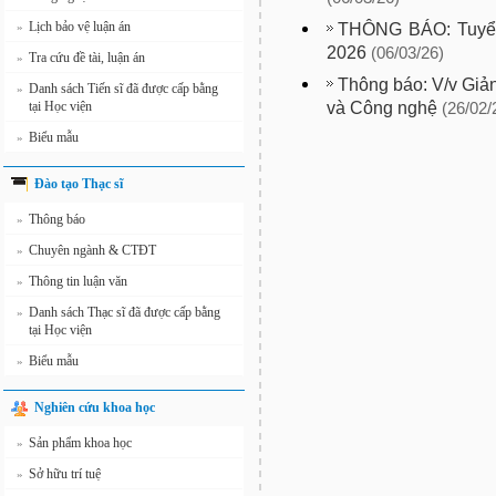
Lịch bảo vệ luận án
THÔNG BÁO: Tuyển 
»
2026
(06/03/26)
Tra cứu đề tài, luận án
»
Thông báo: V/v Giả
Danh sách Tiến sĩ đã được cấp bằng
»
và Công nghệ
tại Học viện
(26/02/
Biểu mẫu
»
Đào tạo Thạc sĩ
Thông báo
»
Chuyên ngành & CTĐT
»
Thông tin luận văn
»
Danh sách Thạc sĩ đã được cấp bằng
»
tại Học viện
Biểu mẫu
»
Nghiên cứu khoa học
Sản phẩm khoa học
»
Sở hữu trí tuệ
»