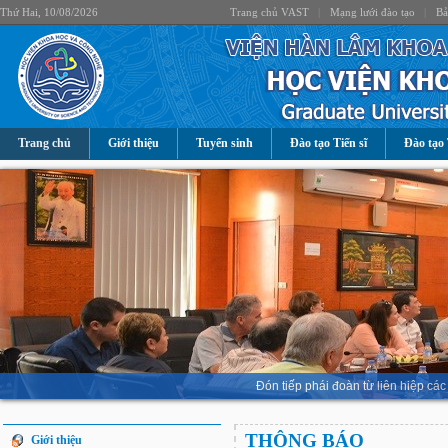
Thứ Hai, 10/08/2026
Trang chủ VAST
|
Mạng lưới đào tạo
|
Bả
Trang chủ
Giới thiệu
Tuyển sinh
Đào tạo Tiến sĩ
Đào tạo 
Đón tiếp phái đoàn từ liên hiệp 
THÔNG BÁO
Giới thiệu