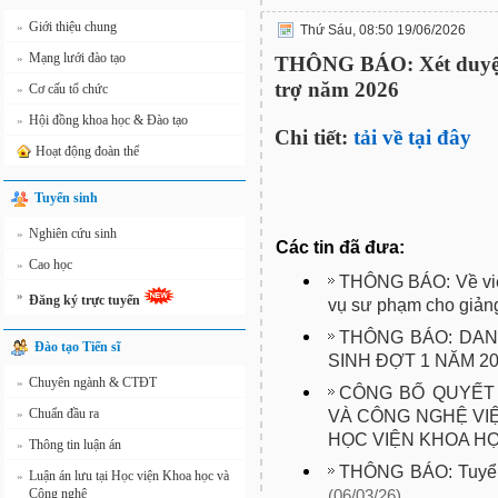
Giới thiệu chung
»
Thứ Sáu, 08:50 19/06/2026
Mạng lưới đào tạo
»
THÔNG BÁO: Xét duyệt 
trợ năm 2026
Cơ cấu tổ chức
»
Hội đồng khoa học & Đào tạo
»
Chi tiết:
tải về tại đây
Hoạt động đoàn thể
Tuyển sinh
Nghiên cứu sinh
»
Các tin đã đưa:
Cao học
»
THÔNG BÁO: Về việ
»
Đăng ký trực tuyến
vụ sư phạm cho giảng
THÔNG BÁO: DA
Đào tạo Tiến sĩ
SINH ĐỢT 1 NĂM 2
Chuyên ngành & CTĐT
»
CÔNG BỐ QUYẾT 
Chuẩn đầu ra
VÀ CÔNG NGHỆ VIỆ
»
HỌC VIỆN KHOA H
Thông tin luận án
»
THÔNG BÁO: Tuyển 
Luận án lưu tại Học viện Khoa học và
»
Công nghệ
(06/03/26)