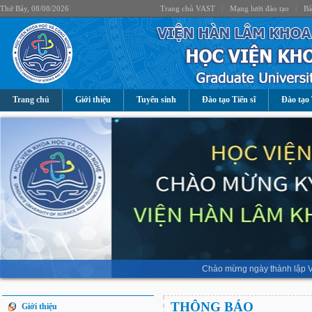
Thứ Bảy, 08/08/2026
Trang chủ VAST
|
Mạng lưới đào tạo
|
Bả
Trang chủ
Giới thiệu
Tuyển sinh
Đào tạo Tiến sĩ
Đào tạo 
Chào mừng ngày thành lập V
THÔNG BÁO
Giới thiệu