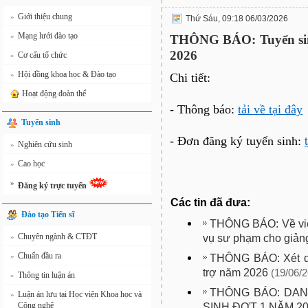
Giới thiệu chung
»
Thứ Sáu, 09:18 06/03/2026
Mạng lưới đào tạo
»
THÔNG BÁO: Tuyển sinh 
2026
Cơ cấu tổ chức
»
Hội đồng khoa học & Đào tạo
»
Chi tiết:
Hoạt động đoàn thể
- Thông báo:
tải về tại đây
Tuyển sinh
- Đơn đăng ký tuyển sinh:
Nghiên cứu sinh
»
Cao học
»
»
Đăng ký trực tuyến
Các tin đã đưa:
Đào tạo Tiến sĩ
THÔNG BÁO: Về việ
Chuyên ngành & CTĐT
vụ sư phạm cho giảng
»
Chuẩn đầu ra
»
THÔNG BÁO: Xét du
trợ năm 2026
(19/06/2
Thông tin luận án
»
THÔNG BÁO: DA
Luận án lưu tại Học viện Khoa học và
»
Công nghệ
SINH ĐỢT 1 NĂM 2