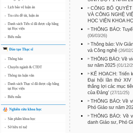
Lịch bảo vệ luận án
»
CÔNG BỐ QUYẾT 
VÀ CÔNG NGHỆ VIỆ
Tra cứu đề tài, luận án
»
HỌC VIỆN KHOA H
Danh sách Tiến sĩ đã được cấp bằng
»
tại Học viện
THÔNG BÁO: Tuyển 
(06/03/26)
Biểu mẫu
»
Thông báo: V/v Giả
Đào tạo Thạc sĩ
và Công nghệ
(26/02/
THÔNG BÁO: Về việ
Thông báo
»
sư năm 2025
(01/12/2
Chuyên ngành & CTĐT
»
KẾ HOẠCH: Triển kh
Thông tin luận văn
»
Đại hội lần thứ XIV
Danh sách Thạc sĩ đã được cấp bằng
»
thắng lợi các mục tiê
tại Học viện
của Đảng’
(27/11/25)
Biểu mẫu
»
THÔNG BÁO: Về việ
Phó Giáo sư năm 20
Nghiên cứu khoa học
THÔNG BÁO: Về việ
Sản phẩm khoa học
»
danh Giáo sư, Phó G
Sở hữu trí tuệ
»