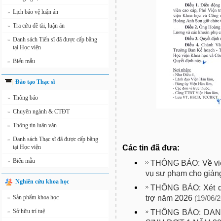
Lịch bảo vệ luận án
»
Tra cứu đề tài, luận án
»
Danh sách Tiến sĩ đã được cấp bằng
»
tại Học viện
Biểu mẫu
»
Đào tạo Thạc sĩ
Thông báo
»
Chuyên ngành & CTĐT
»
Thông tin luận văn
»
Danh sách Thạc sĩ đã được cấp bằng
»
Các tin đã đưa:
tại Học viện
Biểu mẫu
»
THÔNG BÁO: Về việ
vụ sư phạm cho giảng
Nghiên cứu khoa học
THÔNG BÁO: Xét du
trợ năm 2026
Sản phẩm khoa học
»
(19/06/2
Sở hữu trí tuệ
THÔNG BÁO: DA
»