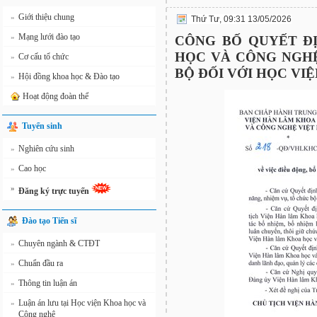
Giới thiệu chung
»
Thứ Tư, 09:31 13/05/2026
Mạng lưới đào tạo
»
CÔNG BỐ QUYẾT Đ
HỌC VÀ CÔNG NGHỆ
Cơ cấu tổ chức
»
BỘ ĐỐI VỚI HỌC VI
Hội đồng khoa học & Đào tạo
»
Hoạt động đoàn thể
Tuyển sinh
Nghiên cứu sinh
»
Cao học
»
»
Đăng ký trực tuyến
Đào tạo Tiến sĩ
Chuyên ngành & CTĐT
»
Chuẩn đầu ra
»
Thông tin luận án
»
Luận án lưu tại Học viện Khoa học và
»
Công nghệ