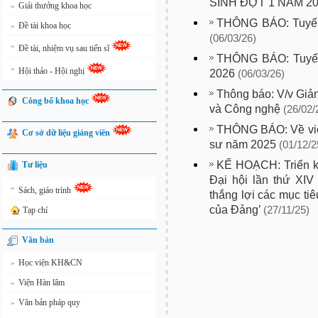
SINH ĐỢT 1 NĂM 2
Giải thưởng khoa học
»
THÔNG BÁO: Tuyển 
Đề tài khoa học
»
(06/03/26)
»
Đề tài, nhiệm vụ sau tiến sĩ
THÔNG BÁO: Tuyển 
»
Hội thảo - Hội nghị
2026
(06/03/26)
Thông báo: V/v Giả
Công bố khoa học
và Công nghệ
(26/02/
THÔNG BÁO: Về việ
Cơ sở dữ liệu giảng viên
sư năm 2025
(01/12/2
KẾ HOẠCH: Triển kh
Tư liệu
Đại hội lần thứ XIV
»
Sách, giáo trình
thắng lợi các mục tiê
của Đảng’
(27/11/25)
Tạp chí
Văn bản
Học viện KH&CN
»
Viện Hàn lâm
»
Văn bản pháp quy
»