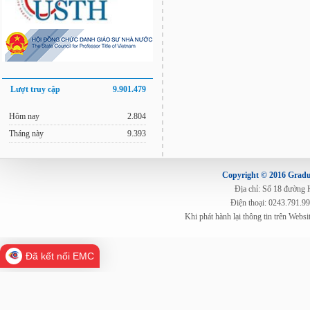
Lượt truy cập
9.901.479
Hôm nay
2.804
Tháng này
9.393
Copyright © 2016 Gradua
Địa chỉ: Số 18 đường
Điện thoại: 0243.791.9
Khi phát hành lại thông tin trên Web
Đã kết nối EMC