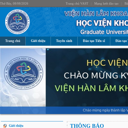
Thứ Bảy, 08/08/2026
Trang chủ VAST
|
Mạng lưới đào tạo
|
Bả
Trang chủ
Giới thiệu
Tuyển sinh
Đào tạo Tiến sĩ
Đào tạo 
Chào mừng ngày thành lập V
THÔNG BÁO
Giới thiệu