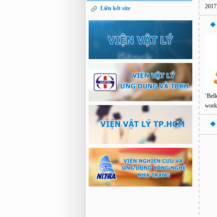
2017
Liên kết site
❖ 
’Bel
wor
❖ 