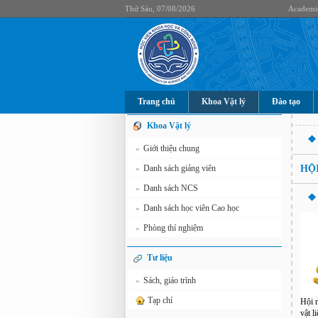
Thứ Sáu, 07/08/2026
Academi
Trang chủ
Khoa Vật lý
Đào tạo
Khoa Vật lý
❖ 
Giới thiệu chung
»
Danh sách giảng viên
HỘI
»
Danh sách NCS
»
❖ 
Danh sách học viên Cao học
»
Phòng thí nghiệm
»
Tư liệu
Sách, giáo trình
»
Tạp chí
Hội n
vật l