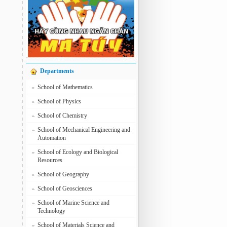
Departments
School of Mathematics
»
School of Physics
»
School of Chemistry
»
School of Mechanical Engineering and
»
Automation
School of Ecology and Biological
»
Resources
School of Geography
»
School of Geosciences
»
School of Marine Science and
»
Technology
School of Materials Science and
»