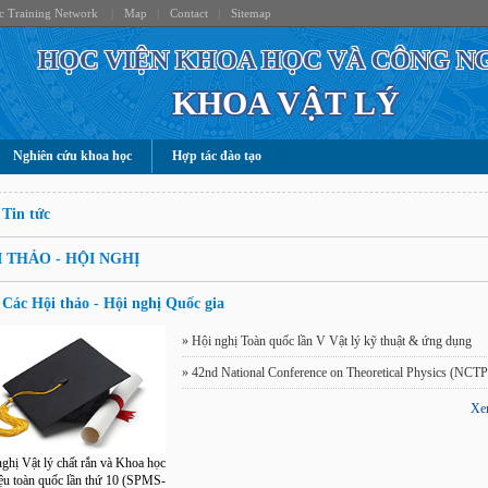
c Training Network
|
Map
|
Contact
|
Sitemap
HỌC VIỆN KHOA HỌC VÀ CÔNG N
KHOA VẬT LÝ
Nghiên cứu khoa học
Hợp tác đào tạo
Tin tức
 THẢO - HỘI NGHỊ
Các Hội thảo - Hội nghị Quốc gia
»
Hội nghị Toàn quốc lần V Vật lý kỹ thuật & ứng dụng
»
42nd National Conference on Theoretical Physics (NCTP
Xe
ghị Vật lý chất rắn và Khoa học
iệu toàn quốc lần thứ 10 (SPMS-