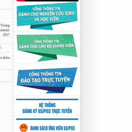
r Young
ntries
, 2017
e’
m thêm