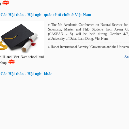
)
Các Hội thảo - Hội nghị quốc tế tổ chức ở Việt Nam
»
The 5th Academic Conference on Natural Science fo
Scientists, Master and PhD Students from Asean Cou
(CASEAN - 5) will be held during October 4-7
atUniversity of Dalat, Lam Dong, Viet Nam.
»
Hanoi International Activity ’Gravitation and the Univers
Xe
le II and Viet Nam’school and
kshop
Các Hội thảo - Hội nghị khác