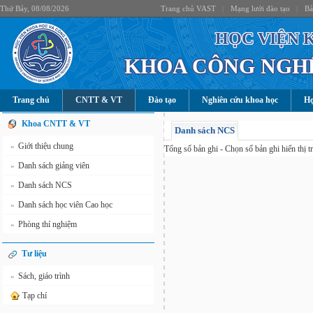
Thứ Bảy, 08/08/2026
Trang chủ VAST
|
Mạng lưới đào tạo
|
Bả
HỌC VIỆN 
KHOA CÔNG NGHỆ
Trang chủ
CNTT & VT
Đào tạo
Nghiên cứu khoa học
Hợ
Khoa CNTT & VT
Danh sách NCS
Giới thiệu chung
»
Tổng số
bản ghi - Chọn số bản ghi hiển thị t
Danh sách giảng viên
»
Danh sách NCS
»
Danh sách học viên Cao học
»
Phòng thí nghiệm
»
Tư liệu
Sách, giáo trình
»
Tạp chí