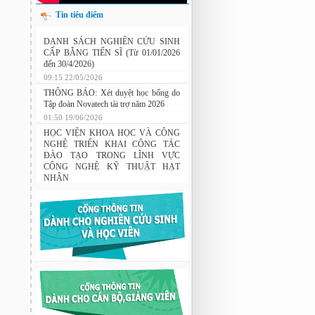
Tin tiêu điểm
Nghiên cứu chế tạo hệ thống xác định
hướng vật thể độ chính xác cao dựa trên
DANH SÁCH NGHIÊN CỨU SINH
từ kế và vật liệu biến hóa
CẤP BẰNG TIẾN SĨ (Từ 01/01/2026
đến 30/4/2026)
09:15 22/05/2026
THÔNG BÁO: Xét duyệt học bổng do
Tập đoàn Novatech tài trợ năm 2026
01:50 19/06/2026
HỌC VIỆN KHOA HỌC VÀ CÔNG
NGHỆ TRIỂN KHAI CÔNG TÁC
ĐÀO TẠO TRONG LĨNH VỰC
CÔNG NGHỆ KỸ THUẬT HẠT
NHÂN
03:41 08/07/2026
GIAO LƯU TRAO ĐỔI HỌC THUẬT
GIỮA HỌC VIỆN KHOA HỌC VÀ
CÔNG NGHỆ VỚI TRƯỜNG ĐẠI
HỌC OSAKA, TRƯỜNG TRUNG
HỌC HYOGO (NHẬT BẢN) VÀ
TRƯỜNG TRUNG HỌC PHỔ
THÔNG CHUYÊN KHOA HỌC TỰ
NHIÊN
02:22 23/07/2026