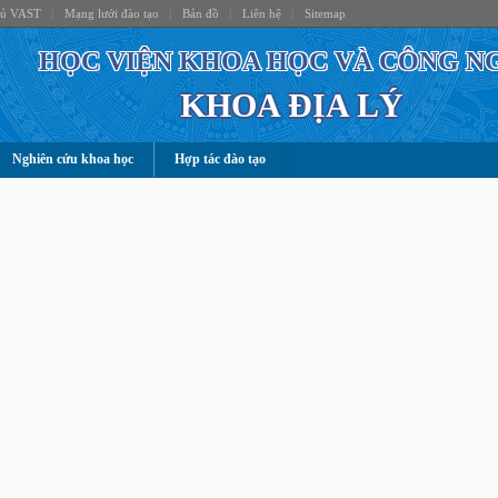
hủ VAST
|
Mạng lưới đào tạo
|
Bản đồ
|
Liên hệ
|
Sitemap
HỌC VIỆN KHOA HỌC VÀ CÔNG N
KHOA ĐỊA LÝ
Nghiên cứu khoa học
Hợp tác đào tạo