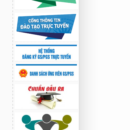
Nghiên cứu chế tạo hệ thống xác định
hướng vật thể độ chính xác cao dựa trên
từ kế và vật liệu biến hóa
9:33 sáng thứ hai, 03/08/2026