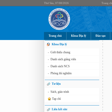
Thứ Sáu, 07/08/2026
Trang c
Trang chủ
Khoa Địa lý
Đào tạo
Khoa Địa lý
Giới thiệu chung
»
Danh sách giảng viên
»
Danh sách NCS
»
Phòng thí nghiệm
»
Tư liệu
Sách, giáo trình
»
Tạp chí
Liên kết site