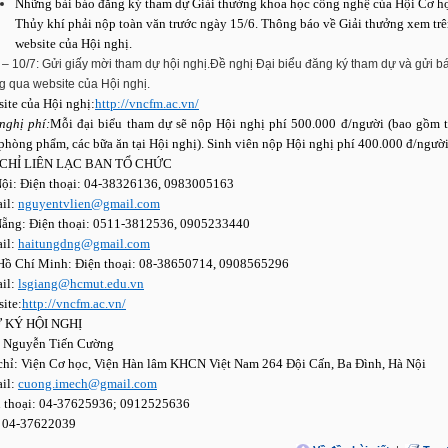
Những bài báo đăng ký tham dự Giải thưởng khoa học công nghệ của Hội Cơ h
Thủy khí phải nộp toàn văn trước ngày 15/6. Thông báo về Giải thưởng xem tr
website của Hội nghị.
 – 10/7: Gửi giấy mời tham dự hội nghị.Đề nghị Đại biểu đăng ký tham dự và gửi b
g qua website của Hội nghị.
ite của Hội nghị:
http://vncfm.ac.vn/
nghị phí:
Mỗi đại biểu tham dự sẽ nộp Hội nghị phí 500.000 đ/người (bao gồm tà
phòng phẩm, các bữa ăn tại Hội nghị). Sinh viên nộp Hội nghị phí 400.000 đ/người
 CHỈ LIÊN LẠC BAN TỔ CHỨC
ội: Điện thoại: 04-38326136, 0983005163
il:
nguyentvlien@gmail.com
ẵng: Điện thoại: 0511-3812536, 0905233440
il:
haitungdng@gmail.com
Hồ Chí Minh: Điện thoại: 08-38650714, 0908565296
il:
lsgiang@hcmut.edu.vn
ite:
http://vncfm.ac.vn/
 KÝ HỘI NGHỊ
. Nguyễn Tiến Cường
chỉ: Viện Cơ học, Viện Hàn lâm KHCN Việt Nam 264 Đội Cấn, Ba Đình, Hà Nội
il:
cuong.imech@gmail.com
 thoại: 04-37625936; 0912525636
: 04-37622039