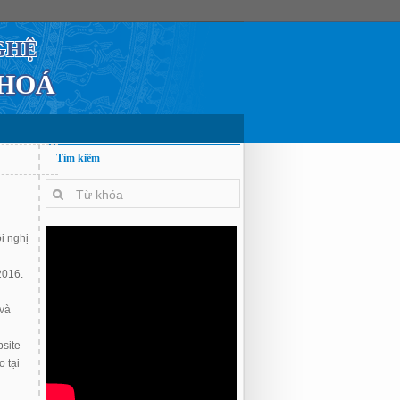
GHỆ
 HOÁ
Tìm kiếm
i nghị
2016.
 và
bsite
 tại