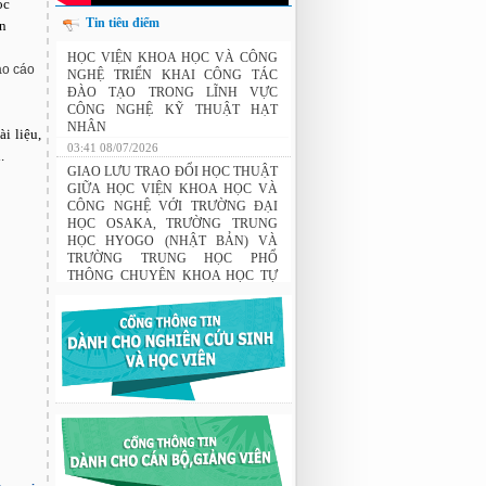
ọc
Tin tiêu điểm
ên
HỌC VIỆN KHOA HỌC VÀ CÔNG
áo cáo
NGHỆ TRIỂN KHAI CÔNG TÁC
ĐÀO TẠO TRONG LĨNH VỰC
CÔNG NGHỆ KỸ THUẬT HẠT
NHÂN
i liệu,
03:41 08/07/2026
.
GIAO LƯU TRAO ĐỔI HỌC THUẬT
GIỮA HỌC VIỆN KHOA HỌC VÀ
CÔNG NGHỆ VỚI TRƯỜNG ĐẠI
HỌC OSAKA, TRƯỜNG TRUNG
HỌC HYOGO (NHẬT BẢN) VÀ
TRƯỜNG TRUNG HỌC PHỔ
THÔNG CHUYÊN KHOA HỌC TỰ
NHIÊN
02:22 23/07/2026
THÔNG BÁO: Về việc đăng ký tham
gia lớp bồi dưỡng nghiệp vụ sư phạm
cho giảng viên.
03:12 29/07/2026
Nghiên cứu chế tạo hệ thống xác định
hướng vật thể độ chính xác cao dựa trên
từ kế và vật liệu biến hóa
9:33 sáng thứ hai, 03/08/2026