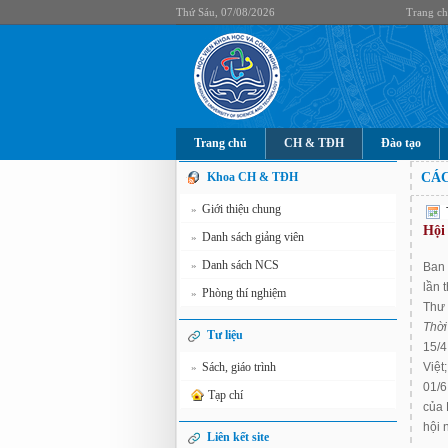
Thứ Sáu, 07/08/2026
Trang c
Trang chủ
CH & TĐH
Đào tạo
Khoa CH & TĐH
CÁC
Giới thiệu chung
»
Hội
Danh sách giảng viên
»
Danh sách NCS
»
Ban 
lần 
Phòng thí nghiệm
»
Thư 
Thời
Tư liệu
15/4
Sách, giáo trình
Việt
»
01/6
Tạp chí
của 
hội 
Liên kết site