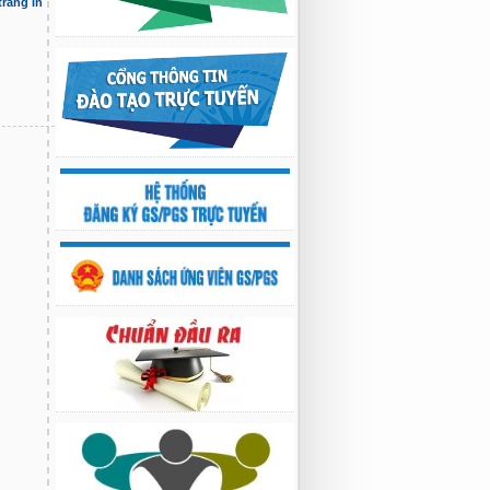
trang in
Nghiên cứu chế tạo hệ thống xác định
hướng vật thể độ chính xác cao dựa trên
từ kế và vật liệu biến hóa
9:33 sáng thứ hai, 03/08/2026