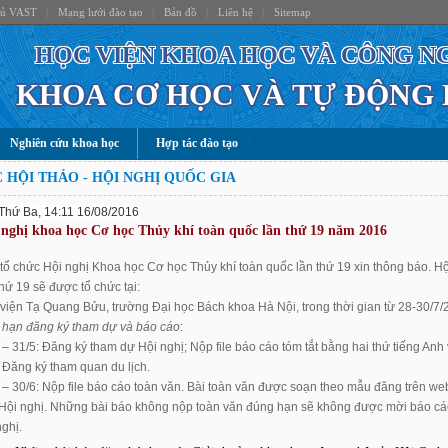
hủ VAST
|
Mạng lưới đào tạo
|
Bản đồ
|
Liên hệ
|
Sitemap
HỌC VIỆN KHOA HỌC VÀ CÔNG N
KHOA CƠ HỌC VÀ TỰ ĐỘNG
Nghiên cứu khoa học
Hợp tác đào tạo
 HỘI THẢO - HỘI NGHỊ QUỐC GIA
Thứ Ba, 14:11 16/08/2016
 nghị khoa học Cơ học Thủy khí toàn quốc lần thứ 19 năm 2016
tổ chức Hội nghị Khoa học Cơ học Thủy khí toàn quốc lần thứ 19 xin thông báo. Hộ
thứ 19 sẽ được tổ chức tại:
viện Tạ Quang Bửu, trường Đại học Bách khoa Hà Nội, trong thời gian từ 28-30/7/
 hạn đăng ký tham dự và báo cáo
:
 – 31/5: Đăng ký tham dự Hội nghị; Nộp file báo cáo tóm tắt bằng hai thứ tiếng Anh
; Đăng ký tham quan du lịch.
 – 30/6: Nộp file báo cáo toàn văn. Bài toàn văn được soạn theo mẫu đăng trên we
Hội nghị. Những bài báo không nộp toàn văn đúng hạn sẽ không được mời báo cáo
nghị.