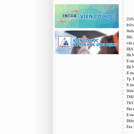
20/6
thôn
Webs
Hội 
văn 
ĐỊA
Hà N
E-ma
Đà N
E-ma
Tp. 
E-ma
Webs
THƯ
ThS
Địa 
E-ma
Điện
Fax