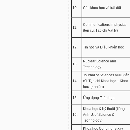
10.
Các khoa học về trái đất.
Communications in physics
11.
(tên cũ: Tạp chí Vật lý)
12.
Tin học và Điều khiển học
Nuclear Science and
13.
Technology
Journal of Sciences VNU (tên
14.
cũ: Tạp chí Khoa học – Khoa
học tự nhiên)
15.
Ứng dụng Toán học
Khoa học & Kỹ thuật (tiếng
16.
Anh: J. of Science &
Technology)
Khoa học Công nghệ xây