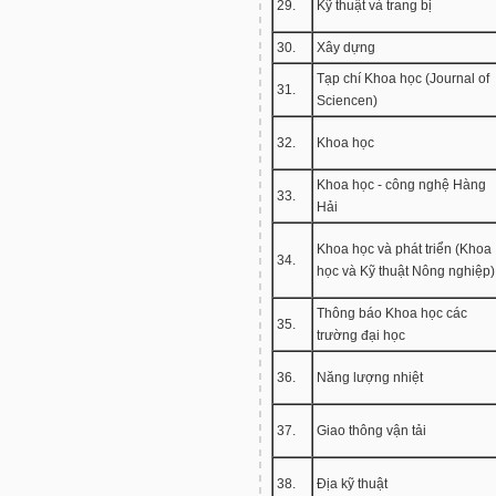
29.
Kỹ thuật và trang bị
30.
Xây dựng
Tạp chí Khoa học (Journal of
31.
Sciencen)
32.
Khoa học
Khoa học - công nghệ Hàng
33.
Hải
Khoa học và phát triển (Khoa
34.
học và Kỹ thuật Nông nghiệp)
Thông báo Khoa học các
35.
trường đại học
36.
Năng lượng nhiệt
37.
Giao thông vận tải
38.
Địa kỹ thuật