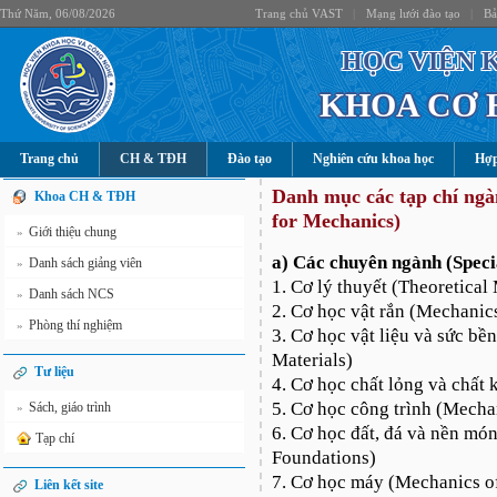
Thứ Năm, 06/08/2026
Trang chủ VAST
|
Mạng lưới đào tạo
|
Bả
HỌC VIỆN 
KHOA CƠ 
Trang chủ
CH & TĐH
Đào tạo
Nghiên cứu khoa học
Hợp
Danh mục các tạp chí ngàn
Khoa CH & TĐH
for Mechanics)
Giới thiệu chung
»
a) Các chuyên ngành (Speci
Danh sách giảng viên
»
1. Cơ lý thuyết (Theoretical
Danh sách NCS
»
2. Cơ học vật rắn (Mechanics
Phòng thí nghiệm
»
3. Cơ học vật liệu và sức bề
Materials)
Tư liệu
4. Cơ học chất lỏng và chất 
5. Cơ học công trình (Mechan
Sách, giáo trình
»
6. Cơ học đất, đá và nền mó
Tạp chí
Foundations)
7. Cơ học máy (Mechanics o
Liên kết site