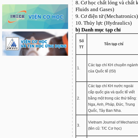
8. Cơ học chất lỏng và chất 
Fluids and Gases)
9. Cơ điện tử (Mechatronics)
10. Thủy lực (Hydraulics)
b) Danh mục tạp chí
Số
Tên tạp chí
TT
Các tạp chí KH chuyên ngành
1.
của Quốc tế (ISI)
Các tạp chí KH nước ngoài
cấp quốc gia và quốc tế viết
2.
bằng một trong các thứ tiếng:
Nga, Anh, Pháp, Đức, Trung
Quốc, Tây Ban Nha.
Vietnam Journal of Mechanic
3.
(tên cũ: T/C Cơ học)