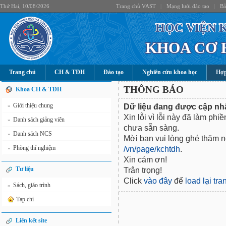
Thứ Hai, 10/08/2026
Trang chủ VAST
|
Mạng lưới đào tạo
|
Bả
HỌC VIỆN 
KHOA CƠ 
Trang chủ
CH & TĐH
Đào tạo
Nghiên cứu khoa học
Hợp
THÔNG BÁO
Khoa CH & TĐH
Giới thiệu chung
Dữ liệu đang được cập nhậ
»
Xin lỗi vì lỗi này đã làm phi
Danh sách giảng viên
»
chưa sẵn sàng.
Danh sách NCS
»
Mời bạn vui lòng ghé thăm nộ
Phòng thí nghiệm
/vn/page/kchtdh
.
»
Xin cám ơn!
Tư liệu
Trân trọng!
Click
vào đây
để
load lại tr
Sách, giáo trình
»
Tạp chí
Liên kết site